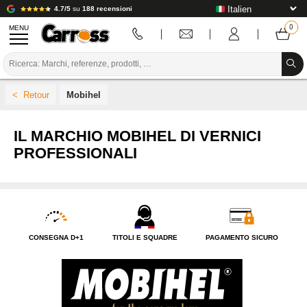
4.7/5
su
188 recensioni
MENU
PROMOZIONI
Mobihel
CODICE COLORE
MARCHE
IL MARCHIO MOBIHEL DI VERNICI
PROFESSIONALI
PREPARAZIONE / VERNICIATURA / RIFINITURA
MATERIALI DI CONSUMO PER LA CARROZZERIA
STRUMENTI PER LA CARROZZERIA
CONSEGNA D+1
TITOLI E SQUADRE
PAGAMENTO SICURO
ATTREZZATURE PER CARROZZERIA
INSTALLAZIONE IN LABORATORIO
TUTORIAL E CONSIGLI