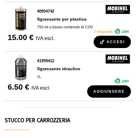
40954742
Sgrassante per plastica
750 ml a basso contenuto di COV
2 rimanenti
24H
15.00 €
IVA escl.
ACCEDI
41959412
Sgrassante idraulico
1L
24H
6.50 €
IVA escl.
AGGIUNGERE
STUCCO PER CARROZZERIA