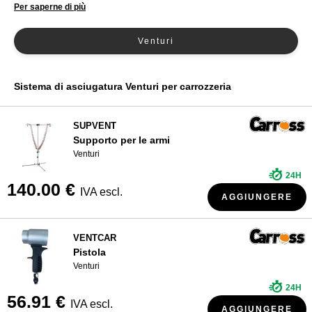
Per saperne di più
CHI SIAMO?
Venturi
Sistema di asciugatura Venturi per carrozzeria
SUPVENT
Supporto per le armi
Venturi
24H
140.00 €
IVA escl.
AGGIUNGERE
VENTCAR
Pistola
Venturi
24H
56.91 €
IVA escl.
AGGIUNGERE