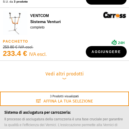
S.U. da
3 prodotte
VENTCOM
Sistema Venturi
completo
24H
259.80 € IVA escl.
233.4 €
AGGIUNGERE
IVA escl.
Vedi altri prodotti
︾
3 Prodotti visualizzati
AFFINA LA TUA SELEZIONE
Sistema di asciugatura per carrozzeria:
Il processo di asciugatura della carrozzeria è una fase cruciale per garantire
la qualità e l'efficienza dei Vernici. L'essiccazione permette alla Vernici di