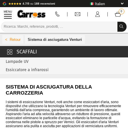
4.7/5
su
188 recensioni
MENU
PROMOZIONI
Sistema di asciugatura Venturi
CODICE COLORE
MARCHE
Lampade UV
PREPARAZIONE / VERNICIATURA / RIFINITURA
Essiccatore a infrarossi
MATERIALI DI CONSUMO PER LA CARROZZERIA
SISTEMA DI ASCIUGATURA DELLA
STRUMENTI PER LA CARROZZERIA
CARROZZERIA
ATTREZZATURE PER CARROZZERIA
I sistemi di essiccazione Venturi, noti anche come essiccatori d'aria, sono
dispositivi che utilizzano la tecnologia Venturi per rimuovere efficacemente
l'umidità dall'aria compressa, garantendo un ambiente di lavoro ottimale.
INSTALLAZIONE IN LABORATORIO
Aspirando l'aria ad alta velocità attraverso un riduttore di pressione, questi
essiccatori eliminano le particelle d'acqua, evitando la formazione di
condensa nelle pistole a spruzzo per Vernici. Gli essiccatori d'aria Venturi
TUTORIAL E CONSIGLI
assicurano aria pulita e asciutta per applicazioni di verniciatura uniformi.