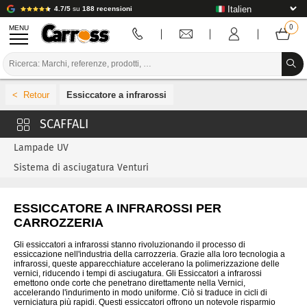
4.7/5
su
188 recensioni
MENU
PROMOZIONI
Essiccatore a infrarossi
CODICE COLORE
MARCHE
Lampade UV
PREPARAZIONE / VERNICIATURA / RIFINITURA
Sistema di asciugatura Venturi
MATERIALI DI CONSUMO PER LA CARROZZERIA
ESSICCATORE A INFRAROSSI PER
STRUMENTI PER LA CARROZZERIA
CARROZZERIA
ATTREZZATURE PER CARROZZERIA
Gli essiccatori a infrarossi stanno rivoluzionando il processo di
essiccazione nell'industria della carrozzeria. Grazie alla loro tecnologia a
infrarossi, queste apparecchiature accelerano la polimerizzazione delle
INSTALLAZIONE IN LABORATORIO
vernici, riducendo i tempi di asciugatura. Gli Essiccatori a infrarossi
emettono onde corte che penetrano direttamente nella Vernici,
accelerando l'indurimento in modo uniforme. Ciò si traduce in cicli di
TUTORIAL E CONSIGLI
verniciatura più rapidi. Questi essiccatori offrono un notevole risparmio