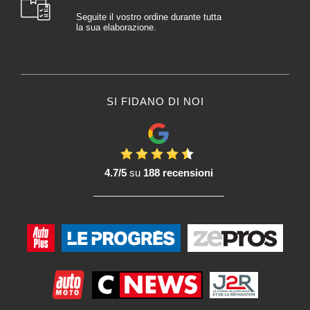
essiccazione meno precisi.
Seguite il vostro ordine durante tutta
la sua elaborazione.
Versatilità:
Gli essiccatori a infrarossi sono versatili e possono essere utilizzati per una
varietà di Vernici e rivestimenti. Che si tratti di ritocchi, Riparazioni parziali o
progetti di Verniciatura completi, questi essiccatori offrono una soluzione
adatta alle diverse esigenze.
SI FIDANO DI NOI
Riduzione del rischio di contaminazione:
Poiché gli essiccatori a infrarossi non comportano una significativa
circolazione dell'aria, il rischio di contaminazione da parte di particelle
sospese nell'aria è minore. Ciò contribuisce a mantenere la qualità dei
4.7/5
su
188 recensioni
Vernici riducendo al minimo le possibilità di inclusione di polvere o altre
impurità.
In breve, gli essiccatori a infrarossi sono strumenti essenziali per l'industria
della carrozzeria, in quanto offrono vantaggi significativi in termini di velocità,
efficienza e qualità del processo di essiccazione di vernici e rivestimenti.
Fasi di utilizzo di un Essiccatore a infrarossi per carrozzeria:
L'utilizzo di un essiccatore a infrarossi in carrozzeria richiede un approccio
attento per garantire un'essiccazione efficace e di qualità. Ecco una guida
generale su come utilizzare un essiccatore a infrarossi in carrozzeria: