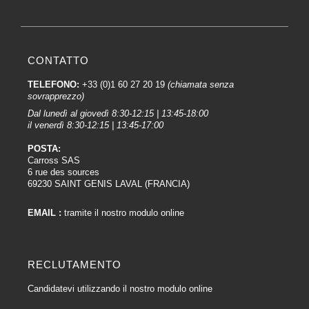
Preparazione del veicolo:
Prima di iniziare il processo di essiccazione, assicurarsi che il veicolo sia
preparato correttamente. I Vernici devono essere applicati secondo le
raccomandazioni del produttore e devono essere eseguite tutte le
CONTATTO
preparazioni necessarie, come la mascheratura delle aree non verniciate.
TELEFONO:
+33 (0)1 60 27 20 19
(chiamata senza
Posizionamento del forno:
sovrapprezzo)
Posizionare l'essiccatore a infrarossi a una distanza adeguata dalla
Dal lunedì al giovedì 8:30-12:15 | 13:45-18:00
il venerdì 8:30-12:15 | 13:45-17:00
superficie verniciata. Seguire le raccomandazioni del produttore per la
distanza ideale, che può variare a seconda del tipo di lampada a infrarossi e
POSTA:
di prodotto Verniciante utilizzato.
Carross SAS
6 rue des sources
Impostazione della potenza:
69230 SAINT GENIS LAVAL (FRANCIA)
Gli essiccatori a infrarossi sono generalmente dotati di controlli di potenza
per regolare l'intensità del calore emesso. Regolare la potenza in base alle
EMAIL :
tramite il nostro modulo online
specifiche del produttore dei Vernici e alle condizioni ambientali dell'officina.
Tempo di esposizione :
RECLUTAMENTO
Determinare il tempo di esposizione necessario in base ai Vernici utilizzati. Il
tempo di asciugatura può variare a seconda della composizione dei Vernici,
Candidatevi utilizzando il nostro modulo online
dello spessore dello strato applicato e di altri fattori. Seguire le