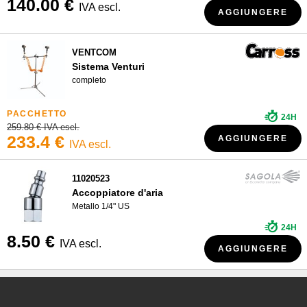
140.00 €
IVA escl.
AGGIUNGERE
VENTCOM
Sistema Venturi
completo
24H
259.80 € IVA escl.
233.4 €
AGGIUNGERE
IVA escl.
11020523
Accoppiatore d'aria
Metallo 1/4" US
24H
8.50 €
IVA escl.
AGGIUNGERE