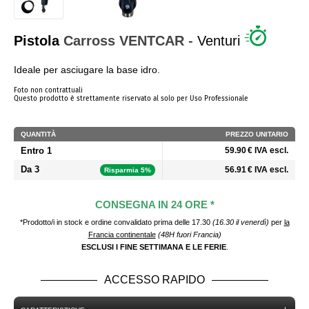
CHI SIAMO?
Pistola
Carross
VENTCAR
- Venturi
Ideale per asciugare la base idro.
Foto non contrattuali
Questo prodotto è strettamente riservato al solo per Uso Professionale
QUANTITÀ
PREZZO UNITARIO
Entro 1
59.90 € IVA escl.
Da 3
56.91 € IVA escl.
Risparmia 5%
CONSEGNA IN 24 ORE *
*Prodotto/i in stock e ordine convalidato prima delle 17.30
(16.30 il venerdì)
per
la
Francia continentale
(48H fuori Francia)
ESCLUSI I FINE SETTIMANA E LE FERIE
.
ACCESSO RAPIDO