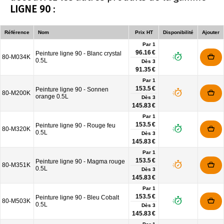
LIGNE 90
:
Référence
Nom
Prix HT
Disponibilité
Ajouter
Par 1
96.16 €
Peinture ligne 90 - Blanc crystal
80-M034K
0.5L
Dès
3
91.35 €
Par 1
153.5 €
Peinture ligne 90 - Sonnen
80-M200K
orange 0.5L
Dès
3
145.83 €
Par 1
153.5 €
Peinture ligne 90 - Rouge feu
80-M320K
0.5L
Dès
3
145.83 €
Par 1
153.5 €
Peinture ligne 90 - Magma rouge
80-M351K
0.5L
Dès
3
145.83 €
Par 1
153.5 €
Peinture ligne 90 - Bleu Cobalt
80-M503K
0.5L
Dès
3
145.83 €