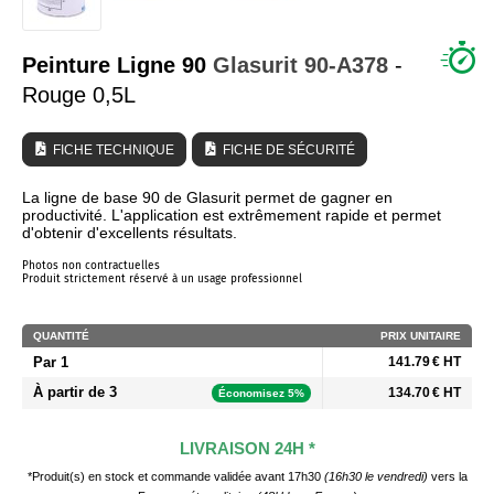
QUI SOMMES NOUS ?
Peinture Ligne 90
Glasurit
90-A378
-
Rouge 0,5L
FICHE TECHNIQUE
FICHE DE SÉCURITÉ
La ligne de base 90 de Glasurit permet de gagner en
productivité. L'application est extrêmement rapide et permet
d'obtenir d'excellents résultats.
Photos non contractuelles
Produit strictement réservé à un usage professionnel
QUANTITÉ
PRIX UNITAIRE
Par 1
141.79 € HT
À partir de 3
134.70 € HT
Économisez 5%
LIVRAISON 24H *
*Produit(s) en stock et commande validée avant 17h30
(16h30 le vendredi)
vers la