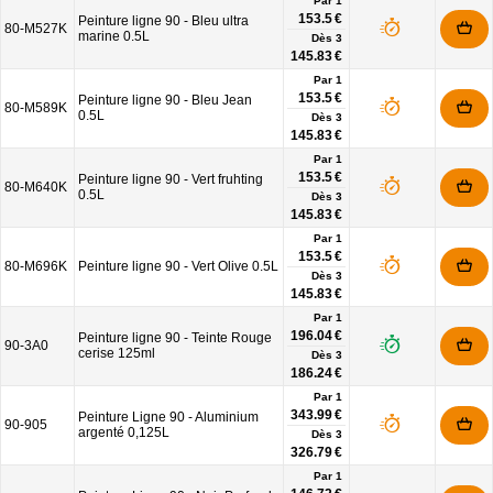
Par 1
153.5 €
Peinture ligne 90 - Bleu ultra
80-M527K
marine 0.5L
Dès
3
145.83 €
Par 1
153.5 €
Peinture ligne 90 - Bleu Jean
80-M589K
0.5L
Dès
3
145.83 €
Par 1
153.5 €
Peinture ligne 90 - Vert fruhting
80-M640K
0.5L
Dès
3
145.83 €
Par 1
153.5 €
80-M696K
Peinture ligne 90 - Vert Olive 0.5L
Dès
3
145.83 €
Par 1
196.04 €
Peinture ligne 90 - Teinte Rouge
90-3A0
cerise 125ml
Dès
3
186.24 €
Par 1
343.99 €
Peinture Ligne 90 - Aluminium
90-905
argenté 0,125L
Dès
3
326.79 €
Par 1