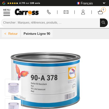
4.7/5
sur
188 avis
MENU
PROMOTIONS
Peinture Ligne 90
CODE COULEUR
MARQUES
PREPARATION / PEINTURE / FINITION
CONSOMMABLE CARROSSERIE
OUTILLAGE CARROSSERIE
ÉQUIPEMENT ATELIER CARROSSERIE
INSTALLATION LABO
TUTORIEL & CONSEILS