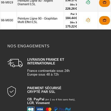
238.17 €
Peinture Ligne 90 - Argent
98-M919
Diamant 0,5L
Dès
3
226.26 €
Par 1
184.44 €
Peinture Ligne 90 - Graphitan
98-M930
Multi Effet 0,5L
Dès
3
175.22 €
NOS ENGAGEMENTS
LIVRAISON FRANCE ET
INTERNATIONALE
France continentale sous 24h
Europe sous 48 à 72h
PAIEMENT SÉCURISÉ
CRYPTÉ PAR SSL
CB
,
PayPal
,
(en 1 ou 4 fois sans frais)
LCR
,
Virement