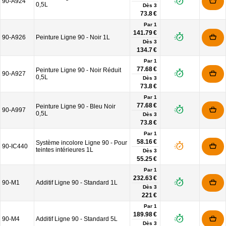
90-A924
0,5L
Dès
3
73.8 €
Par 1
141.79 €
90-A926
Peinture Ligne 90 - Noir 1L
Dès
3
134.7 €
Par 1
77.68 €
Peinture Ligne 90 - Noir Réduit
90-A927
0,5L
Dès
3
73.8 €
Par 1
77.68 €
Peinture Ligne 90 - Bleu Noir
90-A997
0,5L
Dès
3
73.8 €
Par 1
58.16 €
Système incolore Ligne 90 - Pour
90-IC440
teintes intérieures 1L
Dès
3
55.25 €
Par 1
232.63 €
90-M1
Additif Ligne 90 - Standard 1L
Dès
3
221 €
Par 1
189.98 €
90-M4
Additif Ligne 90 - Standard 5L
Dès
3