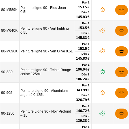
Par 1
153.5 €
Peinture ligne 90 - Bleu Jean
80-M589K
0.5L
Dès
3
145.83 €
Par 1
153.5 €
Peinture ligne 90 - Vert fruhting
80-M640K
0.5L
Dès
3
145.83 €
Par 1
153.5 €
80-M696K
Peinture ligne 90 - Vert Olive 0.5L
Dès
3
145.83 €
Par 1
196.04 €
Peinture ligne 90 - Teinte Rouge
90-3A0
cerise 125ml
Dès
3
186.24 €
Par 1
343.99 €
Peinture Ligne 90 - Aluminium
90-905
argenté 0,125L
Dès
3
326.79 €
Par 1
146.72 €
Peinture Ligne 90 - Noir Profond
90-1250
– 1L
Dès
3
139.38 €
Par 1