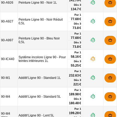
141.79 €
90-A926
Peinture Ligne 90 - Noir 1L
Dès
3
134.7 €
Par 1
77.68 €
Peinture Ligne 90 - Noir Réduit
90-A927
0,5L
Dès
3
73.8 €
Par 1
77.68 €
Peinture Ligne 90 - Bleu Noir
90-A997
0,5L
Dès
3
73.8 €
Par 1
58.16 €
Système incolore Ligne 90 - Pour
90-IC440
teintes intérieures 1L
Dès
3
55.25 €
Par 1
232.63 €
90-M1
Additif Ligne 90 - Standard 1L
Dès
3
221 €
Par 1
189.98 €
90-M4
Additif Ligne 90 - Standard 5L
Dès
3
180.48 €
Par 1
199.28 €
90-M4
Additif Ligne 90 - Lent 5L