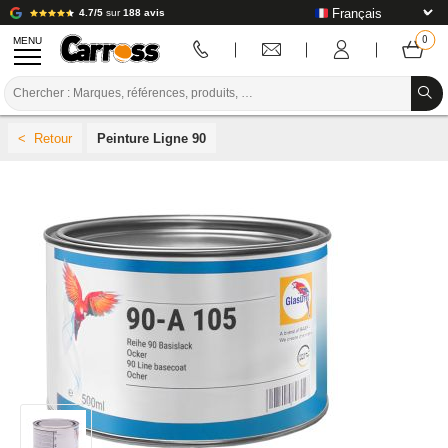
4.7/5
sur
188 avis
MENU
PROMOTIONS
Peinture Ligne 90
CODE COULEUR
MARQUES
PREPARATION / PEINTURE / FINITION
CONSOMMABLE CARROSSERIE
OUTILLAGE CARROSSERIE
ÉQUIPEMENT ATELIER CARROSSERIE
INSTALLATION LABO
TUTORIEL & CONSEILS