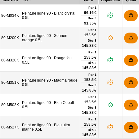
Référence
Nom
Prix HT
Disponibilité
Ajouter
Par 1
96.16 €
Peinture ligne 90 - Blanc crystal
80-M034K
0.5L
Dès
3
91.35 €
Par 1
153.5 €
Peinture ligne 90 - Sonnen
80-M200K
orange 0.5L
Dès
3
145.83 €
Par 1
153.5 €
Peinture ligne 90 - Rouge feu
80-M320K
0.5L
Dès
3
145.83 €
Par 1
153.5 €
Peinture ligne 90 - Magma rouge
80-M351K
0.5L
Dès
3
145.83 €
Par 1
153.5 €
Peinture ligne 90 - Bleu Cobalt
80-M503K
0.5L
Dès
3
145.83 €
Par 1
153.5 €
Peinture ligne 90 - Bleu ultra
80-M527K
marine 0.5L
Dès
3
145.83 €