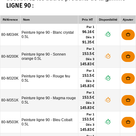
LIGNE 90
:
Référence
Nom
Prix HT
Disponibilité
Ajouter
Par 1
96.16 €
Peinture ligne 90 - Blanc crystal
80-M034K
0.5L
Dès
3
91.35 €
Par 1
153.5 €
Peinture ligne 90 - Sonnen
80-M200K
orange 0.5L
Dès
3
145.83 €
Par 1
153.5 €
Peinture ligne 90 - Rouge feu
80-M320K
0.5L
Dès
3
145.83 €
Par 1
153.5 €
Peinture ligne 90 - Magma rouge
80-M351K
0.5L
Dès
3
145.83 €
Par 1
153.5 €
Peinture ligne 90 - Bleu Cobalt
80-M503K
0.5L
Dès
3
145.83 €