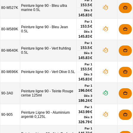
Par 1
153.5 €
Peinture ligne 90 - Bleu ultra
80-M527K
marine 0.5L
Dès
3
145.83 €
Par 1
153.5 €
Peinture ligne 90 - Bleu Jean
80-M589K
0.5L
Dès
3
145.83 €
Par 1
153.5 €
Peinture ligne 90 - Vert fruhting
80-M640K
0.5L
Dès
3
145.83 €
Par 1
153.5 €
80-M696K
Peinture ligne 90 - Vert Olive 0.5L
Dès
3
145.83 €
Par 1
196.04 €
Peinture ligne 90 - Teinte Rouge
90-3A0
cerise 125ml
Dès
3
186.24 €
Par 1
343.99 €
Peinture Ligne 90 - Aluminium
90-905
argenté 0,125L
Dès
3
326.79 €
Par 1