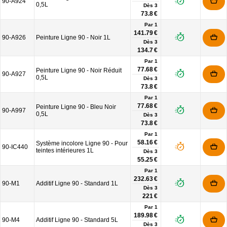
90-A924
0,5L
Dès
3
73.8 €
Par 1
141.79 €
90-A926
Peinture Ligne 90 - Noir 1L
Dès
3
134.7 €
Par 1
77.68 €
Peinture Ligne 90 - Noir Réduit
90-A927
0,5L
Dès
3
73.8 €
Par 1
77.68 €
Peinture Ligne 90 - Bleu Noir
90-A997
0,5L
Dès
3
73.8 €
Par 1
58.16 €
Système incolore Ligne 90 - Pour
90-IC440
teintes intérieures 1L
Dès
3
55.25 €
Par 1
232.63 €
90-M1
Additif Ligne 90 - Standard 1L
Dès
3
221 €
Par 1
189.98 €
90-M4
Additif Ligne 90 - Standard 5L
Dès
3