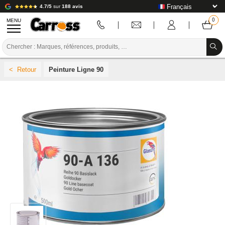
4.7/5
sur
188 avis
MENU
PROMOTIONS
Peinture Ligne 90
CODE COULEUR
MARQUES
PREPARATION / PEINTURE / FINITION
CONSOMMABLE CARROSSERIE
OUTILLAGE CARROSSERIE
ÉQUIPEMENT ATELIER CARROSSERIE
INSTALLATION LABO
TUTORIEL & CONSEILS