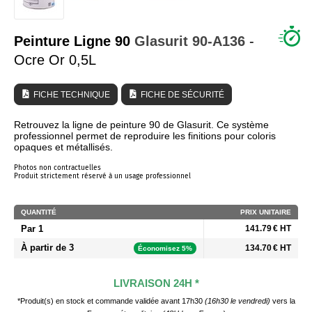
QUI SOMMES NOUS ?
Peinture Ligne 90
Glasurit
90-A136
-
Ocre Or 0,5L
FICHE TECHNIQUE
FICHE DE SÉCURITÉ
Retrouvez la ligne de peinture 90 de Glasurit. Ce système
professionnel permet de reproduire les finitions pour coloris
opaques et métallisés.
Photos non contractuelles
Produit strictement réservé à un usage professionnel
QUANTITÉ
PRIX UNITAIRE
Par 1
141.79 € HT
À partir de 3
134.70 € HT
Économisez 5%
LIVRAISON 24H *
*Produit(s) en stock et commande validée avant 17h30
(16h30 le vendredi)
vers la