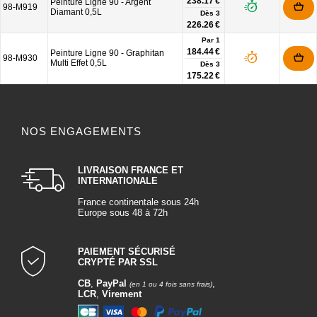
238.17 €
Peinture Ligne 90 - Argent
98-M919
Diamant 0,5L
Dès
3
226.26 €
Par 1
184.44 €
Peinture Ligne 90 - Graphitan
98-M930
Multi Effet 0,5L
Dès
3
175.22 €
NOS ENGAGEMENTS
LIVRAISON FRANCE ET
INTERNATIONALE
France continentale sous 24h
Europe sous 48 à 72h
PAIEMENT SÉCURISÉ
CRYPTÉ PAR SSL
CB
,
PayPal
,
(en 1 ou 4 fois sans frais)
LCR
,
Virement