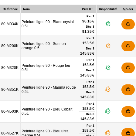
Référence
Nom
Prix HT
Disponibilité
Ajouter
Par 1
96.16 €
Peinture ligne 90 - Blanc crystal
80-M034K
0.5L
Dès
3
91.35 €
Par 1
153.5 €
Peinture ligne 90 - Sonnen
80-M200K
orange 0.5L
Dès
3
145.83 €
Par 1
153.5 €
Peinture ligne 90 - Rouge feu
80-M320K
0.5L
Dès
3
145.83 €
Par 1
153.5 €
Peinture ligne 90 - Magma rouge
80-M351K
0.5L
Dès
3
145.83 €
Par 1
153.5 €
Peinture ligne 90 - Bleu Cobalt
80-M503K
0.5L
Dès
3
145.83 €
Par 1
153.5 €
Peinture ligne 90 - Bleu ultra
80-M527K
marine 0.5L
Dès
3