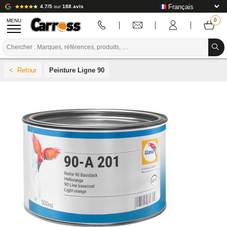
4.7/5
sur
188 avis
MENU
PROMOTIONS
Peinture Ligne 90
CODE COULEUR
MARQUES
PREPARATION / PEINTURE / FINITION
CONSOMMABLE CARROSSERIE
OUTILLAGE CARROSSERIE
ÉQUIPEMENT ATELIER CARROSSERIE
INSTALLATION LABO
TUTORIEL & CONSEILS