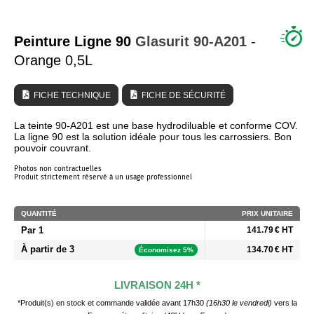
QUI SOMMES NOUS ?
Peinture Ligne 90
Glasurit
90-A201
-
Orange 0,5L
FICHE TECHNIQUE
FICHE DE SÉCURITÉ
La teinte 90-A201 est une base hydrodiluable et conforme COV.
La ligne 90 est la solution idéale pour tous les carrossiers. Bon
pouvoir couvrant.
Photos non contractuelles
Produit strictement réservé à un usage professionnel
QUANTITÉ
PRIX UNITAIRE
Par 1
141.79 € HT
À partir de 3
134.70 € HT
Économisez 5%
LIVRAISON 24H *
*Produit(s) en stock et commande validée avant 17h30
(16h30 le vendredi)
vers la