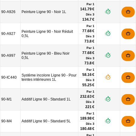
Par 1
141.79 €
90-A926
Peinture Ligne 90 - Noir 1L
Dès
3
134.7 €
Par 1
77.68 €
Peinture Ligne 90 - Noir Réduit
90-A927
0,5L
Dès
3
73.8 €
Par 1
77.68 €
Peinture Ligne 90 - Bleu Noir
90-A997
0,5L
Dès
3
73.8 €
Par 1
58.16 €
Système incolore Ligne 90 - Pour
90-IC440
teintes intérieures 1L
Dès
3
55.25 €
Par 1
232.63 €
90-M1
Additif Ligne 90 - Standard 1L
Dès
3
221 €
Par 1
189.98 €
90-M4
Additif Ligne 90 - Standard 5L
Dès
3
180.48 €
Par 1