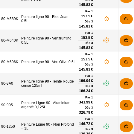
145.83 €
Par 1
153.5 €
Peinture ligne 90 - Bleu Jean
80-M589K
0.5L
Dès
3
145.83 €
Par 1
153.5 €
Peinture ligne 90 - Vert fruhting
80-M640K
0.5L
Dès
3
145.83 €
Par 1
153.5 €
80-M696K
Peinture ligne 90 - Vert Olive 0.5L
Dès
3
145.83 €
Par 1
196.04 €
Peinture ligne 90 - Teinte Rouge
90-3A0
cerise 125ml
Dès
3
186.24 €
Par 1
343.99 €
Peinture Ligne 90 - Aluminium
90-905
argenté 0,125L
Dès
3
326.79 €
Par 1
146.72 €
Peinture Ligne 90 - Noir Profond
90-1250
– 1L
Dès
3