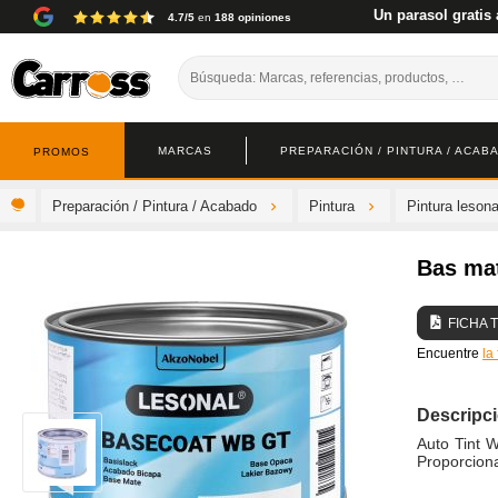
Un parasol gratis 
4.7/5
en
188 opiniones
MARCAS
PREPARACIÓN / PINTURA / ACAB
PROMOS
Preparación / Pintura / Acabado
Pintura
Pintura lesona
Bas ma
FICHA 
Encuentre
la
Descripc
Auto Tint W
Proporciona