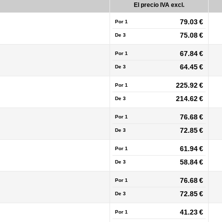
El precio IVA excl.
79.03 €
Por 1
75.08 €
De
3
67.84 €
Por 1
64.45 €
De
3
225.92 €
Por 1
214.62 €
De
3
76.68 €
Por 1
72.85 €
De
3
61.94 €
Por 1
58.84 €
De
3
76.68 €
Por 1
72.85 €
De
3
41.23 €
Por 1