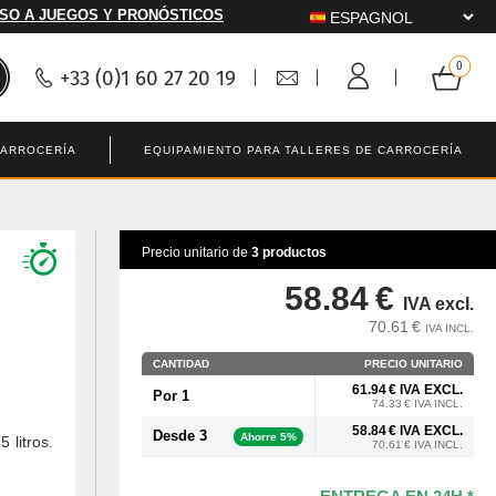
SO A JUEGOS Y PRONÓSTICOS
+33 (0)1 60 27 20 19
CARROCERÍA
EQUIPAMIENTO PARA TALLERES DE CARROCERÍA
Precio unitario de
3 productos
58.84 €
IVA excl.
70.61 €
IVA INCL.
CANTIDAD
PRECIO UNITARIO
61.94 € IVA EXCL.
Por 1
74.33 € IVA INCL.
58.84 € IVA EXCL.
Desde 3
Ahorre 5%
 litros.
70.61 € IVA INCL.