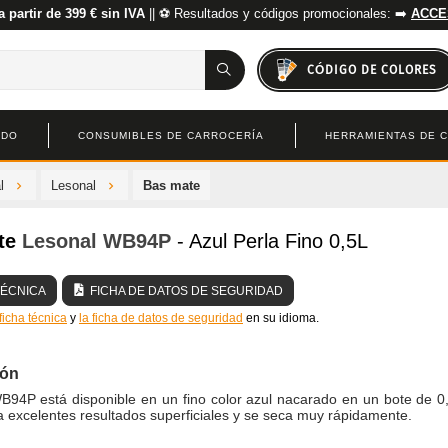
a partir de 399 € sin IVA
|| ⚽ Resultados y códigos promocionales: ➡️
ACCE
CÓDIGO DE COLORES
ADO
CONSUMIBLES DE CARROCERÍA
HERRAMIENTAS DE 
l
Lesonal
Bas mate
te
Lesonal
WB94P
- Azul Perla Fino 0,5L
TÉCNICA
FICHA DE DATOS DE SEGURIDAD
 ficha técnica
y
la ficha de datos de seguridad
en su idioma.
ión
B94P está disponible en un fino color azul nacarado en un bote de 0,5
 excelentes resultados superficiales y se seca muy rápidamente.