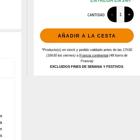
ENTREGA EN 24H *
CANTIDAD
AÑADIR A LA CESTA
*Producto(s) en stock y pedido validado antes de las 17h30
(16h30 los viernes)
a
Francia continental
(48 fuera de
Francia)
EXCLUIDOS FINES DE SEMANA Y FESTIVOS
.
s
ta
un
es