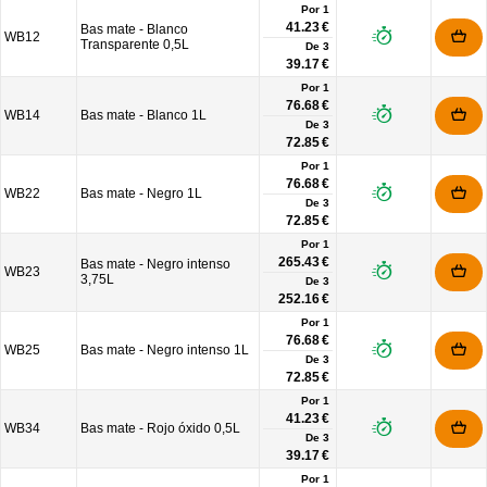
Por 1
41.23 €
Bas mate - Blanco
WB12
Transparente 0,5L
De
3
39.17 €
Por 1
76.68 €
WB14
Bas mate - Blanco 1L
De
3
72.85 €
Por 1
76.68 €
WB22
Bas mate - Negro 1L
De
3
72.85 €
Por 1
265.43 €
Bas mate - Negro intenso
WB23
3,75L
De
3
252.16 €
Por 1
76.68 €
WB25
Bas mate - Negro intenso 1L
De
3
72.85 €
Por 1
41.23 €
WB34
Bas mate - Rojo óxido 0,5L
De
3
39.17 €
Por 1