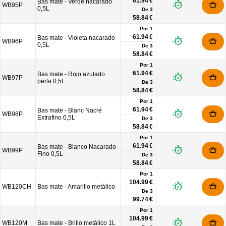
61.94 €
Bas mate - Verde nacarado
WB95P
0,5L
De
3
58.84 €
Por 1
61.94 €
Bas mate - Violeta nacarado
WB96P
0,5L
De
3
58.84 €
Por 1
61.94 €
Bas mate - Rojo azulado
WB97P
perla 0,5L
De
3
58.84 €
Por 1
61.94 €
Bas mate - Blanc Nacré
WB98P
Extrafino 0,5L
De
3
58.84 €
Por 1
61.94 €
Bas mate - Blanco Nacarado
WB99P
Fino 0,5L
De
3
58.84 €
Por 1
104.99 €
WB120CH
Bas mate - Amarillo metálico
De
3
99.74 €
Por 1
104.99 €
WB120M
Bas mate - Brillo metálico 1L