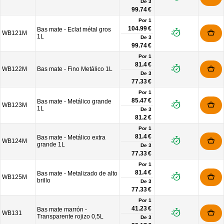
De
3
99.74 €
Por 1
104.99 €
Bas mate - Eclat métal gros
WB121M
1L
De
3
99.74 €
Por 1
81.4 €
WB122M
Bas mate - Fino Metálico 1L
De
3
77.33 €
Por 1
85.47 €
Bas mate - Metálico grande
WB123M
1L
De
3
81.2 €
Por 1
81.4 €
Bas mate - Metálico extra
WB124M
grande 1L
De
3
77.33 €
Por 1
81.4 €
Bas mate - Metalizado de alto
WB125M
brillo
De
3
77.33 €
Por 1
41.23 €
Bas mate marrón -
WB131
Transparente rojizo 0,5L
De
3