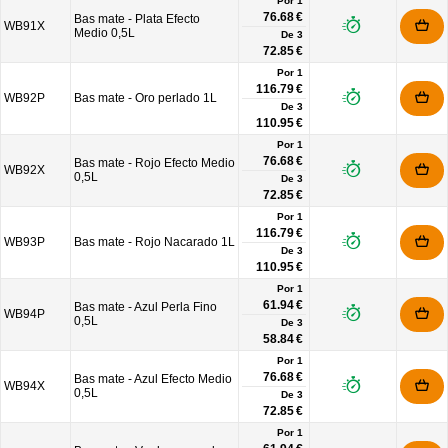
Por 1
76.68 €
Bas mate - Plata Efecto
WB91X
Medio 0,5L
De
3
72.85 €
Por 1
116.79 €
WB92P
Bas mate - Oro perlado 1L
De
3
110.95 €
Por 1
76.68 €
Bas mate - Rojo Efecto Medio
WB92X
0,5L
De
3
72.85 €
Por 1
116.79 €
WB93P
Bas mate - Rojo Nacarado 1L
De
3
110.95 €
Por 1
61.94 €
Bas mate - Azul Perla Fino
WB94P
0,5L
De
3
58.84 €
Por 1
76.68 €
Bas mate - Azul Efecto Medio
WB94X
0,5L
De
3
72.85 €
Por 1