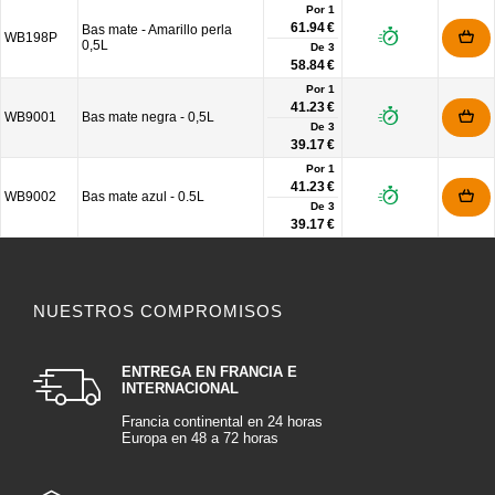
Por 1
61.94 €
Bas mate - Amarillo perla
WB198P
0,5L
De
3
58.84 €
Por 1
41.23 €
WB9001
Bas mate negra - 0,5L
De
3
39.17 €
Por 1
41.23 €
WB9002
Bas mate azul - 0.5L
De
3
39.17 €
NUESTROS COMPROMISOS
ENTREGA EN FRANCIA E
INTERNACIONAL
Francia continental en 24 horas
Europa en 48 a 72 horas