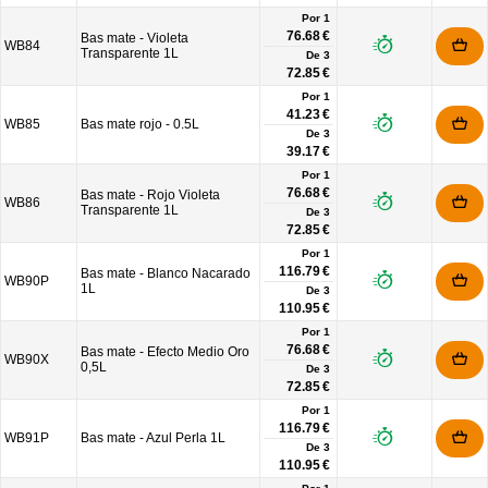
Por 1
76.68 €
Bas mate - Violeta
WB84
Transparente 1L
De
3
72.85 €
Por 1
41.23 €
WB85
Bas mate rojo - 0.5L
De
3
39.17 €
Por 1
76.68 €
Bas mate - Rojo Violeta
WB86
Transparente 1L
De
3
72.85 €
Por 1
116.79 €
Bas mate - Blanco Nacarado
WB90P
1L
De
3
110.95 €
Por 1
76.68 €
Bas mate - Efecto Medio Oro
WB90X
0,5L
De
3
72.85 €
Por 1
116.79 €
WB91P
Bas mate - Azul Perla 1L
De
3
110.95 €