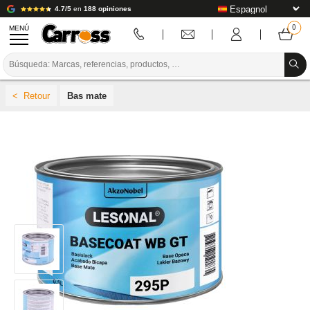
4.7/5
en
188 opiniones
MENÚ
PROMOCIONES
Bas mate
CÓDIGO DE COLORES
MARCAS
PREPARACIÓN / PINTURA / ACABADO
CONSUMIBLES DE CARROCERÍA
HERRAMIENTAS DE CARROCERÍA
EQUIPAMIENTO PARA TALLERES DE CARROCERÍA
INSTALACIÓN DE LABORATORIO
TUTORIALES Y CONSEJOS