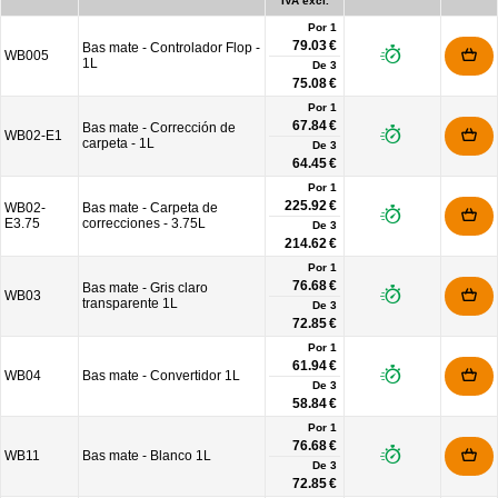
IVA excl.
Por 1
79.03 €
Bas mate - Controlador Flop -
WB005
1L
De
3
75.08 €
Por 1
67.84 €
Bas mate - Corrección de
WB02-E1
carpeta - 1L
De
3
64.45 €
Por 1
225.92 €
WB02-
Bas mate - Carpeta de
E3.75
correcciones - 3.75L
De
3
214.62 €
Por 1
76.68 €
Bas mate - Gris claro
WB03
transparente 1L
De
3
72.85 €
Por 1
61.94 €
WB04
Bas mate - Convertidor 1L
De
3
58.84 €
Por 1
76.68 €
WB11
Bas mate - Blanco 1L
De
3
72.85 €