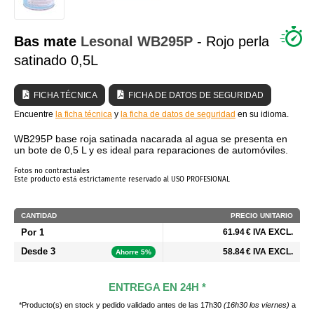
¿QUIÉNES SOMOS?
Bas mate
Lesonal
WB295P
- Rojo perla
satinado 0,5L
FICHA TÉCNICA
FICHA DE DATOS DE SEGURIDAD
Encuentre
la ficha técnica
y
la ficha de datos de seguridad
en su idioma.
WB295P base roja satinada nacarada al agua se presenta en
un bote de 0,5 L y es ideal para reparaciones de automóviles.
Fotos no contractuales
Este producto está estrictamente reservado al USO PROFESIONAL
CANTIDAD
PRECIO UNITARIO
Por 1
61.94 € IVA EXCL.
Desde 3
58.84 € IVA EXCL.
Ahorre 5%
ENTREGA EN 24H *
*Producto(s) en stock y pedido validado antes de las 17h30
(16h30 los viernes)
a