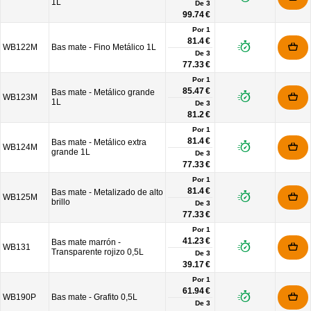
1L
De
3
99.74 €
Por 1
81.4 €
WB122M
Bas mate - Fino Metálico 1L
De
3
77.33 €
Por 1
85.47 €
Bas mate - Metálico grande
WB123M
1L
De
3
81.2 €
Por 1
81.4 €
Bas mate - Metálico extra
WB124M
grande 1L
De
3
77.33 €
Por 1
81.4 €
Bas mate - Metalizado de alto
WB125M
brillo
De
3
77.33 €
Por 1
41.23 €
Bas mate marrón -
WB131
Transparente rojizo 0,5L
De
3
39.17 €
Por 1
61.94 €
WB190P
Bas mate - Grafito 0,5L
De
3