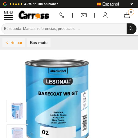
4.7/5
en
188 opiniones
MENÚ
PROMOCIONES
Bas mate
CÓDIGO DE COLORES
MARCAS
PREPARACIÓN / PINTURA / ACABADO
CONSUMIBLES DE CARROCERÍA
HERRAMIENTAS DE CARROCERÍA
EQUIPAMIENTO PARA TALLERES DE CARROCERÍA
INSTALACIÓN DE LABORATORIO
TUTORIALES Y CONSEJOS