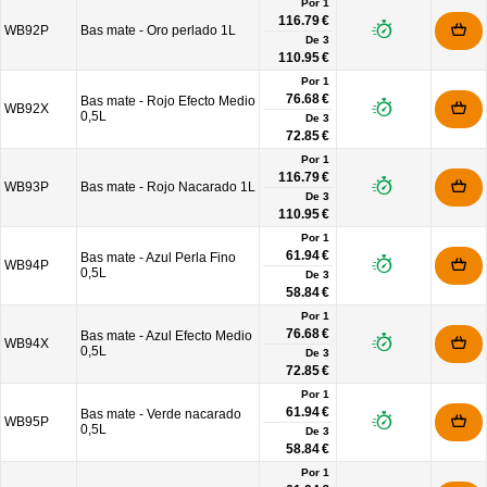
Por 1
116.79 €
WB92P
Bas mate - Oro perlado 1L
De
3
110.95 €
Por 1
76.68 €
Bas mate - Rojo Efecto Medio
WB92X
0,5L
De
3
72.85 €
Por 1
116.79 €
WB93P
Bas mate - Rojo Nacarado 1L
De
3
110.95 €
Por 1
61.94 €
Bas mate - Azul Perla Fino
WB94P
0,5L
De
3
58.84 €
Por 1
76.68 €
Bas mate - Azul Efecto Medio
WB94X
0,5L
De
3
72.85 €
Por 1
61.94 €
Bas mate - Verde nacarado
WB95P
0,5L
De
3
58.84 €
Por 1