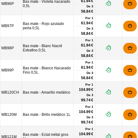
61.94 €
Bas mate - Violeta nacarado
WB96P
0,5L
De
3
58.84 €
Por 1
61.94 €
Bas mate - Rojo azulado
WB97P
perla 0,5L
De
3
58.84 €
Por 1
61.94 €
Bas mate - Blanc Nacré
WB98P
Extrafino 0,5L
De
3
58.84 €
Por 1
61.94 €
Bas mate - Blanco Nacarado
WB99P
Fino 0,5L
De
3
58.84 €
Por 1
104.99 €
WB120CH
Bas mate - Amarillo metálico
De
3
99.74 €
Por 1
104.99 €
WB120M
Bas mate - Brillo metálico 1L
De
3
99.74 €
Por 1
104.99 €
Bas mate - Eclat métal gros
WB121M