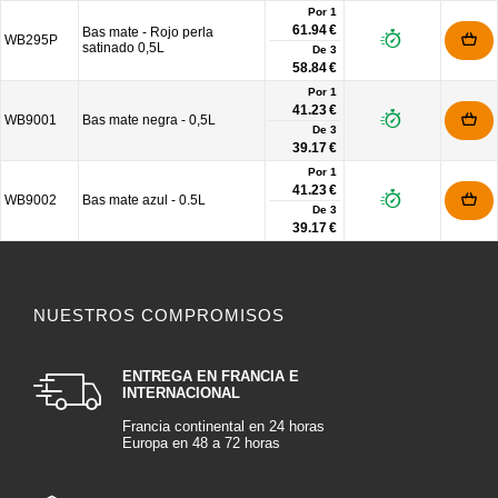
Por 1
61.94 €
Bas mate - Rojo perla
WB295P
satinado 0,5L
De
3
58.84 €
Por 1
41.23 €
WB9001
Bas mate negra - 0,5L
De
3
39.17 €
Por 1
41.23 €
WB9002
Bas mate azul - 0.5L
De
3
39.17 €
NUESTROS COMPROMISOS
ENTREGA EN FRANCIA E
INTERNACIONAL
Francia continental en 24 horas
Europa en 48 a 72 horas