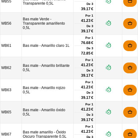
WB55
Transparente 0,5L
De
3
39.17 €
Por 1
Bas mate Verde -
41.23 €
WB56
Transparente amarillento
De
3
0,5L
39.17 €
Por 1
76.68 €
WB61
Bas mate - Amarillo claro 1L
De
3
72.85 €
Por 1
41.23 €
Bas mate - Amarillo brillante
WB62
0,5L
De
3
39.17 €
Por 1
41.23 €
Bas mate - Amarillo rojizo
WB63
0,5L
De
3
39.17 €
Por 1
41.23 €
Bas mate - Amarillo óxido
WB65
0,5L
De
3
39.17 €
Por 1
41.23 €
Bas mate amarillo - Óxido
WB67
Oscuro Transparente 0,5L
De
3