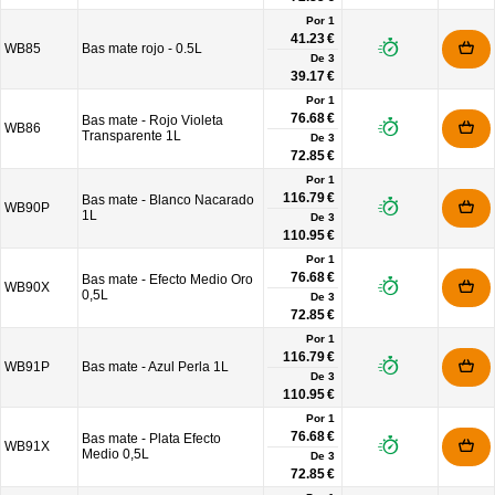
Por 1
41.23 €
WB85
Bas mate rojo - 0.5L
De
3
39.17 €
Por 1
76.68 €
Bas mate - Rojo Violeta
WB86
Transparente 1L
De
3
72.85 €
Por 1
116.79 €
Bas mate - Blanco Nacarado
WB90P
1L
De
3
110.95 €
Por 1
76.68 €
Bas mate - Efecto Medio Oro
WB90X
0,5L
De
3
72.85 €
Por 1
116.79 €
WB91P
Bas mate - Azul Perla 1L
De
3
110.95 €
Por 1
76.68 €
Bas mate - Plata Efecto
WB91X
Medio 0,5L
De
3
72.85 €