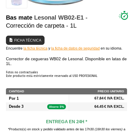
¿QUIÉNES SOMOS?
Bas mate
Lesonal
WB02-E1
-
Corrección de carpeta - 1L
FICHA TÉCNICA
Encuentre
la ficha técnica
y
la ficha de datos de seguridad
en su idioma.
Corrector de cegueras WB02 de Lesonal. Disponible en latas de
1L.
Fotos no contractuales
Este producto está estrictamente reservado al USO PROFESIONAL
CANTIDAD
PRECIO UNITARIO
Por 1
67.84 € IVA EXCL.
Desde 3
64.45 € IVA EXCL.
Ahorre 5%
ENTREGA EN 24H *
*Producto(s) en stock y pedido validado antes de las 17h30
(16h30 los viernes)
a