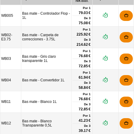
IVA excl.
Por 1
79.03 €
Bas mate - Controlador Flop -
WB005
1L
De
3
75.08 €
Por 1
225.92 €
WB02-
Bas mate - Carpeta de
E3.75
correcciones - 3.75L
De
3
214.62 €
Por 1
76.68 €
Bas mate - Gris claro
WB03
transparente 1L
De
3
72.85 €
Por 1
61.94 €
WB04
Bas mate - Convertidor 1L
De
3
58.84 €
Por 1
76.68 €
WB11
Bas mate - Blanco 1L
De
3
72.85 €
Por 1
41.23 €
Bas mate - Blanco
WB12
Transparente 0,5L
De
3
39.17 €