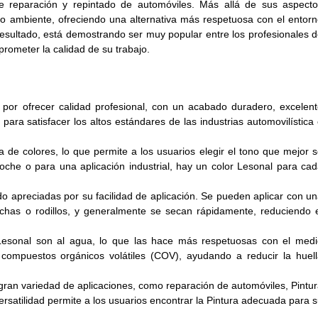
e reparación y repintado de automóviles. Más allá de sus aspecto
io ambiente, ofreciendo una alternativa más respetuosa con el entor
resultado, está demostrando ser muy popular entre los profesionales 
prometer la calidad de su trabajo.
 por ofrecer calidad profesional, con un acabado duradero, excelen
para satisfacer los altos estándares de las industrias automovilística
de colores, lo que permite a los usuarios elegir el tono que mejor 
oche o para una aplicación industrial, hay un color Lesonal para ca
o apreciadas por su facilidad de aplicación. Se pueden aplicar con u
ochas o rodillos, y generalmente se secan rápidamente, reduciendo 
esonal son al agua, lo que las hace más respetuosas con el medi
 compuestos orgánicos volátiles (COV), ayudando a reducir la huel
gran variedad de aplicaciones, como reparación de automóviles, Pintu
 versatilidad permite a los usuarios encontrar la Pintura adecuada para 