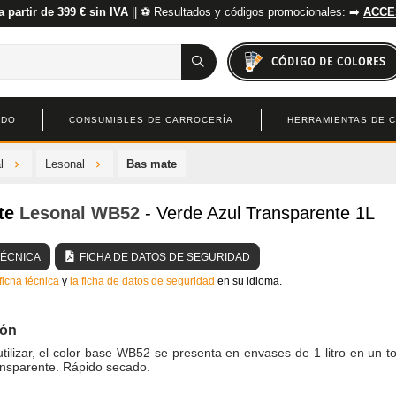
a partir de 399 € sin IVA
|| ⚽ Resultados y códigos promocionales: ➡️
ACCE
CÓDIGO DE COLORES
ADO
CONSUMIBLES DE CARROCERÍA
HERRAMIENTAS DE 
l
Lesonal
Bas mate
te
Lesonal
WB52
- Verde Azul Transparente 1L
TÉCNICA
FICHA DE DATOS DE SEGURIDAD
 ficha técnica
y
la ficha de datos de seguridad
en su idioma.
ión
utilizar, el color base WB52 se presenta en envases de 1 litro en un t
ansparente. Rápido secado.