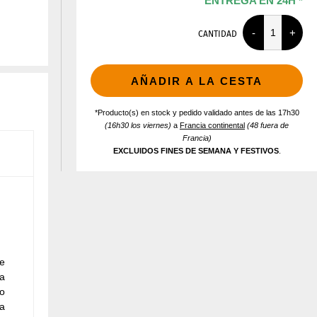
ENTREGA EN 24H *
CANTIDAD
AÑADIR A LA CESTA
*Producto(s) en stock y pedido validado antes de las 17h30
(16h30 los viernes)
a
Francia continental
(48 fuera de
Francia)
EXCLUIDOS FINES DE SEMANA Y FESTIVOS
.
de
la
so
la