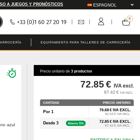
SO A JUEGOS Y PRONÓSTICOS
+33 (0)1 60 27 20 19
CARROCERÍA
EQUIPAMIENTO PARA TALLERES DE CARROCERÍA
Precio unitario de
3 productos
72.85 €
IVA excl.
87.42 €
IVA INCL.
CANTIDAD
PRECIO UNITARIO
76.68 € IVA EXCL.
Por 1
92.02 € IVA INCL.
72.85 € IVA EXCL.
Desde 3
Ahorre 5%
ono azul
87.42 € IVA INCL.