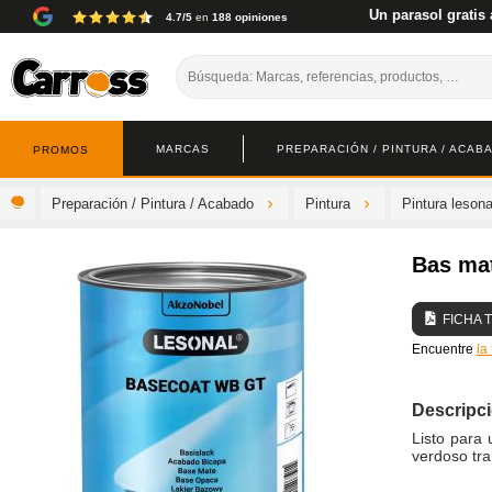
Un parasol gratis 
4.7/5
en
188 opiniones
MARCAS
PREPARACIÓN / PINTURA / ACAB
PROMOS
Preparación / Pintura / Acabado
Pintura
Pintura lesona
Bas ma
FICHA 
Encuentre
la
Descripc
Listo para 
verdoso tr