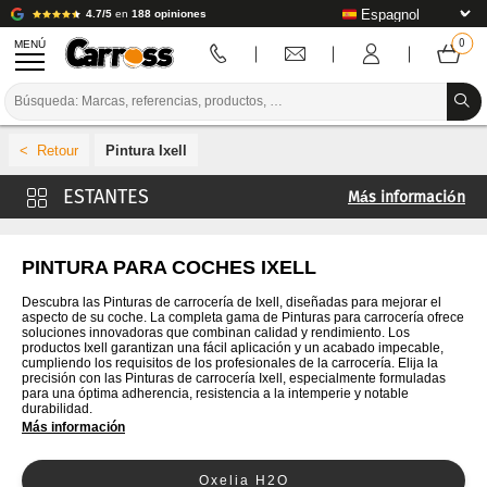
4.7/5
en
188 opiniones
MENÚ
PROMOCIONES
Pintura Ixell
CÓDIGO DE COLORES
Más información
MARCAS
Pintura 4CR
PREPARACIÓN / PINTURA / ACABADO
Pintura Cromax
PINTURA PARA COCHES IXELL
Pintura De Beer
CONSUMIBLES DE CARROCERÍA
Descubra las Pinturas de carrocería de Ixell, diseñadas para mejorar el
aspecto de su coche. La completa gama de Pinturas para carrocería ofrece
Pintura Glasurit
soluciones innovadoras que combinan calidad y rendimiento. Los
HERRAMIENTAS DE CARROCERÍA
productos Ixell garantizan una fácil aplicación y un acabado impecable,
Pintura Lechler
cumpliendo los requisitos de los profesionales de la carrocería. Elija la
precisión con las Pinturas de carrocería Ixell, especialmente formuladas
EQUIPAMIENTO PARA TALLERES DE CARROCERÍA
Pintura lesonal
para una óptima adherencia, resistencia a la intemperie y notable
durabilidad.
Pintura MaxMeyer
Más información
INSTALACIÓN DE LABORATORIO
Pintura Nexa Autocolor
TUTORIALES Y CONSEJOS
Oxelia H2O
Pintura PPG