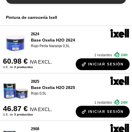
Pintura R-M
¿QUIÉNES SOMOS?
Pintura Sikkens
Pintura de carrocería Ixell
Pintura de Spies Hecker
Pintura Standox
2624
Base Oxelia H2O 2624
Rojo Perla Naranja 0,5L
1 restantes
24H
60.98 €
IVA EXCL.
INICIAR SESIÓN
U.E. de
3 producidos
2825
Base Oxelia H2O 2825
Rojo 0,5L
1 restantes
24H
46.87 €
IVA EXCL.
INICIAR SESIÓN
U.E. de
3 producidos
2908