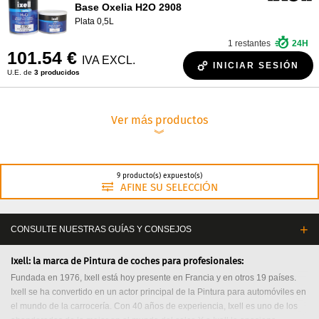
Base Oxelia H2O 2908
Plata 0,5L
1 restantes
24H
101.54 €
IVA EXCL.
INICIAR SESIÓN
U.E. de
3 producidos
Ver más productos
︾
9 producto(s) expuesto(s)
AFINE SU SELECCIÓN
CONSULTE NUESTRAS GUÍAS Y CONSEJOS
Ixell: la marca de Pintura de coches para profesionales:
Fundada en 1976, Ixell está hoy presente en Francia y en otros 19 países.
Ixell se ha convertido en un actor principal de la Pintura para automóviles en
el mundo de la carrocería. Con 40 años de experiencia, Ixell es uno de los