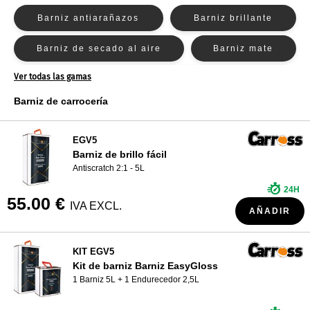
Barniz antiarañazos
Barniz brillante
Barniz Nexa Autocolor
¿QUIÉNES SOMOS?
Barniz PPG
Barniz de secado al aire
Barniz mate
Barniz R-M
Ver todas las gamas
Barniz Sikkens
Barniz rápido
Barniz Spies Hecker
Barniz de carrocería
Barniz Standox
EGV5
Barniz de brillo fácil
Antiscratch 2:1 - 5L
24H
55.00 €
IVA EXCL.
AÑADIR
KIT EGV5
Kit de barniz Barniz EasyGloss
1 Barniz 5L + 1 Endurecedor 2,5L