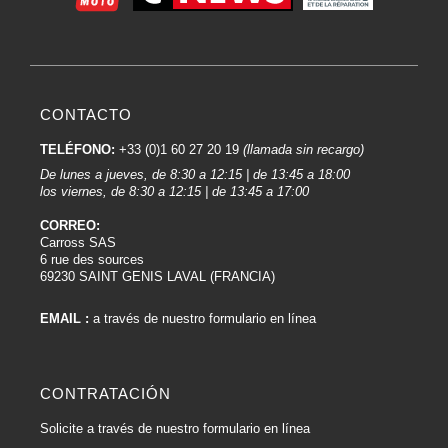
ligeramente con papel de lija fino. A continuación, pula la superficie hasta
obtener un acabado liso y brillante.
Acabado:
Una vez aplicadas y secas todas las capas, examine la carrocería para
asegurarse de que el acabado es uniforme. Pueden ser necesarios retoques
CONTACTO
para corregir cualquier imperfección.
TELÉFONO:
+33 (0)1 60 27 20 19
(llamada sin recargo)
Siguiendo estos pasos, conseguirás un acabado de Barniz de coche
profesional y duradero. Asegúrese de leer atentamente las instrucciones del
De lunes a jueves, de 8:30 a 12:15 | de 13:45 a 18:00
los viernes, de 8:30 a 12:15 | de 13:45 a 17:00
fabricante del Barniz concreto que vaya a utilizar, ya que los productos
pueden tener requisitos específicos.
CORREO:
Carross SAS
Los distintos tipos de Barniz para coches:
6 rue des sources
69230 SAINT GENIS LAVAL (FRANCIA)
Existen muchos tipos de barnices para coches, cada uno con características
específicas que se adaptan a distintas necesidades. Aquí tienes una lista de
EMAIL :
a través de nuestro formulario en línea
los principales barnices para coches:
Al disolvente:
CONTRATACIÓN
Los barnices al disolvente son formulaciones tradicionales que utilizan
disolventes orgánicos. Ofrecen un brillo, una durabilidad y una resistencia a
Solicite a través de nuestro formulario en línea
la intemperie excelentes, pero pueden emitir compuestos orgánicos volátiles