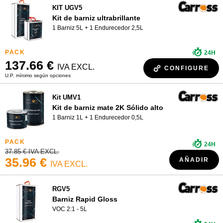
KIT UGV5
Kit de barniz ultrabrillante
1 Barniz 5L + 1 Endurecedor 2,5L
24H
137.66 €
IVA EXCL.
CONFIGURE
U.P. mínimo según opciones
Kit UMV1
Kit de barniz mate 2K Sólido alto
1 Barniz 1L + 1 Endurecedor 0,5L
24H
37.85 € IVA EXCL.
35.96 €
AÑADIR
IVA EXCL.
RGV5
Barniz Rapid Gloss
VOC 2:1 - 5L