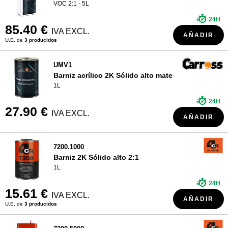
VOC 2:1 - 5L
24H
85.40 €
IVA EXCL.
AÑADIR
U.E. de
3 producidos
UMV1
Barniz acrílico 2K Sólido alto mate
1L
24H
27.90 €
IVA EXCL.
AÑADIR
7200.1000
Barniz 2K Sólido alto 2:1
1L
24H
15.61 €
IVA EXCL.
AÑADIR
U.E. de
3 producidos