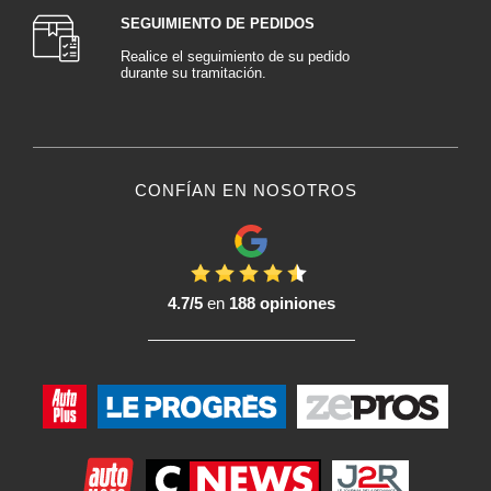
Aplique la primera capa de barniz mediante pasadas uniformes y
SEGUIMIENTO DE PEDIDOS
entrecruzadas para garantizar una cobertura homogénea. Mantenga una
Realice el seguimiento de su pedido
distancia constante entre la pistola y la superficie.
durante su tramitación.
Tiempo de secado:
Deje que el barniz se seque parcialmente según las especificaciones del
fabricante, lo que suele denominarse tiempo de secado rápido, entre capa y
capa. Esto evita goteos y mejora la adherencia.
CONFÍAN EN NOSOTROS
Aplicación de capas sucesivas:
Aplique varias capas delgadas, dejando que cada capa se seque
parcialmente entre aplicaciones. Siga las recomendaciones del fabricante
sobre el número de capas necesarias.
4.7/5
en
188 opiniones
Tiempo de secado final :
Deje que el Barniz se seque completamente según las especificaciones del
fabricante. Tiempo de secado puede variar según la temperatura y la
humedad.
Lijado y pulido (si es necesario):
Si aparecen imperfecciones, deje secar completamente el Barniz y lije