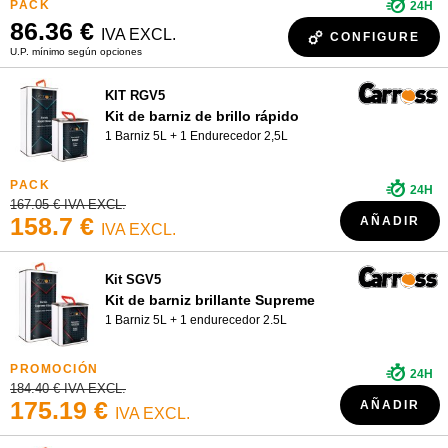
24H
86.36 €
IVA EXCL.
CONFIGURE
U.P. mínimo según opciones
KIT RGV5
Kit de barniz de brillo rápido
1 Barniz 5L + 1 Endurecedor 2,5L
24H
167.05 € IVA EXCL.
158.7 €
AÑADIR
IVA EXCL.
Kit SGV5
Kit de barniz brillante Supreme
1 Barniz 5L + 1 endurecedor 2.5L
24H
184.40 € IVA EXCL.
175.19 €
AÑADIR
IVA EXCL.