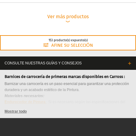
Ver más productos
︾
153 producto(s) expuesto(s)
AFINE SU SELECCIÓN
CONSULTE NUESTRAS GUÍAS Y CONSEJOS
Barnices de carrocería de primeras marcas disponibles en Carross :
Barnizar una carrocería es un paso esencial para garantizar una protección
duradera y un acabado estético de la Pintura.
Materiales necesarios:
Endurecedor de Pintura
: Si es necesario según las especificaciones del
Barniz.
Mostrar todo
Diluyente de Pintura
: Para ajustar la viscosidad del Barniz si es necesario.
Pistola pulverizadora
:
Utilice una pistola pulverizadora de calidad para una
aplicación uniforme.
Máscara respiratoria, guantes y gafas
: Para la seguridad personal.