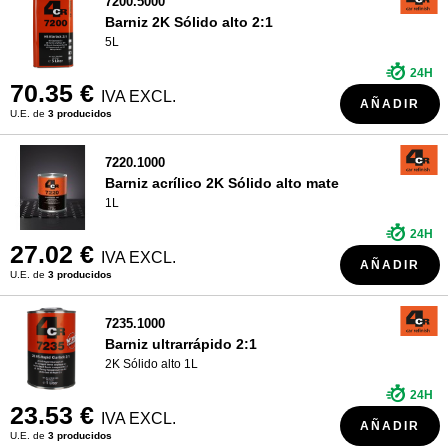
7200.5000
Barniz 2K Sólido alto 2:1
5L
24H
70.35 €
IVA EXCL.
AÑADIR
U.E. de
3 producidos
7220.1000
Barniz acrílico 2K Sólido alto mate
1L
24H
27.02 €
IVA EXCL.
AÑADIR
U.E. de
3 producidos
7235.1000
Barniz ultrarrápido 2:1
2K Sólido alto 1L
24H
23.53 €
IVA EXCL.
AÑADIR
U.E. de
3 producidos