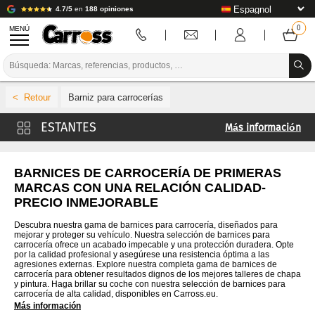
4.7/5
en
188 opiniones
MENÚ
PROMOCIONES
Barniz para carrocerías
CÓDIGO DE COLORES
Más información
MARCAS
Barniz Carross
PREPARACIÓN / PINTURA / ACABADO
Barniz 4CR
BARNICES DE CARROCERÍA DE PRIMERAS
MARCAS CON UNA RELACIÓN CALIDAD-
Barniz De Beer
CONSUMIBLES DE CARROCERÍA
PRECIO INMEJORABLE
Barniz Cromax
HERRAMIENTAS DE CARROCERÍA
Descubra nuestra gama de barnices para carrocería, diseñados para
Barniz Glasurit
mejorar y proteger su vehículo. Nuestra selección de barnices para
carrocería ofrece un acabado impecable y una protección duradera. Opte
EQUIPAMIENTO PARA TALLERES DE CARROCERÍA
Barniz Lechler
por la calidad profesional y asegúrese una resistencia óptima a las
agresiones externas. Explore nuestra completa gama de barnices de
Barniz Lesonal
carrocería para obtener resultados dignos de los mejores talleres de chapa
INSTALACIÓN DE LABORATORIO
y pintura. Haga brillar su coche con nuestra selección de barnices para
Barniz MaxMeyer
carrocería de alta calidad, disponibles en Carross.eu.
Más información
TUTORIALES Y CONSEJOS
Barniz Mobihel