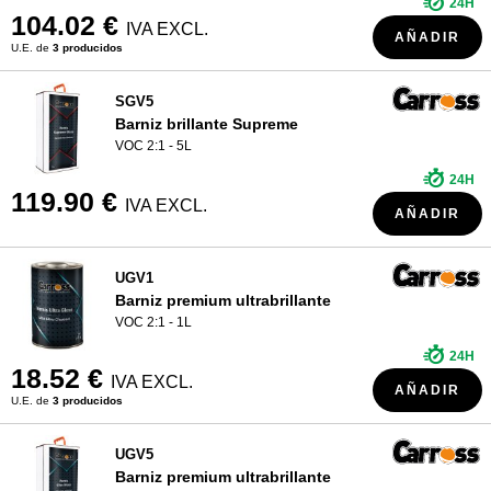
24H
104.02 €
IVA EXCL.
AÑADIR
U.E. de
3 producidos
SGV5
Barniz brillante Supreme
VOC 2:1 - 5L
24H
119.90 €
IVA EXCL.
AÑADIR
UGV1
Barniz premium ultrabrillante
VOC 2:1 - 1L
24H
18.52 €
IVA EXCL.
AÑADIR
U.E. de
3 producidos
UGV5
Barniz premium ultrabrillante