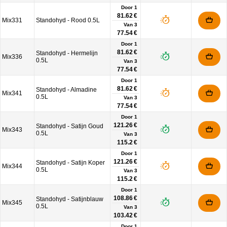
Door 1
81.62 €
Mix331
Standohyd - Rood 0.5L
Van
3
77.54 €
Door 1
81.62 €
Standohyd - Hermelijn
Mix336
0.5L
Van
3
77.54 €
Door 1
81.62 €
Standohyd - Almadine
Mix341
0.5L
Van
3
77.54 €
Door 1
121.26 €
Standohyd - Satijn Goud
Mix343
0.5L
Van
3
115.2 €
Door 1
121.26 €
Standohyd - Satijn Koper
Mix344
0.5L
Van
3
115.2 €
Door 1
108.86 €
Standohyd - Satijnblauw
Mix345
0.5L
Van
3
103.42 €
Door 1