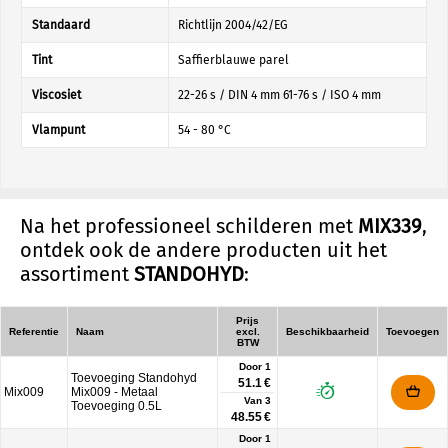
Standaard
Richtlijn 2004/42/EG
Tint
Saffierblauwe parel
Viscosiet
22-26 s / DIN 4 mm 61-76 s / ISO 4 mm
Vlampunt
54 - 80 °C
Na het professioneel schilderen met
MIX339
,
ontdek ook de andere producten uit het
assortiment
STANDOHYD
:
Prijs
Referentie
Naam
excl.
Beschikbaarheid
Toevoegen
BTW
Door 1
Toevoeging Standohyd
51.1 €
Mix009
Mix009 - Metaal
Van
3
Toevoeging 0.5L
48.55 €
Door 1