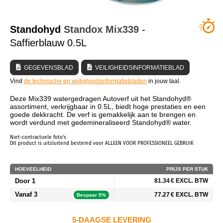
WIE ZIJN WIJ?
Standohyd
Standox
Mix339
-
Saffierblauw 0.5L
GEGEVENSBLAD
VEILIGHEIDSINFORMATIEBLAD
Vind
de technische en veiligheidsinformatiebladen
in jouw taal.
Deze Mix339 watergedragen Autoverf uit het Standohyd®
assortiment, verkrijgbaar in 0.5L, biedt hoge prestaties en een
goede dekkracht. De verf is gemakkelijk aan te brengen en
wordt verdund met gedemineraliseerd Standohyd® water.
Niet-contractuele foto's
Dit product is uitsluitend bestemd voor ALLEEN VOOR PROFESSIONEEL GEBRUIK
HOEVEELHEID
PRIJS PER STUK
Door 1
81.34 € EXCL. BTW
Vanaf 3
77.27 € EXCL. BTW
Bespaar 5%
5-DAAGSE LEVERING