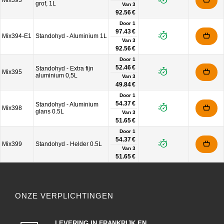
Mix393
grof, 1L
Van
3
92.56 €
Door 1
97.43 €
Mix394-E1
Standohyd - Aluminium 1L
Van
3
92.56 €
Door 1
52.46 €
Standohyd - Extra fijn
Mix395
aluminium 0,5L
Van
3
49.84 €
Door 1
54.37 €
Standohyd - Aluminium
Mix398
glans 0.5L
Van
3
51.65 €
Door 1
54.37 €
Mix399
Standohyd - Helder 0.5L
Van
3
51.65 €
ONZE VERPLICHTINGEN
LEVERING IN FRANKRIJK EN