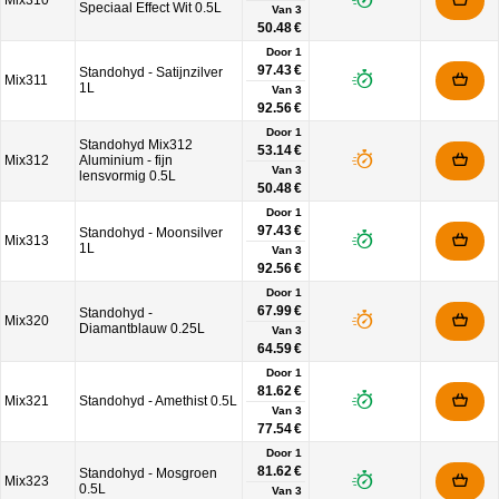
Mix310
Speciaal Effect Wit 0.5L
Van
3
50.48 €
Door 1
97.43 €
Standohyd - Satijnzilver
Mix311
1L
Van
3
92.56 €
Door 1
Standohyd Mix312
53.14 €
Mix312
Aluminium - fijn
Van
3
lensvormig 0.5L
50.48 €
Door 1
97.43 €
Standohyd - Moonsilver
Mix313
1L
Van
3
92.56 €
Door 1
67.99 €
Standohyd -
Mix320
Diamantblauw 0.25L
Van
3
64.59 €
Door 1
81.62 €
Mix321
Standohyd - Amethist 0.5L
Van
3
77.54 €
Door 1
81.62 €
Standohyd - Mosgroen
Mix323
0.5L
Van
3