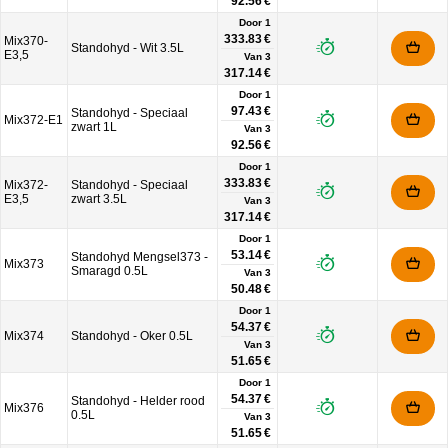
92.56 €
Door 1
333.83 €
Mix370-
Standohyd - Wit 3.5L
E3,5
Van
3
317.14 €
Door 1
97.43 €
Standohyd - Speciaal
Mix372-E1
zwart 1L
Van
3
92.56 €
Door 1
333.83 €
Mix372-
Standohyd - Speciaal
E3,5
zwart 3.5L
Van
3
317.14 €
Door 1
53.14 €
Standohyd Mengsel373 -
Mix373
Smaragd 0.5L
Van
3
50.48 €
Door 1
54.37 €
Mix374
Standohyd - Oker 0.5L
Van
3
51.65 €
Door 1
54.37 €
Standohyd - Helder rood
Mix376
0.5L
Van
3
51.65 €