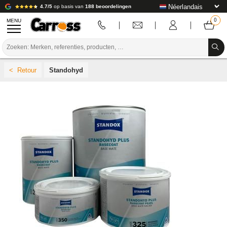
4.7/5
op basis van
188 beoordelingen
MENU
PROMOTIES
Standohyd
KLEURCODE
MERKEN
VOORBEREIDING / VERVEN / AFWERKING
VERBRUIKSARTIKELEN VOOR CARROSSERIE
GEREEDSCHAP VOOR CARROSSERIE
UITRUSTING VOOR CARROSSERIE
LABORATORIUMINSTALLATIE
HANDLEIDING & ADVIES