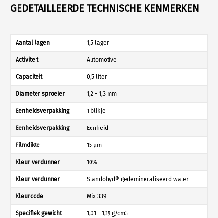
GEDETAILLEERDE TECHNISCHE KENMERKEN
Aantal lagen
1,5 lagen
Activiteit
Automotive
Capaciteit
0,5 liter
Diameter sproeier
1,2 - 1,3 mm
Eenheidsverpakking
1 blikje
Eenheidsverpakking
Eenheid
Filmdikte
15 µm
Kleur verdunner
10%
Kleur verdunner
Standohyd® gedemineraliseerd water
Kleurcode
Mix 339
Specifiek gewicht
1,01 - 1,19 g/cm3