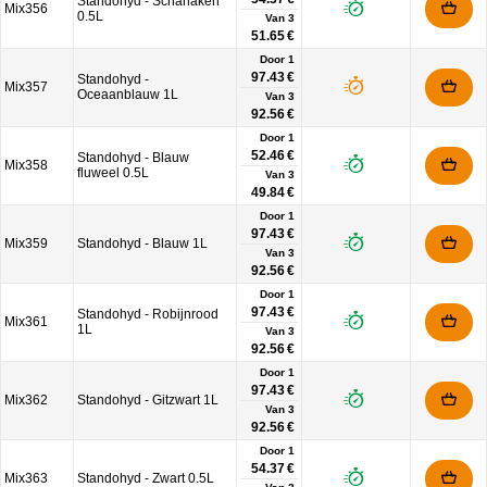
Standohyd - Scharlaken
Mix356
0.5L
Van
3
51.65 €
Door 1
97.43 €
Standohyd -
Mix357
Oceaanblauw 1L
Van
3
92.56 €
Door 1
52.46 €
Standohyd - Blauw
Mix358
fluweel 0.5L
Van
3
49.84 €
Door 1
97.43 €
Mix359
Standohyd - Blauw 1L
Van
3
92.56 €
Door 1
97.43 €
Standohyd - Robijnrood
Mix361
1L
Van
3
92.56 €
Door 1
97.43 €
Mix362
Standohyd - Gitzwart 1L
Van
3
92.56 €
Door 1
54.37 €
Mix363
Standohyd - Zwart 0.5L