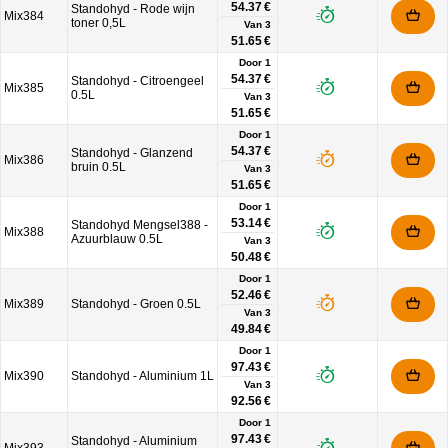
54.37 €
Standohyd - Rode wijn
Mix384
toner 0,5L
Van
3
51.65 €
Door 1
54.37 €
Standohyd - Citroengeel
Mix385
0.5L
Van
3
51.65 €
Door 1
54.37 €
Standohyd - Glanzend
Mix386
bruin 0.5L
Van
3
51.65 €
Door 1
53.14 €
Standohyd Mengsel388 -
Mix388
Azuurblauw 0.5L
Van
3
50.48 €
Door 1
52.46 €
Mix389
Standohyd - Groen 0.5L
Van
3
49.84 €
Door 1
97.43 €
Mix390
Standohyd - Aluminium 1L
Van
3
92.56 €
Door 1
97.43 €
Standohyd - Aluminium