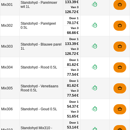
133.39 €
Standohyd - Parelmoer
Mix301
wit 1L
Van
3
126.72 €
Door 1
70.17 €
Standohyd - Parelgeel
Mix302
0.5L
Van
3
66.66 €
Door 1
133.39 €
Standohyd - Blauwe parel
Mix303
1L
Van
3
126.72 €
Door 1
81.62 €
Mix304
Standohyd - Rood 0.5L
Van
3
77.54 €
Door 1
81.62 €
Standohyd - Venetiaans
Mix305
Rood 0.5L
Van
3
77.54 €
Door 1
54.37 €
Mix306
Standohyd - Goud 0.5L
Van
3
51.65 €
Door 1
53.14 €
Standohyd Mix310 -