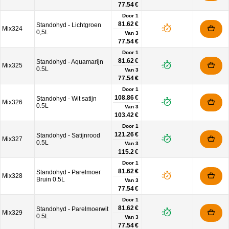
77.54 €
Door 1
81.62 €
Standohyd - Lichtgroen
Mix324
0,5L
Van
3
77.54 €
Door 1
81.62 €
Standohyd - Aquamarijn
Mix325
0.5L
Van
3
77.54 €
Door 1
108.86 €
Standohyd - Wit satijn
Mix326
0.5L
Van
3
103.42 €
Door 1
121.26 €
Standohyd - Satijnrood
Mix327
0.5L
Van
3
115.2 €
Door 1
81.62 €
Standohyd - Parelmoer
Mix328
Bruin 0.5L
Van
3
77.54 €
Door 1
81.62 €
Standohyd - Parelmoerwit
Mix329
0.5L
Van
3
77.54 €