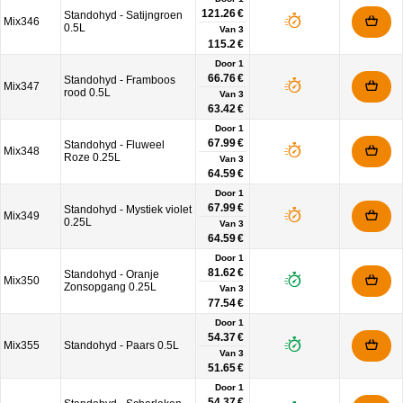
121.26 €
Standohyd - Satijngroen
Mix346
0.5L
Van
3
115.2 €
Door 1
66.76 €
Standohyd - Framboos
Mix347
rood 0.5L
Van
3
63.42 €
Door 1
67.99 €
Standohyd - Fluweel
Mix348
Roze 0.25L
Van
3
64.59 €
Door 1
67.99 €
Standohyd - Mystiek violet
Mix349
0.25L
Van
3
64.59 €
Door 1
81.62 €
Standohyd - Oranje
Mix350
Zonsopgang 0.25L
Van
3
77.54 €
Door 1
54.37 €
Mix355
Standohyd - Paars 0.5L
Van
3
51.65 €
Door 1
54.37 €