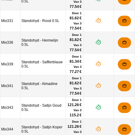
0.5L
Van
3
77.54 €
Door 1
81.62 €
Mix331
Standohyd - Rood 0.5L
Van
3
77.54 €
Door 1
81.62 €
Standohyd - Hermelijn
Mix336
0.5L
Van
3
77.54 €
Door 1
81.34 €
Standohyd - Saffierblauw
Mix339
0.5L
Van
3
77.27 €
Door 1
81.62 €
Standohyd - Almadine
Mix341
0.5L
Van
3
77.54 €
Door 1
121.26 €
Standohyd - Satijn Goud
Mix343
0.5L
Van
3
115.2 €
Door 1
121.26 €
Standohyd - Satijn Koper
Mix344
0.5L
Van
3