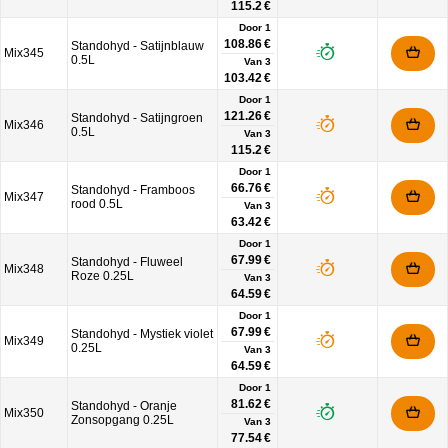
115.2 €
Door 1
108.86 €
Standohyd - Satijnblauw
Mix345
0.5L
Van
3
103.42 €
Door 1
121.26 €
Standohyd - Satijngroen
Mix346
0.5L
Van
3
115.2 €
Door 1
66.76 €
Standohyd - Framboos
Mix347
rood 0.5L
Van
3
63.42 €
Door 1
67.99 €
Standohyd - Fluweel
Mix348
Roze 0.25L
Van
3
64.59 €
Door 1
67.99 €
Standohyd - Mystiek violet
Mix349
0.25L
Van
3
64.59 €
Door 1
81.62 €
Standohyd - Oranje
Mix350
Zonsopgang 0.25L
Van
3
77.54 €