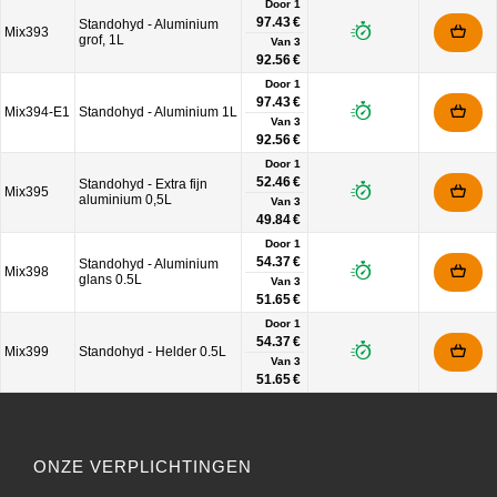
Door 1
97.43 €
Standohyd - Aluminium
Mix393
grof, 1L
Van
3
92.56 €
Door 1
97.43 €
Mix394-E1
Standohyd - Aluminium 1L
Van
3
92.56 €
Door 1
52.46 €
Standohyd - Extra fijn
Mix395
aluminium 0,5L
Van
3
49.84 €
Door 1
54.37 €
Standohyd - Aluminium
Mix398
glans 0.5L
Van
3
51.65 €
Door 1
54.37 €
Mix399
Standohyd - Helder 0.5L
Van
3
51.65 €
ONZE VERPLICHTINGEN