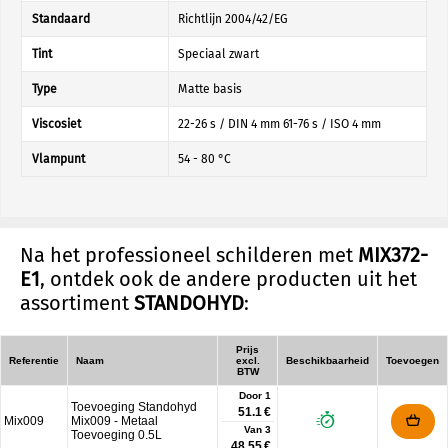
Standaard
Richtlijn 2004/42/EG
Tint
Speciaal zwart
Type
Matte basis
Viscosiet
22-26 s / DIN 4 mm 61-76 s / ISO 4 mm
Vlampunt
54 - 80 °C
Na het professioneel schilderen met
MIX372-
E1
, ontdek ook de andere producten uit het
assortiment
STANDOHYD
:
Prijs
Referentie
Naam
excl.
Beschikbaarheid
Toevoegen
BTW
Door 1
Toevoeging Standohyd
51.1 €
Mix009
Mix009 - Metaal
Van
3
Toevoeging 0.5L
48.55 €