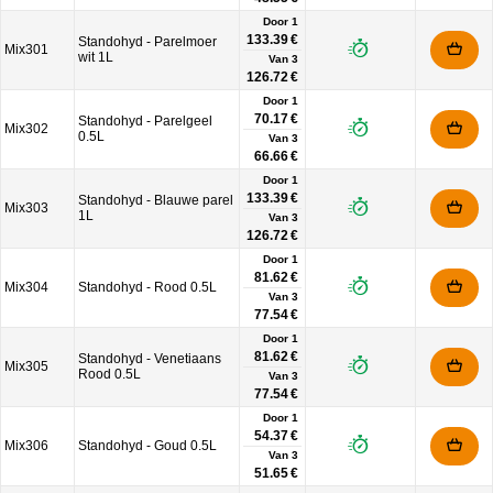
Door 1
133.39 €
Standohyd - Parelmoer
Mix301
wit 1L
Van
3
126.72 €
Door 1
70.17 €
Standohyd - Parelgeel
Mix302
0.5L
Van
3
66.66 €
Door 1
133.39 €
Standohyd - Blauwe parel
Mix303
1L
Van
3
126.72 €
Door 1
81.62 €
Mix304
Standohyd - Rood 0.5L
Van
3
77.54 €
Door 1
81.62 €
Standohyd - Venetiaans
Mix305
Rood 0.5L
Van
3
77.54 €
Door 1
54.37 €
Mix306
Standohyd - Goud 0.5L
Van
3
51.65 €