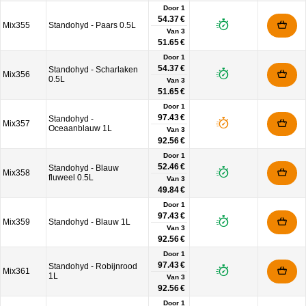
Door 1
54.37 €
Mix355
Standohyd - Paars 0.5L
Van
3
51.65 €
Door 1
54.37 €
Standohyd - Scharlaken
Mix356
0.5L
Van
3
51.65 €
Door 1
97.43 €
Standohyd -
Mix357
Oceaanblauw 1L
Van
3
92.56 €
Door 1
52.46 €
Standohyd - Blauw
Mix358
fluweel 0.5L
Van
3
49.84 €
Door 1
97.43 €
Mix359
Standohyd - Blauw 1L
Van
3
92.56 €
Door 1
97.43 €
Standohyd - Robijnrood
Mix361
1L
Van
3
92.56 €
Door 1