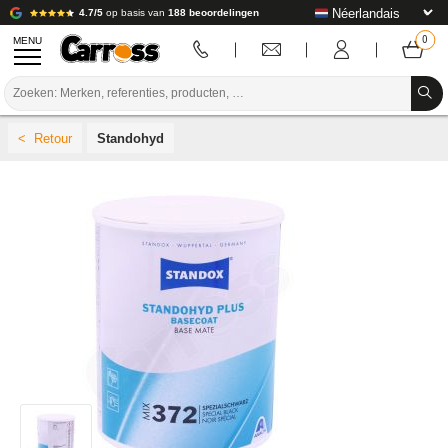
4.7/5
op basis van
188 beoordelingen
MENU
PROMOTIES
Standohyd
KLEURCODE
MERKEN
VOORBEREIDING / VERVEN / AFWERKING
VERBRUIKSARTIKELEN VOOR CARROSSERIE
GEREEDSCHAP VOOR CARROSSERIE
UITRUSTING VOOR CARROSSERIE
LABORATORIUMINSTALLATIE
HANDLEIDING & ADVIES