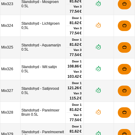
81.62 €
Standohyd - Mosgroen
Mix323
0.5L
Van
3
77.54 €
Door 1
81.62 €
Standohyd - Lichtgroen
Mix324
0,5L
Van
3
77.54 €
Door 1
81.62 €
Standohyd - Aquamarijn
Mix325
0.5L
Van
3
77.54 €
Door 1
108.86 €
Standohyd - Wit satijn
Mix326
0.5L
Van
3
103.42 €
Door 1
121.26 €
Standohyd - Satijnrood
Mix327
0.5L
Van
3
115.2 €
Door 1
81.62 €
Standohyd - Parelmoer
Mix328
Bruin 0.5L
Van
3
77.54 €
Door 1
81.62 €
Standohyd - Parelmoerwit
Mix329