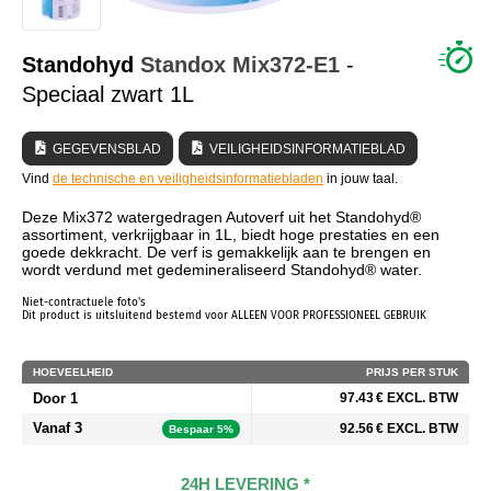
WIE ZIJN WIJ?
Standohyd
Standox
Mix372-E1
-
Speciaal zwart 1L
GEGEVENSBLAD
VEILIGHEIDSINFORMATIEBLAD
Vind
de technische en veiligheidsinformatiebladen
in jouw taal.
Deze Mix372 watergedragen Autoverf uit het Standohyd®
assortiment, verkrijgbaar in 1L, biedt hoge prestaties en een
goede dekkracht. De verf is gemakkelijk aan te brengen en
wordt verdund met gedemineraliseerd Standohyd® water.
Niet-contractuele foto's
Dit product is uitsluitend bestemd voor ALLEEN VOOR PROFESSIONEEL GEBRUIK
HOEVEELHEID
PRIJS PER STUK
Door 1
97.43 € EXCL. BTW
Vanaf 3
92.56 € EXCL. BTW
Bespaar 5%
24H LEVERING *