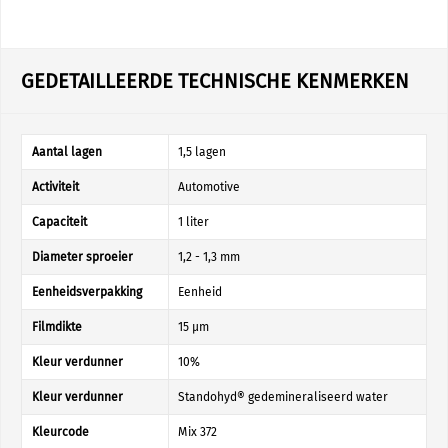
GEDETAILLEERDE TECHNISCHE KENMERKEN
Aantal lagen
1,5 lagen
Activiteit
Automotive
Capaciteit
1 liter
Diameter sproeier
1,2 - 1,3 mm
Eenheidsverpakking
Eenheid
Filmdikte
15 µm
Kleur verdunner
10%
Kleur verdunner
Standohyd® gedemineraliseerd water
Kleurcode
Mix 372