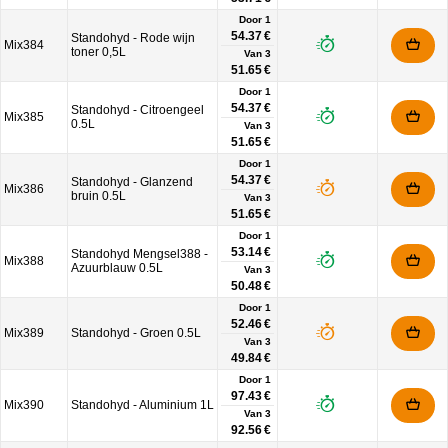
Door 1
54.37 €
Standohyd - Rode wijn
Mix384
toner 0,5L
Van
3
51.65 €
Door 1
54.37 €
Standohyd - Citroengeel
Mix385
0.5L
Van
3
51.65 €
Door 1
54.37 €
Standohyd - Glanzend
Mix386
bruin 0.5L
Van
3
51.65 €
Door 1
53.14 €
Standohyd Mengsel388 -
Mix388
Azuurblauw 0.5L
Van
3
50.48 €
Door 1
52.46 €
Mix389
Standohyd - Groen 0.5L
Van
3
49.84 €
Door 1
97.43 €
Mix390
Standohyd - Aluminium 1L
Van
3
92.56 €