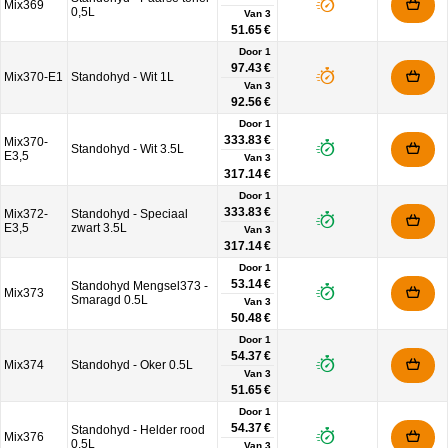
Mix369
0,5L
Van
3
51.65 €
Door 1
97.43 €
Mix370-E1
Standohyd - Wit 1L
Van
3
92.56 €
Door 1
333.83 €
Mix370-
Standohyd - Wit 3.5L
E3,5
Van
3
317.14 €
Door 1
333.83 €
Mix372-
Standohyd - Speciaal
E3,5
zwart 3.5L
Van
3
317.14 €
Door 1
53.14 €
Standohyd Mengsel373 -
Mix373
Smaragd 0.5L
Van
3
50.48 €
Door 1
54.37 €
Mix374
Standohyd - Oker 0.5L
Van
3
51.65 €
Door 1
54.37 €
Standohyd - Helder rood
Mix376
0.5L
Van
3