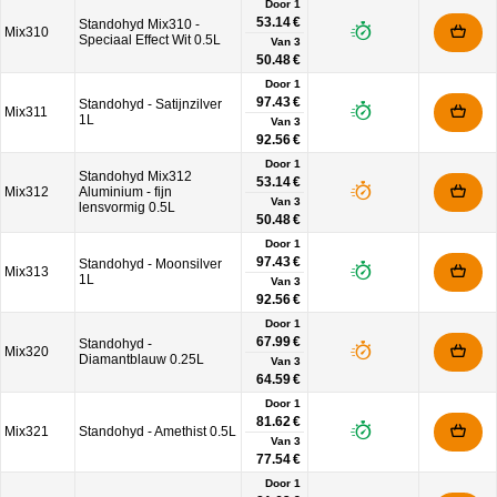
Door 1
53.14 €
Standohyd Mix310 -
Mix310
Speciaal Effect Wit 0.5L
Van
3
50.48 €
Door 1
97.43 €
Standohyd - Satijnzilver
Mix311
1L
Van
3
92.56 €
Door 1
Standohyd Mix312
53.14 €
Mix312
Aluminium - fijn
Van
3
lensvormig 0.5L
50.48 €
Door 1
97.43 €
Standohyd - Moonsilver
Mix313
1L
Van
3
92.56 €
Door 1
67.99 €
Standohyd -
Mix320
Diamantblauw 0.25L
Van
3
64.59 €
Door 1
81.62 €
Mix321
Standohyd - Amethist 0.5L
Van
3
77.54 €
Door 1