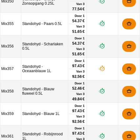
Mix350
Zonsopgang 0.25L
Van
3
77.54 €
Door 1
54.37 €
Mix355
Standohyd - Paars 0.5L
Van
3
51.65 €
Door 1
54.37 €
Standohyd - Scharlaken
Mix356
0.5L
Van
3
51.65 €
Door 1
97.43 €
Standohyd -
Mix357
Oceaanblauw 1L
Van
3
92.56 €
Door 1
52.46 €
Standohyd - Blauw
Mix358
fluweel 0.5L
Van
3
49.84 €
Door 1
97.43 €
Mix359
Standohyd - Blauw 1L
Van
3
92.56 €
Door 1
97.43 €
Standohyd - Robijnrood
Mix361
1L
Van
3