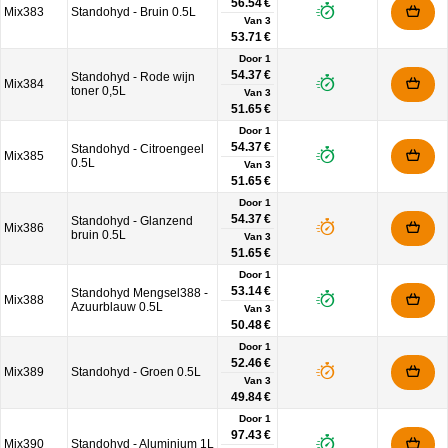
56.54 €
Mix383
Standohyd - Bruin 0.5L
Van
3
53.71 €
Door 1
54.37 €
Standohyd - Rode wijn
Mix384
toner 0,5L
Van
3
51.65 €
Door 1
54.37 €
Standohyd - Citroengeel
Mix385
0.5L
Van
3
51.65 €
Door 1
54.37 €
Standohyd - Glanzend
Mix386
bruin 0.5L
Van
3
51.65 €
Door 1
53.14 €
Standohyd Mengsel388 -
Mix388
Azuurblauw 0.5L
Van
3
50.48 €
Door 1
52.46 €
Mix389
Standohyd - Groen 0.5L
Van
3
49.84 €
Door 1
97.43 €
Mix390
Standohyd - Aluminium 1L