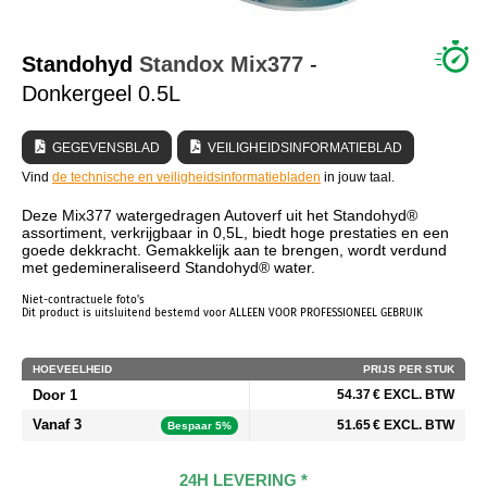
WIE ZIJN WIJ?
Standohyd
Standox
Mix377
-
Donkergeel 0.5L
GEGEVENSBLAD
VEILIGHEIDSINFORMATIEBLAD
Vind
de technische en veiligheidsinformatiebladen
in jouw taal.
Deze Mix377 watergedragen Autoverf uit het Standohyd®
assortiment, verkrijgbaar in 0,5L, biedt hoge prestaties en een
goede dekkracht. Gemakkelijk aan te brengen, wordt verdund
met gedemineraliseerd Standohyd® water.
Niet-contractuele foto's
Dit product is uitsluitend bestemd voor ALLEEN VOOR PROFESSIONEEL GEBRUIK
HOEVEELHEID
PRIJS PER STUK
Door 1
54.37 € EXCL. BTW
Vanaf 3
51.65 € EXCL. BTW
Bespaar 5%
24H LEVERING *