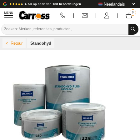
4.7/5
op basis van
188 beoordelingen
MENU
PROMOTIES
Standohyd
KLEURCODE
MERKEN
VOORBEREIDING / VERVEN / AFWERKING
VERBRUIKSARTIKELEN VOOR CARROSSERIE
GEREEDSCHAP VOOR CARROSSERIE
UITRUSTING VOOR CARROSSERIE
LABORATORIUMINSTALLATIE
HANDLEIDING & ADVIES