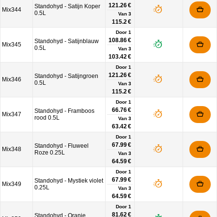
121.26 €
Standohyd - Satijn Koper
Mix344
0.5L
Van
3
115.2 €
Door 1
108.86 €
Standohyd - Satijnblauw
Mix345
0.5L
Van
3
103.42 €
Door 1
121.26 €
Standohyd - Satijngroen
Mix346
0.5L
Van
3
115.2 €
Door 1
66.76 €
Standohyd - Framboos
Mix347
rood 0.5L
Van
3
63.42 €
Door 1
67.99 €
Standohyd - Fluweel
Mix348
Roze 0.25L
Van
3
64.59 €
Door 1
67.99 €
Standohyd - Mystiek violet
Mix349
0.25L
Van
3
64.59 €
Door 1
81.62 €
Standohyd - Oranje