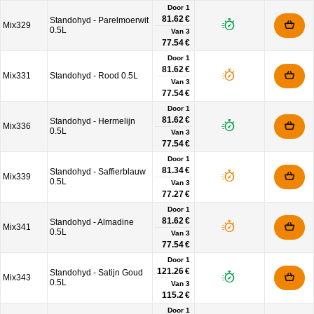
Door 1
81.62 €
Standohyd - Parelmoerwit
Mix329
0.5L
Van
3
77.54 €
Door 1
81.62 €
Mix331
Standohyd - Rood 0.5L
Van
3
77.54 €
Door 1
81.62 €
Standohyd - Hermelijn
Mix336
0.5L
Van
3
77.54 €
Door 1
81.34 €
Standohyd - Saffierblauw
Mix339
0.5L
Van
3
77.27 €
Door 1
81.62 €
Standohyd - Almadine
Mix341
0.5L
Van
3
77.54 €
Door 1
121.26 €
Standohyd - Satijn Goud
Mix343
0.5L
Van
3
115.2 €
Door 1