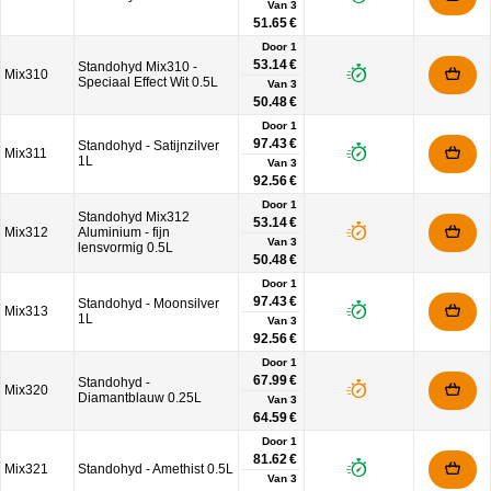
Van
3
51.65 €
Door 1
53.14 €
Standohyd Mix310 -
Mix310
Speciaal Effect Wit 0.5L
Van
3
50.48 €
Door 1
97.43 €
Standohyd - Satijnzilver
Mix311
1L
Van
3
92.56 €
Door 1
Standohyd Mix312
53.14 €
Mix312
Aluminium - fijn
Van
3
lensvormig 0.5L
50.48 €
Door 1
97.43 €
Standohyd - Moonsilver
Mix313
1L
Van
3
92.56 €
Door 1
67.99 €
Standohyd -
Mix320
Diamantblauw 0.25L
Van
3
64.59 €
Door 1
81.62 €
Mix321
Standohyd - Amethist 0.5L
Van
3