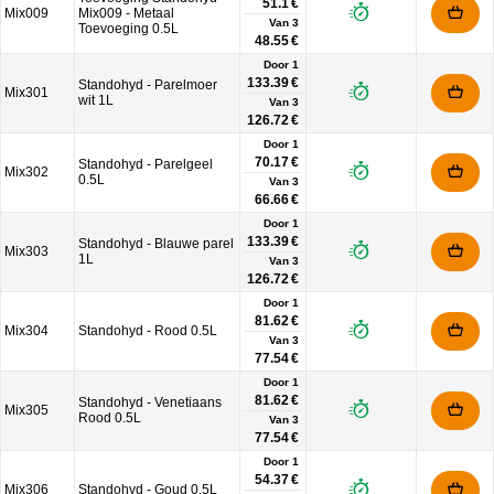
51.1 €
Mix009
Mix009 - Metaal
Van
3
Toevoeging 0.5L
48.55 €
Door 1
133.39 €
Standohyd - Parelmoer
Mix301
wit 1L
Van
3
126.72 €
Door 1
70.17 €
Standohyd - Parelgeel
Mix302
0.5L
Van
3
66.66 €
Door 1
133.39 €
Standohyd - Blauwe parel
Mix303
1L
Van
3
126.72 €
Door 1
81.62 €
Mix304
Standohyd - Rood 0.5L
Van
3
77.54 €
Door 1
81.62 €
Standohyd - Venetiaans
Mix305
Rood 0.5L
Van
3
77.54 €
Door 1
54.37 €
Mix306
Standohyd - Goud 0.5L