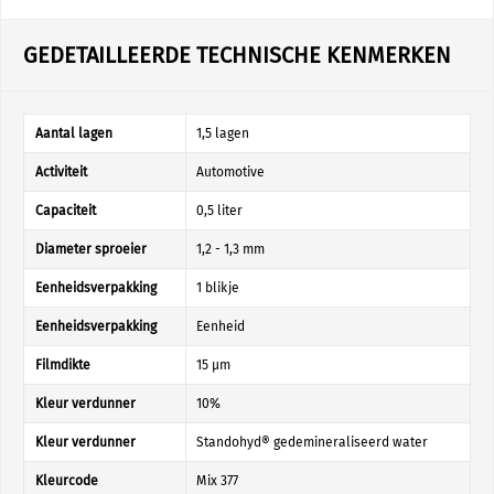
GEDETAILLEERDE TECHNISCHE KENMERKEN
Aantal lagen
1,5 lagen
Activiteit
Automotive
Capaciteit
0,5 liter
Diameter sproeier
1,2 - 1,3 mm
Eenheidsverpakking
1 blikje
Eenheidsverpakking
Eenheid
Filmdikte
15 µm
Kleur verdunner
10%
Kleur verdunner
Standohyd® gedemineraliseerd water
Kleurcode
Mix 377