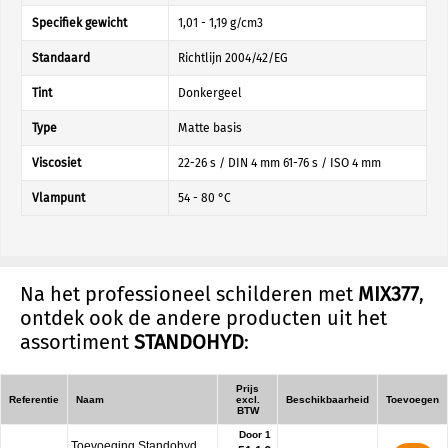
Specifiek gewicht
1,01 - 1,19 g/cm3
Standaard
Richtlijn 2004/42/EG
Tint
Donkergeel
Type
Matte basis
Viscosiet
22-26 s / DIN 4 mm 61-76 s / ISO 4 mm
Vlampunt
54 - 80 °C
Na het professioneel schilderen met
MIX377
,
ontdek ook de andere producten uit het
assortiment
STANDOHYD
:
Prijs
Referentie
Naam
excl.
Beschikbaarheid
Toevoegen
BTW
Door 1
Toevoeging Standohyd