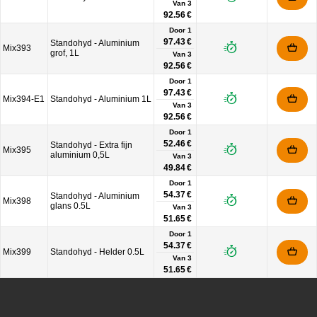
Van
3
92.56 €
Door 1
97.43 €
Standohyd - Aluminium
Mix393
grof, 1L
Van
3
92.56 €
Door 1
97.43 €
Mix394-E1
Standohyd - Aluminium 1L
Van
3
92.56 €
Door 1
52.46 €
Standohyd - Extra fijn
Mix395
aluminium 0,5L
Van
3
49.84 €
Door 1
54.37 €
Standohyd - Aluminium
Mix398
glans 0.5L
Van
3
51.65 €
Door 1
54.37 €
Mix399
Standohyd - Helder 0.5L
Van
3
51.65 €