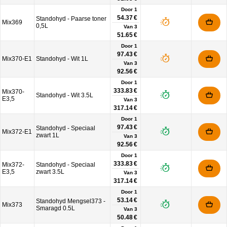
Door 1
54.37 €
Standohyd - Paarse toner
Mix369
0,5L
Van
3
51.65 €
Door 1
97.43 €
Mix370-E1
Standohyd - Wit 1L
Van
3
92.56 €
Door 1
333.83 €
Mix370-
Standohyd - Wit 3.5L
E3,5
Van
3
317.14 €
Door 1
97.43 €
Standohyd - Speciaal
Mix372-E1
zwart 1L
Van
3
92.56 €
Door 1
333.83 €
Mix372-
Standohyd - Speciaal
E3,5
zwart 3.5L
Van
3
317.14 €
Door 1
53.14 €
Standohyd Mengsel373 -
Mix373
Smaragd 0.5L
Van
3
50.48 €