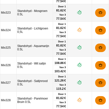
77.54 €
Door 1
81.62 €
Standohyd - Mosgroen
Mix323
0.5L
Van
3
77.54 €
Door 1
81.62 €
Standohyd - Lichtgroen
Mix324
0,5L
Van
3
77.54 €
Door 1
81.62 €
Standohyd - Aquamarijn
Mix325
0.5L
Van
3
77.54 €
Door 1
108.86 €
Standohyd - Wit satijn
Mix326
0.5L
Van
3
103.42 €
Door 1
121.26 €
Standohyd - Satijnrood
Mix327
0.5L
Van
3
115.2 €
Door 1
81.62 €
Standohyd - Parelmoer
Mix328
Bruin 0.5L
Van
3
77.54 €