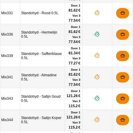
Door 1
81.62 €
Mix331
Standohyd - Rood 0.5L
Van
3
77.54 €
Door 1
81.62 €
Standohyd - Hermelijn
Mix336
0.5L
Van
3
77.54 €
Door 1
81.34 €
Standohyd - Saffierblauw
Mix339
0.5L
Van
3
77.27 €
Door 1
81.62 €
Standohyd - Almadine
Mix341
0.5L
Van
3
77.54 €
Door 1
121.26 €
Standohyd - Satijn Goud
Mix343
0.5L
Van
3
115.2 €
Door 1
121.26 €
Standohyd - Satijn Koper
Mix344
0.5L
Van
3
115.2 €