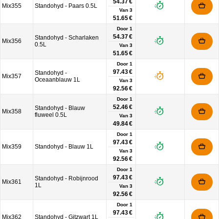
54.37 €
Mix355
Standohyd - Paars 0.5L
Van
3
51.65 €
Door 1
54.37 €
Standohyd - Scharlaken
Mix356
0.5L
Van
3
51.65 €
Door 1
97.43 €
Standohyd -
Mix357
Oceaanblauw 1L
Van
3
92.56 €
Door 1
52.46 €
Standohyd - Blauw
Mix358
fluweel 0.5L
Van
3
49.84 €
Door 1
97.43 €
Mix359
Standohyd - Blauw 1L
Van
3
92.56 €
Door 1
97.43 €
Standohyd - Robijnrood
Mix361
1L
Van
3
92.56 €
Door 1
97.43 €
Mix362
Standohyd - Gitzwart 1L