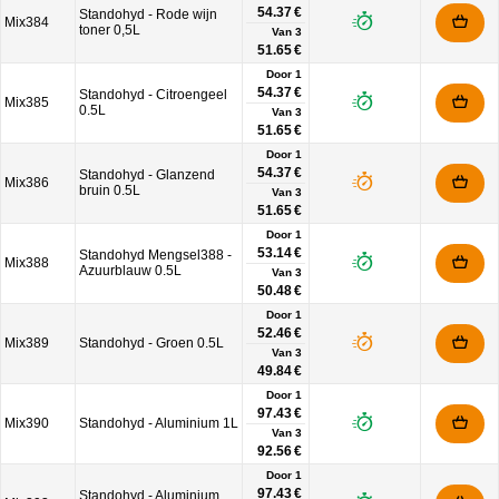
54.37 €
Standohyd - Rode wijn
Mix384
toner 0,5L
Van
3
51.65 €
Door 1
54.37 €
Standohyd - Citroengeel
Mix385
0.5L
Van
3
51.65 €
Door 1
54.37 €
Standohyd - Glanzend
Mix386
bruin 0.5L
Van
3
51.65 €
Door 1
53.14 €
Standohyd Mengsel388 -
Mix388
Azuurblauw 0.5L
Van
3
50.48 €
Door 1
52.46 €
Mix389
Standohyd - Groen 0.5L
Van
3
49.84 €
Door 1
97.43 €
Mix390
Standohyd - Aluminium 1L
Van
3
92.56 €
Door 1
97.43 €
Standohyd - Aluminium