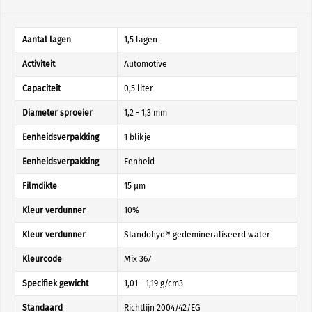
Aantal lagen
1,5 lagen
Activiteit
Automotive
Capaciteit
0,5 liter
Diameter sproeier
1,2 - 1,3 mm
Eenheidsverpakking
1 blikje
Eenheidsverpakking
Eenheid
Filmdikte
15 µm
Kleur verdunner
10%
Kleur verdunner
Standohyd® gedemineraliseerd water
Kleurcode
Mix 367
Specifiek gewicht
1,01 - 1,19 g/cm3
Standaard
Richtlijn 2004/42/EG