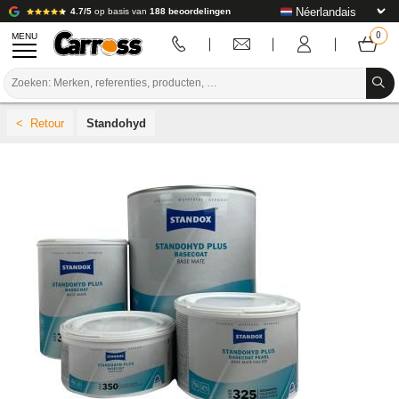
4.7/5
op basis van
188 beoordelingen
MENU
PROMOTIES
Standohyd
KLEURCODE
MERKEN
VOORBEREIDING / VERVEN / AFWERKING
VERBRUIKSARTIKELEN VOOR CARROSSERIE
GEREEDSCHAP VOOR CARROSSERIE
UITRUSTING VOOR CARROSSERIE
LABORATORIUMINSTALLATIE
HANDLEIDING & ADVIES