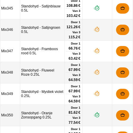
Door 1
108.86 €
Standohyd - Satijnblauw
Mix345
0.5L
Van
3
103.42 €
Door 1
121.26 €
Standohyd - Satijngroen
Mix346
0.5L
Van
3
115.2 €
Door 1
66.76 €
Standohyd - Framboos
Mix347
rood 0.5L
Van
3
63.42 €
Door 1
67.99 €
Standohyd - Fluweel
Mix348
Roze 0.25L
Van
3
64.59 €
Door 1
67.99 €
Standohyd - Mystiek violet
Mix349
0.25L
Van
3
64.59 €
Door 1
81.62 €
Standohyd - Oranje
Mix350
Zonsopgang 0.25L
Van
3
77.54 €
Door 1