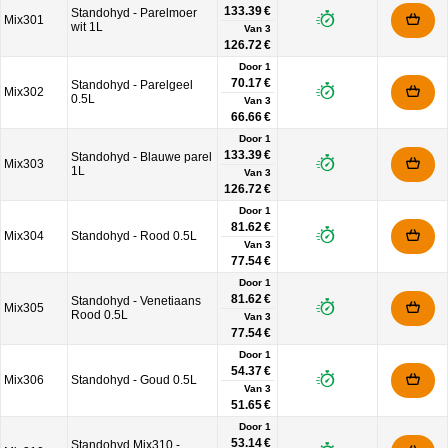
133.39 €
Standohyd - Parelmoer
Mix301
wit 1L
Van
3
126.72 €
Door 1
70.17 €
Standohyd - Parelgeel
Mix302
0.5L
Van
3
66.66 €
Door 1
133.39 €
Standohyd - Blauwe parel
Mix303
1L
Van
3
126.72 €
Door 1
81.62 €
Mix304
Standohyd - Rood 0.5L
Van
3
77.54 €
Door 1
81.62 €
Standohyd - Venetiaans
Mix305
Rood 0.5L
Van
3
77.54 €
Door 1
54.37 €
Mix306
Standohyd - Goud 0.5L
Van
3
51.65 €
Door 1
53.14 €
Standohyd Mix310 -