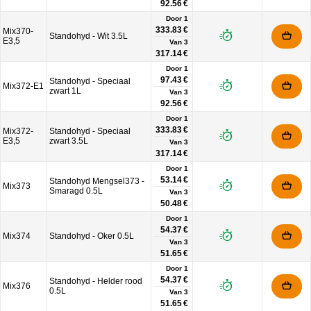
92.56 €
Door 1
333.83 €
Mix370-
Standohyd - Wit 3.5L
E3,5
Van
3
317.14 €
Door 1
97.43 €
Standohyd - Speciaal
Mix372-E1
zwart 1L
Van
3
92.56 €
Door 1
333.83 €
Mix372-
Standohyd - Speciaal
E3,5
zwart 3.5L
Van
3
317.14 €
Door 1
53.14 €
Standohyd Mengsel373 -
Mix373
Smaragd 0.5L
Van
3
50.48 €
Door 1
54.37 €
Mix374
Standohyd - Oker 0.5L
Van
3
51.65 €
Door 1
54.37 €
Standohyd - Helder rood
Mix376
0.5L
Van
3
51.65 €