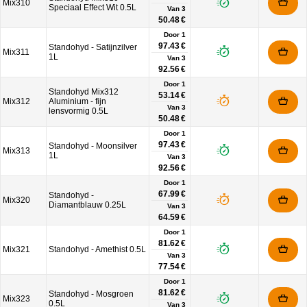
Mix310
Speciaal Effect Wit 0.5L
Van
3
50.48 €
Door 1
97.43 €
Standohyd - Satijnzilver
Mix311
1L
Van
3
92.56 €
Door 1
Standohyd Mix312
53.14 €
Mix312
Aluminium - fijn
Van
3
lensvormig 0.5L
50.48 €
Door 1
97.43 €
Standohyd - Moonsilver
Mix313
1L
Van
3
92.56 €
Door 1
67.99 €
Standohyd -
Mix320
Diamantblauw 0.25L
Van
3
64.59 €
Door 1
81.62 €
Mix321
Standohyd - Amethist 0.5L
Van
3
77.54 €
Door 1
81.62 €
Standohyd - Mosgroen
Mix323
0.5L
Van
3