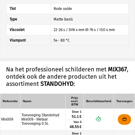
Tint
Rode oxide
Type
Matte basis
Viscosiet
22-26 s / DIN 4 mm 61-76 s / ISO 4 mm
Vlampunt
54 - 80 °C
Na het professioneel schilderen met
MIX367
,
ontdek ook de andere producten uit het
assortiment
STANDOHYD
:
Prijs
Referentie
Naam
excl.
Beschikbaarheid
Toevoegen
BTW
Door 1
Toevoeging Standohyd
51.1 €
Mix009
Mix009 - Metaal
Van
3
Toevoeging 0.5L
48.55 €
Door 1