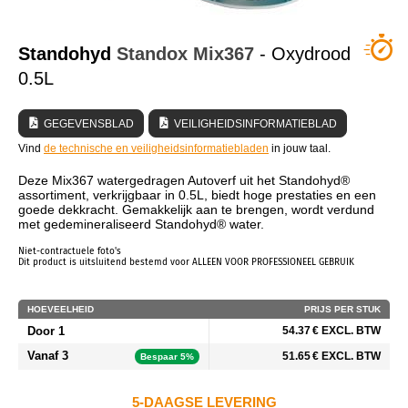
WIE ZIJN WIJ?
Standohyd
Standox
Mix367
- Oxydrood
0.5L
GEGEVENSBLAD
VEILIGHEIDSINFORMATIEBLAD
Vind
de technische en veiligheidsinformatiebladen
in jouw taal.
Deze Mix367 watergedragen Autoverf uit het Standohyd®
assortiment, verkrijgbaar in 0.5L, biedt hoge prestaties en een
goede dekkracht. Gemakkelijk aan te brengen, wordt verdund
met gedemineraliseerd Standohyd® water.
Niet-contractuele foto's
Dit product is uitsluitend bestemd voor ALLEEN VOOR PROFESSIONEEL GEBRUIK
HOEVEELHEID
PRIJS PER STUK
Door 1
54.37 € EXCL. BTW
Vanaf 3
51.65 € EXCL. BTW
Bespaar 5%
5-DAAGSE LEVERING