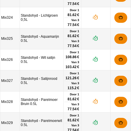
77.54 €
Door 1
81.62 €
Standohyd - Lichtgroen
Mix324
0,5L
Van
3
77.54 €
Door 1
81.62 €
Standohyd - Aquamarijn
Mix325
0.5L
Van
3
77.54 €
Door 1
108.86 €
Standohyd - Wit satijn
Mix326
0.5L
Van
3
103.42 €
Door 1
121.26 €
Standohyd - Satijnrood
Mix327
0.5L
Van
3
115.2 €
Door 1
81.62 €
Standohyd - Parelmoer
Mix328
Bruin 0.5L
Van
3
77.54 €
Door 1
81.62 €
Standohyd - Parelmoerwit
Mix329
0.5L
Van
3
77.54 €