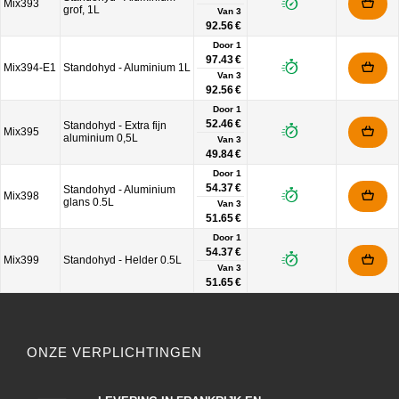
Mix393
grof, 1L
Van
3
92.56 €
Door 1
97.43 €
Mix394-E1
Standohyd - Aluminium 1L
Van
3
92.56 €
Door 1
52.46 €
Standohyd - Extra fijn
Mix395
aluminium 0,5L
Van
3
49.84 €
Door 1
54.37 €
Standohyd - Aluminium
Mix398
glans 0.5L
Van
3
51.65 €
Door 1
54.37 €
Mix399
Standohyd - Helder 0.5L
Van
3
51.65 €
ONZE VERPLICHTINGEN