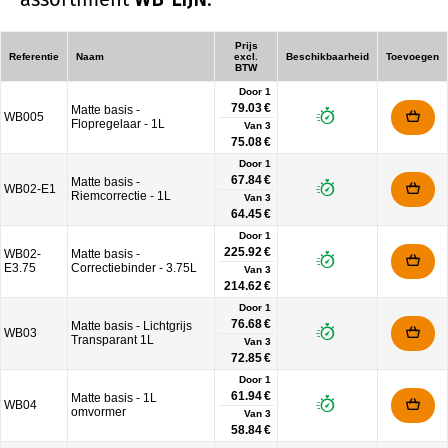
Prijs
Referentie
Naam
excl.
Beschikbaarheid
Toevoegen
BTW
Door 1
79.03 €
Matte basis -
WB005
Flopregelaar - 1L
Van
3
75.08 €
Door 1
67.84 €
Matte basis -
WB02-E1
Riemcorrectie - 1L
Van
3
64.45 €
Door 1
225.92 €
WB02-
Matte basis -
E3.75
Correctiebinder - 3.75L
Van
3
214.62 €
Door 1
76.68 €
Matte basis - Lichtgrijs
WB03
Transparant 1L
Van
3
72.85 €
Door 1
61.94 €
Matte basis - 1L
WB04
omvormer
Van
3
58.84 €