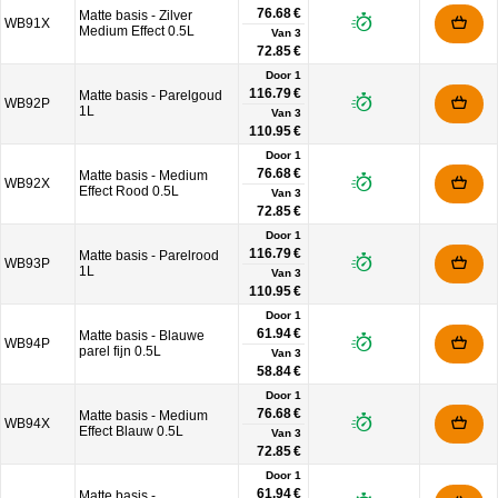
76.68 €
Matte basis - Zilver
WB91X
Medium Effect 0.5L
Van
3
72.85 €
Door 1
116.79 €
Matte basis - Parelgoud
WB92P
1L
Van
3
110.95 €
Door 1
76.68 €
Matte basis - Medium
WB92X
Effect Rood 0.5L
Van
3
72.85 €
Door 1
116.79 €
Matte basis - Parelrood
WB93P
1L
Van
3
110.95 €
Door 1
61.94 €
Matte basis - Blauwe
WB94P
parel fijn 0.5L
Van
3
58.84 €
Door 1
76.68 €
Matte basis - Medium
WB94X
Effect Blauw 0.5L
Van
3
72.85 €
Door 1
61.94 €
Matte basis -