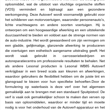
oplosmiddel, wat de uitstoot van vluchtige organische stoffen
(VOS) vermindert en bijdraagt aan een gezondere
werkomgeving. Deze Autoverf wordt voornamelijk gebruikt voor
het schilderen van motorvoertuigen, waaronder personenauto's,
lichte vrachtwagens en andere soorten voertuigen. Hij is
ontworpen om een hoogwaardige afwerking en een uitstekende
duurzaamheid te bieden en voldoet aan de strenge normen van
de auto-industrie. Het wordt gewaardeerd om zijn vermogen om
een gladde, gelijkmatige, glanzende afwerking te produceren
die voertuigen een esthetisch aangename uitstraling geeft. Het
wordt vaak gebruikt in carrosseriebedrijven en
autoreparatiecentra om professionele resultaten te behalen. Net
als andere Lesonal producten is Lesonal WB85 Autoverf
verkrijgbaar in een breed scala aan kleuren en afwerkingen,
waardoor gebruikers de flexibiliteit hebben om de juiste tint en
glansgraad te kiezen voor hun specifieke behoeften.Door de
formulering op waterbasis is deze verf over het algemeen
gemakkelijk aan te brengen met een standaard Spuitpistool. De
verf is vaak ook gemakkelijker schoon te maken dan verven op
basis van oplosmiddelen, waardoor er minder tijd en moeite
nodig is voor het onderhoud van de Autoverf-apparatuur en het