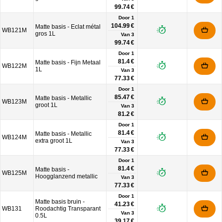
99.74 €
Door 1
104.99 €
Matte basis - Eclat métal
WB121M
gros 1L
Van
3
99.74 €
Door 1
81.4 €
Matte basis - Fijn Metaal
WB122M
1L
Van
3
77.33 €
Door 1
85.47 €
Matte basis - Metallic
WB123M
groot 1L
Van
3
81.2 €
Door 1
81.4 €
Matte basis - Metallic
WB124M
extra groot 1L
Van
3
77.33 €
Door 1
81.4 €
Matte basis -
WB125M
Hoogglanzend metallic
Van
3
77.33 €
Door 1
Matte basis bruin -
41.23 €
WB131
Roodachtig Transparant
Van
3
0.5L
39.17 €