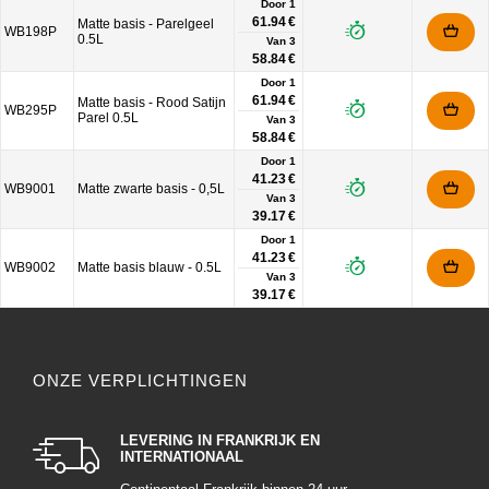
Door 1
61.94 €
Matte basis - Parelgeel
WB198P
0.5L
Van
3
58.84 €
Door 1
61.94 €
Matte basis - Rood Satijn
WB295P
Parel 0.5L
Van
3
58.84 €
Door 1
41.23 €
WB9001
Matte zwarte basis - 0,5L
Van
3
39.17 €
Door 1
41.23 €
WB9002
Matte basis blauw - 0.5L
Van
3
39.17 €
ONZE VERPLICHTINGEN
LEVERING IN FRANKRIJK EN
INTERNATIONAAL