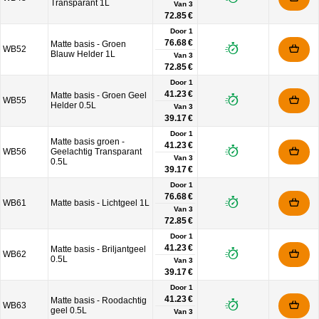
Transparant 1L
Van
3
72.85 €
Door 1
76.68 €
Matte basis - Groen
WB52
Blauw Helder 1L
Van
3
72.85 €
Door 1
41.23 €
Matte basis - Groen Geel
WB55
Helder 0.5L
Van
3
39.17 €
Door 1
Matte basis groen -
41.23 €
WB56
Geelachtig Transparant
Van
3
0.5L
39.17 €
Door 1
76.68 €
WB61
Matte basis - Lichtgeel 1L
Van
3
72.85 €
Door 1
41.23 €
Matte basis - Briljantgeel
WB62
0.5L
Van
3
39.17 €
Door 1
41.23 €
Matte basis - Roodachtig
WB63
geel 0.5L
Van
3