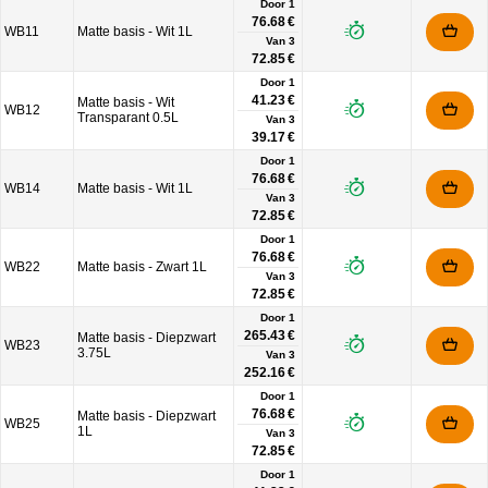
Door 1
76.68 €
WB11
Matte basis - Wit 1L
Van
3
72.85 €
Door 1
41.23 €
Matte basis - Wit
WB12
Transparant 0.5L
Van
3
39.17 €
Door 1
76.68 €
WB14
Matte basis - Wit 1L
Van
3
72.85 €
Door 1
76.68 €
WB22
Matte basis - Zwart 1L
Van
3
72.85 €
Door 1
265.43 €
Matte basis - Diepzwart
WB23
3.75L
Van
3
252.16 €
Door 1
76.68 €
Matte basis - Diepzwart
WB25
1L
Van
3
72.85 €
Door 1