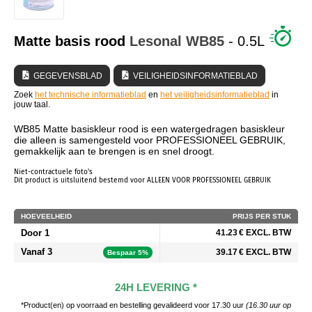
WIE ZIJN WIJ?
Matte basis rood
Lesonal
WB85
- 0.5L
GEGEVENSBLAD
VEILIGHEIDSINFORMATIEBLAD
Zoek
het technische informatieblad
en
het veiligheidsinformatieblad
in
jouw taal.
WB85 Matte basiskleur rood is een watergedragen basiskleur
die alleen is samengesteld voor PROFESSIONEEL GEBRUIK,
gemakkelijk aan te brengen is en snel droogt.
Niet-contractuele foto's
Dit product is uitsluitend bestemd voor ALLEEN VOOR PROFESSIONEEL GEBRUIK
HOEVEELHEID
PRIJS PER STUK
Door 1
41.23 € EXCL. BTW
Vanaf 3
39.17 € EXCL. BTW
Bespaar 5%
24H LEVERING *
*Product(en) op voorraad en bestelling gevalideerd voor 17.30 uur
(16.30 uur op