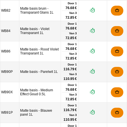
Door 1
76.68 €
Matte basis bruin -
WB82
Transparant Glans 1L
Van
3
72.85 €
Door 1
76.68 €
Matte basis - Violet
WB84
Transparant 1L
Van
3
72.85 €
Door 1
76.68 €
Matte basis - Rood Violet
WB86
Transparant 1L
Van
3
72.85 €
Door 1
116.79 €
WB90P
Matte basis - Parelwit 1L
Van
3
110.95 €
Door 1
76.68 €
Matte basis - Medium
WB90X
Effect Goud 0.5L
Van
3
72.85 €
Door 1
116.79 €
Matte basis - Blauwe
WB91P
parel 1L
Van
3
110.95 €
Door 1