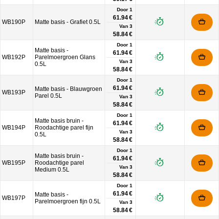
Door 1
61.94 €
WB190P
Matte basis - Grafiet 0.5L
Van
3
58.84 €
Door 1
Matte basis -
61.94 €
WB192P
Parelmoergroen Glans
Van
3
0.5L
58.84 €
Door 1
61.94 €
Matte basis - Blauwgroen
WB193P
Parel 0.5L
Van
3
58.84 €
Door 1
Matte basis bruin -
61.94 €
WB194P
Roodachtige parel fijn
Van
3
0.5L
58.84 €
Door 1
Matte basis bruin -
61.94 €
WB195P
Roodachtige parel
Van
3
Medium 0.5L
58.84 €
Door 1
61.94 €
Matte basis -
WB197P
Parelmoergroen fijn 0.5L
Van
3
58.84 €