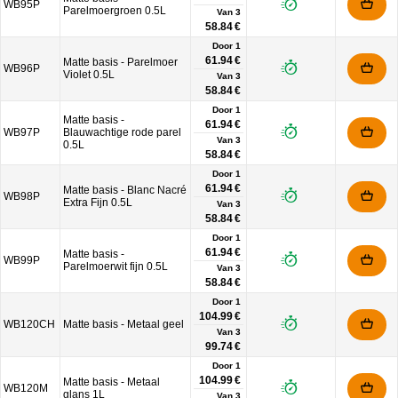
WB95P
Parelmoergroen 0.5L
Van
3
58.84 €
Door 1
61.94 €
Matte basis - Parelmoer
WB96P
Violet 0.5L
Van
3
58.84 €
Door 1
Matte basis -
61.94 €
WB97P
Blauwachtige rode parel
Van
3
0.5L
58.84 €
Door 1
61.94 €
Matte basis - Blanc Nacré
WB98P
Extra Fijn 0.5L
Van
3
58.84 €
Door 1
61.94 €
Matte basis -
WB99P
Parelmoerwit fijn 0.5L
Van
3
58.84 €
Door 1
104.99 €
WB120CH
Matte basis - Metaal geel
Van
3
99.74 €
Door 1
104.99 €
Matte basis - Metaal
WB120M
glans 1L
Van
3