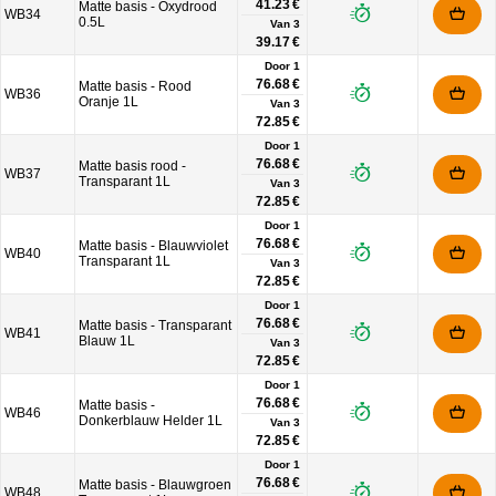
41.23 €
Matte basis - Oxydrood
WB34
0.5L
Van
3
39.17 €
Door 1
76.68 €
Matte basis - Rood
WB36
Oranje 1L
Van
3
72.85 €
Door 1
76.68 €
Matte basis rood -
WB37
Transparant 1L
Van
3
72.85 €
Door 1
76.68 €
Matte basis - Blauwviolet
WB40
Transparant 1L
Van
3
72.85 €
Door 1
76.68 €
Matte basis - Transparant
WB41
Blauw 1L
Van
3
72.85 €
Door 1
76.68 €
Matte basis -
WB46
Donkerblauw Helder 1L
Van
3
72.85 €
Door 1
76.68 €
Matte basis - Blauwgroen
WB48