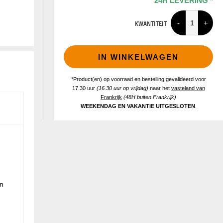
24H LEVERING *
KWANTITEIT
IN WINKELWAGEN
*Product(en) op voorraad en bestelling gevalideerd voor
17.30 uur
(16.30 uur op vrijdag)
naar het
vasteland van
Frankrijk
(48H buiten Frankrijk)
WEEKENDAG EN VAKANTIE UITGESLOTEN
.
en