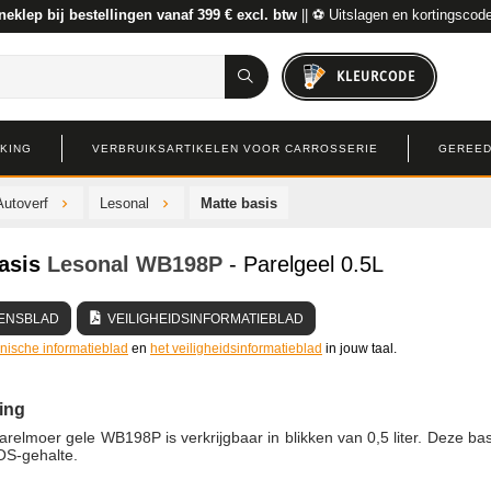
neklep bij bestellingen vanaf 399 € excl. btw
|| ⚽ Uitslagen en kortingscod
KLEURCODE
RKING
VERBRUIKSARTIKELEN VOOR CARROSSERIE
GEREED
Autoverf
Lesonal
Matte basis
asis
Lesonal
WB198P
- Parelgeel 0.5L
ENSBLAD
VEILIGHEIDSINFORMATIEBLAD
hnische informatieblad
en
het veiligheidsinformatieblad
in jouw taal.
ing
arelmoer gele WB198P is verkrijgbaar in blikken van 0,5 liter. Deze bas
OS-gehalte.