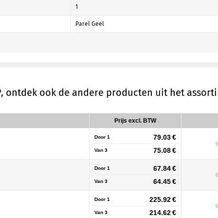
1
Parel Geel
P
, ontdek ook de andere producten uit het assor
Prijs excl. BTW
79.03 €
Door 1
75.08 €
Van
3
67.84 €
Door 1
64.45 €
Van
3
225.92 €
Door 1
214.62 €
Van
3