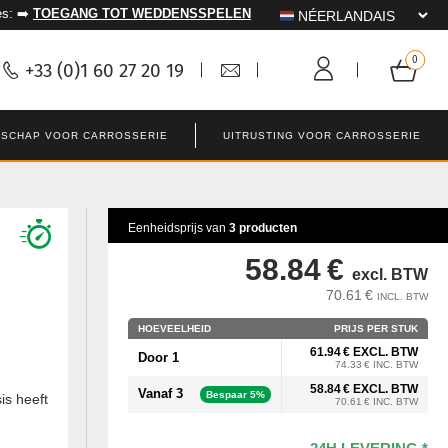
es: ➡️
TOEGANG TOT WEDDENSSPELEN
+33 (0)1 60 27 20 19
SCHAP VOOR CARROSSERIE
UITRUSTING VOOR CARROSSERIE
Eenheidsprijs van
3 producten
58.84 €
excl. BTW
70.61 €
INCL. BTW
HOEVEELHEID
PRIJS PER STUK
61.94 € EXCL. BTW
Door 1
74.33 € INC. BTW
58.84 € EXCL. BTW
Vanaf 3
Bespaar 5%
is heeft
70.61 € INC. BTW