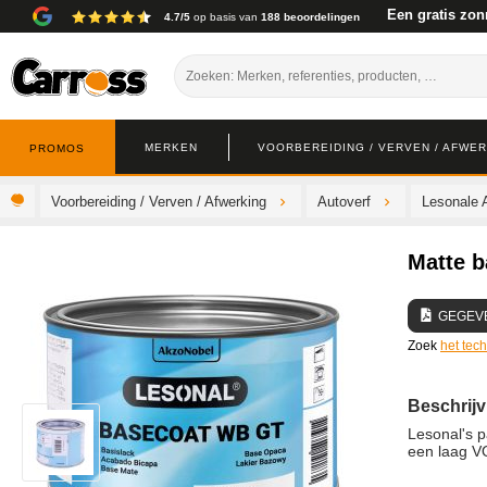
Een gratis zon
4.7/5
op basis van
188 beoordelingen
MERKEN
VOORBEREIDING / VERVEN / AFWE
PROMOS
Voorbereiding / Verven / Afwerking
Autoverf
Lesonale 
Matte b
GEGEV
Zoek
het tec
Beschrijv
Lesonal's p
een laag V