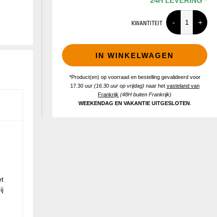
24H LEVERING *
KWANTITEIT
IN WINKELWAGEN
*Product(en) op voorraad en bestelling gevalideerd voor
17.30 uur
(16.30 uur op vrijdag)
naar het
vasteland van
Frankrijk
(48H buiten Frankrijk)
WEEKENDAG EN VAKANTIE UITGESLOTEN
.
et
ij