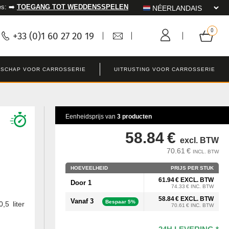
es: ➡️
TOEGANG TOT WEDDENSSPELEN
+33 (0)1 60 27 20 19
SCHAP VOOR CARROSSERIE
UITRUSTING VOOR CARROSSERIE
Eenheidsprijs van
3 producten
58.84 €
excl. BTW
70.61 €
INCL. BTW
HOEVEELHEID
PRIJS PER STUK
61.94 € EXCL. BTW
Door 1
74.33 € INC. BTW
58.84 € EXCL. BTW
Vanaf 3
Bespaar 5%
,5 liter
70.61 € INC. BTW