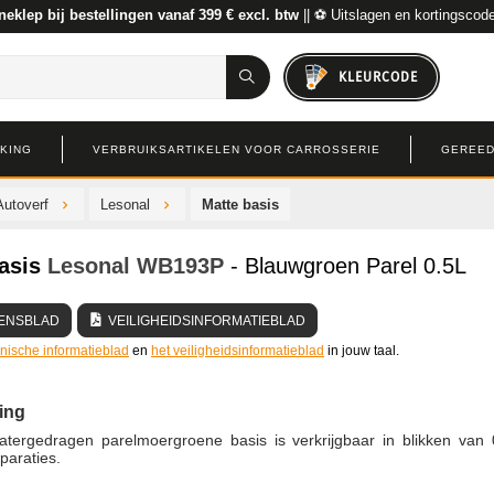
neklep bij bestellingen vanaf 399 € excl. btw
|| ⚽ Uitslagen en kortingscod
KLEURCODE
RKING
VERBRUIKSARTIKELEN VOOR CARROSSERIE
GEREED
Autoverf
Lesonal
Matte basis
asis
Lesonal
WB193P
- Blauwgroen Parel 0.5L
ENSBLAD
VEILIGHEIDSINFORMATIEBLAD
hnische informatieblad
en
het veiligheidsinformatieblad
in jouw taal.
ing
ergedragen parelmoergroene basis is verkrijgbaar in blikken van 0
paraties.