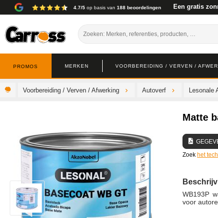
Een gratis zon
4.7/5
op basis van
188 beoordelingen
MERKEN
VOORBEREIDING / VERVEN / AFWE
PROMOS
Voorbereiding / Verven / Afwerking
Autoverf
Lesonale 
Matte b
GEGEV
Zoek
het tec
Beschrijv
WB193P wat
voor autore