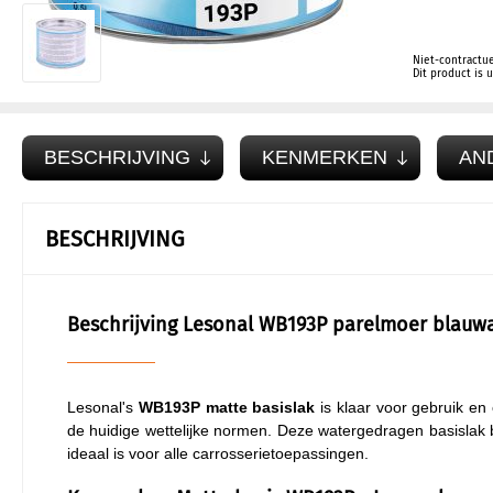
Niet-contractue
Dit product is
BESCHRIJVING
KENMERKEN
AN
BESCHRIJVING
Beschrijving Lesonal WB193P parelmoer blauwa
Lesonal's
WB193P matte basislak
is klaar voor gebruik en
de huidige wettelijke normen. Deze watergedragen basislak b
ideaal is voor alle carrosserietoepassingen.