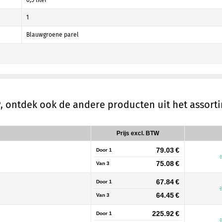
0,5 liter
1
Blauwgroene parel
P
, ontdek ook de andere producten uit het assor
Prijs excl. BTW
79.03 €
Door 1
75.08 €
Van
3
67.84 €
Door 1
64.45 €
Van
3
225.92 €
Door 1