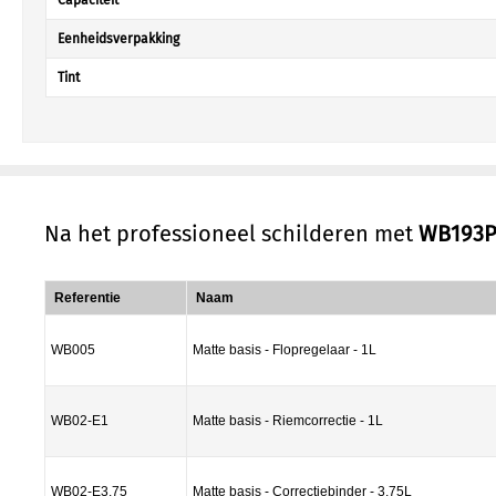
Capaciteit
Eenheidsverpakking
Tint
Na het professioneel schilderen met
WB193
Referentie
Naam
WB005
Matte basis - Flopregelaar - 1L
WB02-E1
Matte basis - Riemcorrectie - 1L
WB02-E3.75
Matte basis - Correctiebinder - 3.75L