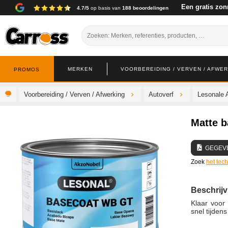
Een gratis zon
4.7/5
op basis van
188 beoordelingen
MERKEN
VOORBEREIDING / VERVEN / AFWE
PROMOS
Voorbereiding / Verven / Afwerking
Autoverf
Lesonale 
Matte b
GEGEV
Zoek
het tec
Beschrijv
Klaar voor 
snel tijdens