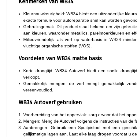
Kenmerken van WB34
Kleurnauwkeurigheid: WB34 biedt een uitzonderlijke kleur
exacte formule voor autoreparatie snel kan worden gevon
Gebruiksgemak: Dit product staat bekend om zijn gebruiks
aan kleuren, waaronder metallics, parelmoerkleuren en eff
Milieuvriendelijk: als verf op waterbasis is WB34 minde
vluchtige organische stoffen (VOS).
Voordelen van WB34 matte basis
Korte droogtijd: WB34 Autoverf biedt een snelle droogtij
verloopt.
Gemakkelijk mengen: de verf mengt gemakkelijk zonde
vereenvoudigd.
WB34 Autoverf gebruiken
Voorbereiding van het oppervlak: zorg ervoor dat het opper
Mengen: Meng de Autoverf volgens de instructies van de fab
Aanbrengen: Gebruik een Spuitpistool met een geschik
gelijkmatige lagen aan. Laat elke laag drogen voordat u d