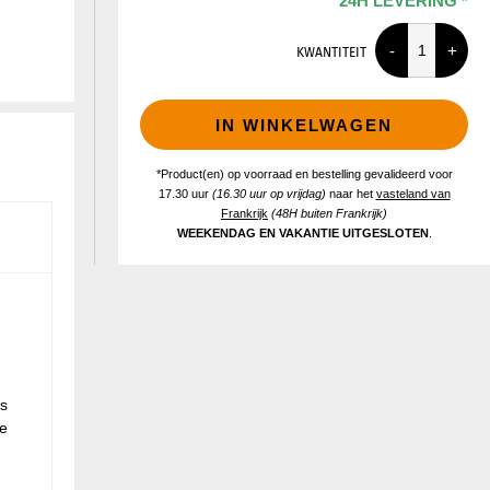
24H LEVERING *
KWANTITEIT
IN WINKELWAGEN
*Product(en) op voorraad en bestelling gevalideerd voor
17.30 uur
(16.30 uur op vrijdag)
naar het
vasteland van
Frankrijk
(48H buiten Frankrijk)
WEEKENDAG EN VAKANTIE UITGESLOTEN
.
s
e