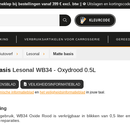
neklep bij bestellingen vanaf 399 € excl. btw
|| ⚽ Uitslagen en kortingscod
KLEURCODE
RKING
VERBRUIKSARTIKELEN VOOR CARROSSERIE
GEREED
Autoverf
Lesonal
Matte basis
asis
Lesonal
WB34
- Oxydrood 0.5L
ENSBLAD
VEILIGHEIDSINFORMATIEBLAD
hnische informatieblad
en
het veiligheidsinformatieblad
in jouw taal.
ing
gebruik, WB34 Oxide Rood is verkrijgbaar in blikken van 0,5 liter e
 reparaties.