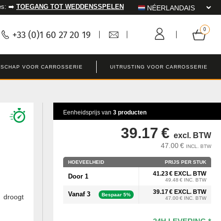
es: ➡️
TOEGANG TOT WEDDENSSPELEN
+33 (0)1 60 27 20 19
SCHAP VOOR CARROSSERIE
UITRUSTING VOOR CARROSSERIE
Eenheidsprijs van
3 producten
39.17 €
excl. BTW
47.00 €
INCL. BTW
HOEVEELHEID
PRIJS PER STUK
41.23 € EXCL. BTW
Door 1
49.48 € INC. BTW
39.17 € EXCL. BTW
Vanaf 3
Bespaar 5%
n droogt
47.00 € INC. BTW