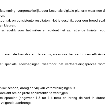
afstemming, vergemakkelijkt door Lesonals digitale platform waarmee 
den.
gemak en consistente resultaten. Het is geschikt voor een breed sca
en kleuren.
r schadelijk voor het milieu en voldoet het aan strenge limieten vo
d tussen de basislak en de vernis, waardoor het verfproces efficiënt
r speciale Toevoegingen, waardoor het verfbereidingsproces word
vlak schoon, droog en vrij van verontreinigingen is.
rikant om de juiste consistentie te verkrijgen.
te sproeier (ongeveer 1,3 tot 1,4 mm) en breng de verf in dunne
e volgende aanbrengt.