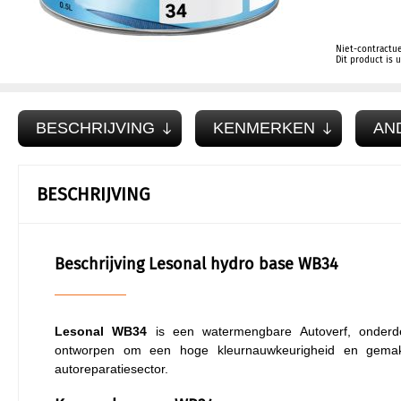
Niet-contractue
Dit product is
BESCHRIJVING
KENMERKEN
AN
BESCHRIJVING
Beschrijving Lesonal hydro base WB34
Lesonal WB34
is een watermengbare Autoverf, onderde
ontworpen om een hoge kleurnauwkeurigheid en gemakke
autoreparatiesector.