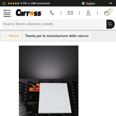
4.7/5
su
188 recensioni
MENU
PROMOZIONI
Tavola per la miscelazione dello stucco
CODICE COLORE
MARCHE
PREPARAZIONE / VERNICIATURA / RIFINITURA
MATERIALI DI CONSUMO PER LA CARROZZERIA
STRUMENTI PER LA CARROZZERIA
ATTREZZATURE PER CARROZZERIA
INSTALLAZIONE IN LABORATORIO
TUTORIAL E CONSIGLI