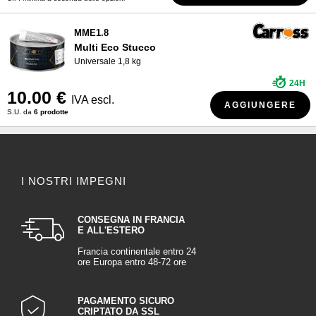
MME1.8
Multi Eco Stucco
Universale 1,8 kg
24H
10.00 €
IVA escl.
AGGIUNGERE
S.U. da
6 prodotte
I NOSTRI IMPEGNI
CONSEGNA IN FRANCIA
E ALL'ESTERO
Francia continentale entro 24
ore Europa entro 48-72 ore
PAGAMENTO SICURO
CRIPTATO DA SSL