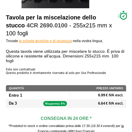
CHI SIAMO?
Tavola per la miscelazione dello
stucco
4CR
2690.0100
- 255x215 mm x
100 fogli
Trovate
le schede tecniche e di sicurezza
nella vostra lingua.
Questa tavola viene utilizzata per miscelare lo stucco. È priva di
silicone e resistente all'acqua. Dimensioni 255x215 mm. 100
fogli
Foto non contrattuali
Questo prodotto è strettamente riservato al solo per Uso Professionale
QUANTITÀ
PREZZO UNITARIO
Entro 1
6.99 € IVA escl.
Da 3
6.64 € IVA escl.
Risparmia 5%
CONSEGNA IN 24 ORE *
*Prodotto/i in stock e ordine convalidato prima delle 17.30
(16.30 il venerdì)
per
la
Francia continentale
(48H fuori Francia)