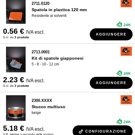
2711.0120
Spatola in plastica 120 mm
Resistente ai solventi
24H
0.56 €
IVA escl.
AGGIUNGERE
S.U. da
3 prodotte
2713.0001
Kit di spatole giapponesi
5 - 8 - 10 - 12 cm
24H
2.23 €
IVA escl.
AGGIUNGERE
S.U. da
3 prodotte
2300.XXXX
Stucco multiuso
beige
24H
5.18 €
IVA escl.
CONFIGURAZIONE
U.P. minima a seconda delle opzioni