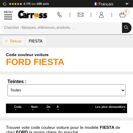
4.7/5
sur
188 avis
MENU
PROMOTIONS
FIESTA
CODE COULEUR
Code couleur voiture
MARQUES
FORD FIESTA
PREPARATION / PEINTURE / FINITION
CONSOMMABLE CARROSSERIE
Teintes :
OUTILLAGE CARROSSERIE
ÉQUIPEMENT ATELIER CARROSSERIE
Code
Nom
De
À
Les plus demandées
INSTALLATION LABO
Trouver vote code couleur voiture pour le modèle
FIESTA
de
TUTORIEL & CONSEILS
chez
FORD
la moins chère du marché.