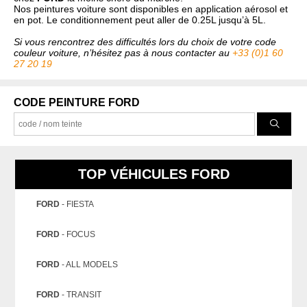
Nos peintures voiture sont disponibles en application aérosol et
en pot. Le conditionnement peut aller de 0.25L jusqu’à 5L.
QUI SOMMES NOUS ?
Si vous rencontrez des difficultés lors du choix de votre code
couleur voiture, n’hésitez pas à nous contacter au
+33 (0)1 60
27 20 19
CODE PEINTURE FORD
TOP VÉHICULES FORD
FORD
- FIESTA
FORD
- FOCUS
FORD
- ALL MODELS
FORD
- TRANSIT