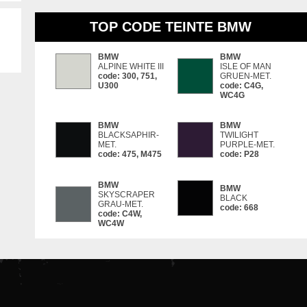
TOP CODE TEINTE BMW
BMW
BMW
ALPINE WHITE III
ISLE OF MAN
code: 300, 751,
GRUEN-MET.
U300
code: C4G,
WC4G
BMW
BMW
BLACKSAPHIR-
TWILIGHT
MET.
PURPLE-MET.
code: 475, M475
code: P28
BMW
BMW
SKYSCRAPER
BLACK
GRAU-MET.
code: 668
code: C4W,
WC4W