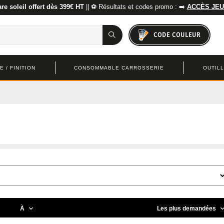
re soleil offert dès 399€ HT
|| ⚽ Résultats et codes promo : ➡️
ACCÈS JEU
CODE COULEUR
 / FINITION
CONSOMMABLE CARROSSERIE
OUTIL
À
Les plus demandées