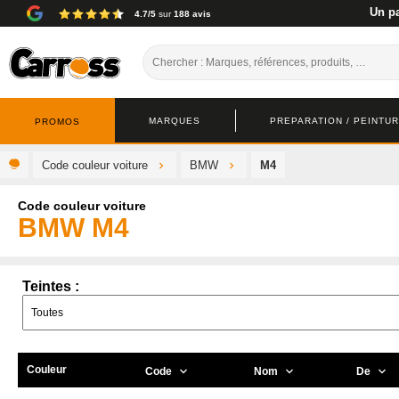
Un pa
4.7/5
sur
188 avis
MARQUES
PREPARATION / PEINTURE
PROMOS
Code couleur voiture
BMW
M4
Code couleur voiture
BMW M4
Teintes :
Couleur
Code
Nom
De