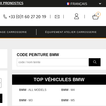
X PRONOSTICS
+33 (0)1 60 27 20 19
LAGE CARROSSERIE
ÉQUIPEMENT ATELIER CARROSSERIE
CODE PEINTURE BMW
TOP VÉHICULES BMW
BMW
- ALL MODELS
BMW
- M4
BMW
- M3
BMW
- M5