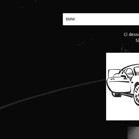
Ci dess
S