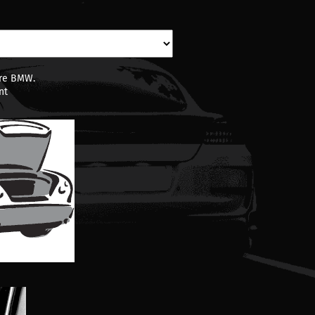
ure BMW.
nt