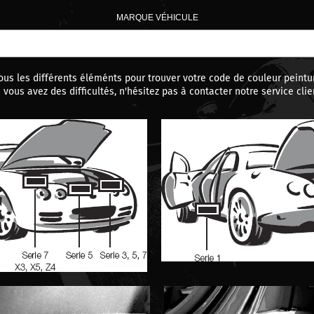
MARQUE VÉHICULE
ous les différents éléménts pour trouver votre code de couleur peint
i vous avez des difficultés, n'hésitez pas à contacter notre service clie