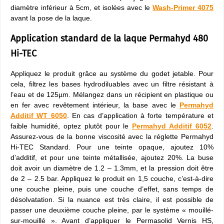
diamètre inférieur à 5cm, et isolées avec le
Wash-Primer 4075
avant la pose de la laque.
Application standard de la laque Permahyd 480
Hi-TEC
Appliquez le produit grâce au système du godet jetable. Pour
cela, filtrez les bases hydrodiluables avec un filtre résistant à
l’eau et de 125µm. Mélangez dans un récipient en plastique ou
en fer avec revêtement intérieur, la base avec le
Permahyd
Additif WT 6050
. En cas d’application à forte température et
faible humidité, optez plutôt pour le
Permahyd Additif 6052
.
Assurez-vous de la bonne viscosité avec la réglette Permahyd
Hi-TEC Standard. Pour une teinte opaque, ajoutez 10%
d’additif, et pour une teinte métallisée, ajoutez 20%. La buse
doit avoir un diamètre de 1.2 – 1.3mm, et la pression doit être
de 2 – 2.5 bar. Appliquez le produit en 1,5 couche, c’est-à-dire
une couche pleine, puis une couche d’effet, sans temps de
désolvatation. Si la nuance est très claire, il est possible de
passer une deuxième couche pleine, par le système « mouillé-
sur-mouillé ». Avant d’appliquer le Permasolid Vernis HS,