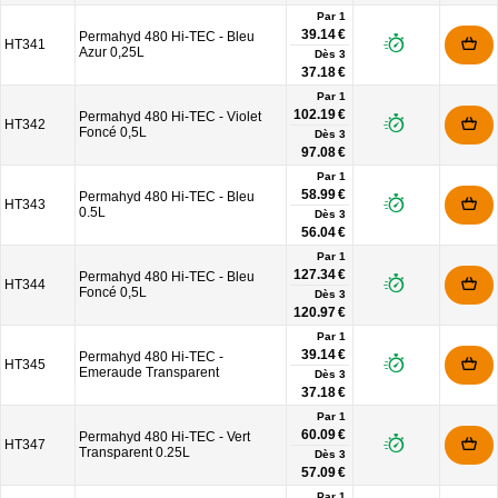
Par 1
39.14 €
Permahyd 480 Hi-TEC - Bleu
HT341
Azur 0,25L
Dès
3
37.18 €
Par 1
102.19 €
Permahyd 480 Hi-TEC - Violet
HT342
Foncé 0,5L
Dès
3
97.08 €
Par 1
58.99 €
Permahyd 480 Hi-TEC - Bleu
HT343
0.5L
Dès
3
56.04 €
Par 1
127.34 €
Permahyd 480 Hi-TEC - Bleu
HT344
Foncé 0,5L
Dès
3
120.97 €
Par 1
39.14 €
Permahyd 480 Hi-TEC -
HT345
Emeraude Transparent
Dès
3
37.18 €
Par 1
60.09 €
Permahyd 480 Hi-TEC - Vert
HT347
Transparent 0.25L
Dès
3
57.09 €
Par 1