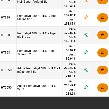
HT388
Noir Super Profond 1L
Dès
3
109.46 €
Par 1
159.86 €
Permahyd 480 Hi-TEC - Argent
HT389
Platine fin 1L
Dès
3
151.87 €
Par 1
170.89 €
Permahyd 480 Hi-TEC - Argent
HT390
platine 1L
Dès
3
162.35 €
Par 1
58.99 €
Permahyd 480 Hi-TEC - Light
HT393
Yellow 0,25L
Dès
3
56.04 €
Par 1
230.42 €
Additif Permahyd 480 Hi-TEC - A
HT1050
mélanger 3.5L
Dès
3
218.9 €
Par 1
230.42 €
Additif Permahyd 480 Hi-TEC -
HT6050
WT 3.5L
Dès
3
218.9 €