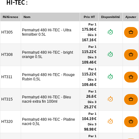
HI-TEC
:
Référence
Nom
Prix HT
Disponibilité
Ajouter
Par 1
175.96 €
Permahyd 480 Hi-TEC - Ultra
HT305
feinsilber 0.5L
Dès
3
167.16 €
Par 1
115.22 €
Permahyd 480 Hi-TEC - bright
HT308
orange 0.5L
Dès
3
109.46 €
Par 1
115.22 €
Permahyd 480 Hi-TEC - Rouge
HT311
Rubin 0,5L
Dès
3
109.46 €
Par 1
26.6 €
Permahyd 480 Hi-TEC - Bleu
HT315
nacré extra fin 100ml
Dès
3
25.27 €
Par 1
104.19 €
Permahyd 480 Hi-TEC - Platine
HT320
nacré 0,5L
Dès
3
98.98 €
Par 1