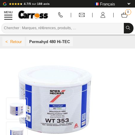
4.7/5
sur
188 avis
MENU
PROMOTIONS
Permahyd 480 Hi-TEC
CODE COULEUR
MARQUES
PREPARATION / PEINTURE / FINITION
CONSOMMABLE CARROSSERIE
OUTILLAGE CARROSSERIE
ÉQUIPEMENT ATELIER CARROSSERIE
INSTALLATION LABO
TUTORIEL & CONSEILS