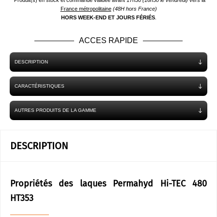
*Produit(s) en stock et commande validée avant 17h30
(16h30 le vendredi)
vers la
France métropolitaine
(48H hors France)
HORS WEEK-END ET JOURS FÉRIÉS
.
ACCES RAPIDE
DESCRIPTION
CARACTÉRISTIQUES
AUTRES PRODUITS DE LA GAMME
DESCRIPTION
Propriétés des laques Permahyd Hi-TEC 480
HT353