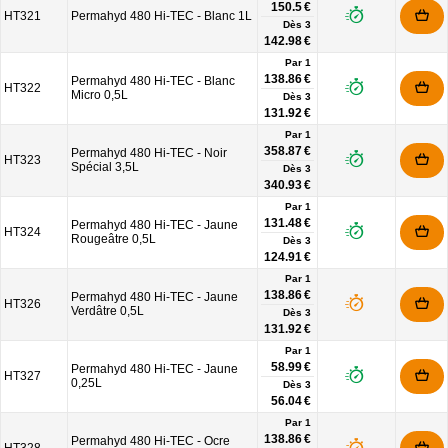
150.5 €
HT321
Permahyd 480 Hi-TEC - Blanc 1L
Dès
3
142.98 €
Par 1
138.86 €
Permahyd 480 Hi-TEC - Blanc
HT322
Micro 0,5L
Dès
3
131.92 €
Par 1
358.87 €
Permahyd 480 Hi-TEC - Noir
HT323
Spécial 3,5L
Dès
3
340.93 €
Par 1
131.48 €
Permahyd 480 Hi-TEC - Jaune
HT324
Rougeâtre 0,5L
Dès
3
124.91 €
Par 1
138.86 €
Permahyd 480 Hi-TEC - Jaune
HT326
Verdâtre 0,5L
Dès
3
131.92 €
Par 1
58.99 €
Permahyd 480 Hi-TEC - Jaune
HT327
0,25L
Dès
3
56.04 €
Par 1
138.86 €
Permahyd 480 Hi-TEC - Ocre