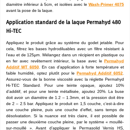
diamètre inférieur à 5cm, et isolées avec le
Wash-Primer 4075
avant la pose de la laque.
Application standard de la laque Permahyd 480
Hi-TEC
Appliquez le produit grâce au système du godet jetable. Pour
cela, filtrez les bases hydrodiluables avec un filtre résistant à
l’eau et de 125µm. Mélangez dans un récipient en plastique ou
en fer avec revêtement intérieur, la base avec le
Permahyd
Additif WT 6050
. En cas d’application à forte température et
faible humidité, optez plutôt pour le
Permahyd Additif 6052
.
Assurez-vous de la bonne viscosité avec la réglette Permahyd
Hi-TEC Standard. Pour une teinte opaque, ajoutez 10%
d’additif, et pour une teinte métallisée, ajoutez 20%. La buse
doit avoir un diamètre de 1.2 – 1.3mm, et la pression doit être
de 2 – 2.5 bar. Appliquez le produit en 1,5 couche, c’est-à-dire
une couche pleine, puis une couche d’effet, sans temps de
désolvatation. Si la nuance est très claire, il est possible de
passer une deuxième couche pleine, par le système « mouillé-
sur-mouillé ». Avant d’appliquer le Permasolid Vernis HS,