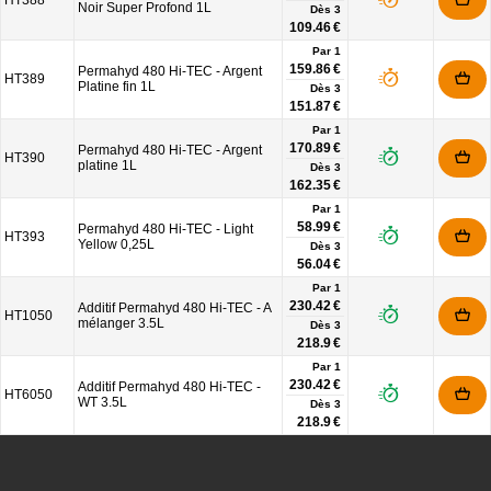
HT388
Noir Super Profond 1L
Dès
3
109.46 €
Par 1
159.86 €
Permahyd 480 Hi-TEC - Argent
HT389
Platine fin 1L
Dès
3
151.87 €
Par 1
170.89 €
Permahyd 480 Hi-TEC - Argent
HT390
platine 1L
Dès
3
162.35 €
Par 1
58.99 €
Permahyd 480 Hi-TEC - Light
HT393
Yellow 0,25L
Dès
3
56.04 €
Par 1
230.42 €
Additif Permahyd 480 Hi-TEC - A
HT1050
mélanger 3.5L
Dès
3
218.9 €
Par 1
230.42 €
Additif Permahyd 480 Hi-TEC -
HT6050
WT 3.5L
Dès
3
218.9 €