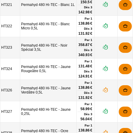
150.5 €
HT321
Permahyd 480 Hi-TEC - Blanc 1L
Dès
3
142.98 €
Par 1
138.86 €
Permahyd 480 Hi-TEC - Blanc
HT322
Micro 0,5L
Dès
3
131.92 €
Par 1
358.87 €
Permahyd 480 Hi-TEC - Noir
HT323
Spécial 3,5L
Dès
3
340.93 €
Par 1
131.48 €
Permahyd 480 Hi-TEC - Jaune
HT324
Rougeâtre 0,5L
Dès
3
124.91 €
Par 1
138.86 €
Permahyd 480 Hi-TEC - Jaune
HT326
Verdâtre 0,5L
Dès
3
131.92 €
Par 1
58.99 €
Permahyd 480 Hi-TEC - Jaune
HT327
0,25L
Dès
3
56.04 €
Par 1
138.86 €
Permahyd 480 Hi-TEC - Ocre