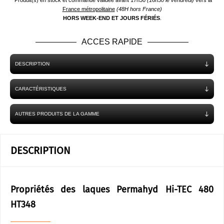
*Produit(s) en stock et commande validée avant 17h30
(16h30 le vendredi)
vers la
France métropolitaine
(48H hors France)
HORS WEEK-END ET JOURS FÉRIÉS
.
ACCES RAPIDE
DESCRIPTION
CARACTÉRISTIQUES
AUTRES PRODUITS DE LA GAMME
DESCRIPTION
Propriétés des laques Permahyd Hi-TEC 480
HT348