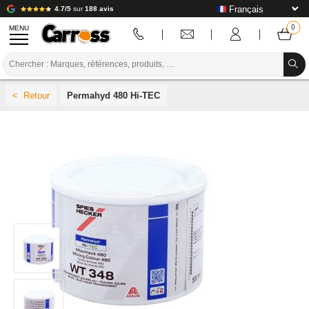
4.7/5
sur
188 avis
MENU
PROMOTIONS
Permahyd 480 Hi-TEC
CODE COULEUR
MARQUES
PREPARATION / PEINTURE / FINITION
CONSOMMABLE CARROSSERIE
OUTILLAGE CARROSSERIE
ÉQUIPEMENT ATELIER CARROSSERIE
INSTALLATION LABO
TUTORIEL & CONSEILS