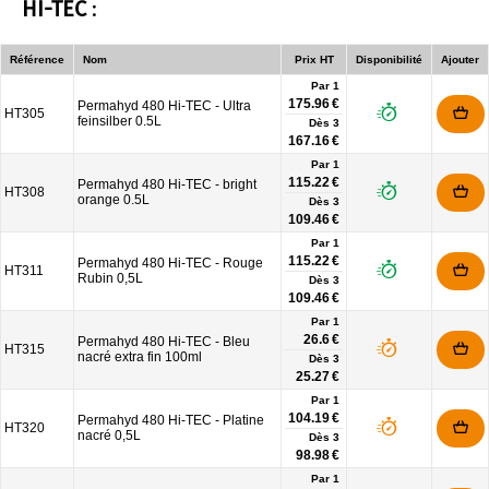
HI-TEC
:
Référence
Nom
Prix HT
Disponibilité
Ajouter
Par 1
175.96 €
Permahyd 480 Hi-TEC - Ultra
HT305
feinsilber 0.5L
Dès
3
167.16 €
Par 1
115.22 €
Permahyd 480 Hi-TEC - bright
HT308
orange 0.5L
Dès
3
109.46 €
Par 1
115.22 €
Permahyd 480 Hi-TEC - Rouge
HT311
Rubin 0,5L
Dès
3
109.46 €
Par 1
26.6 €
Permahyd 480 Hi-TEC - Bleu
HT315
nacré extra fin 100ml
Dès
3
25.27 €
Par 1
104.19 €
Permahyd 480 Hi-TEC - Platine
HT320
nacré 0,5L
Dès
3
98.98 €
Par 1