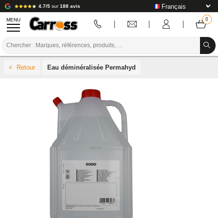
4.7/5
sur
188 avis
MENU
PROMOTIONS
Eau déminéralisée Permahyd
CODE COULEUR
MARQUES
PREPARATION / PEINTURE / FINITION
CONSOMMABLE CARROSSERIE
OUTILLAGE CARROSSERIE
ÉQUIPEMENT ATELIER CARROSSERIE
INSTALLATION LABO
TUTORIEL & CONSEILS