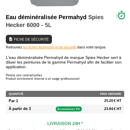
QUI SOMMES NOUS ?
Eau déminéralisée Permahyd
Spies
Hecker
6000
- 5L
FICHE DE SÉCURITÉ
Retrouvez
les fiches technique et de sécurité
dans votre langue.
L'eau déminéralisée Permahyd de marque Spies Hecker sert à
diluer les peintures de la gamme Permahyd afin de faciliter son
application.
Photos non contractuelles
Produit strictement réservé à un usage professionnel
QUANTITÉ
PRIX UNITAIRE
Par 1
25.20 € HT
À partir de 3
23.94 € HT
Économisez 5%
LIVRAISON 24H *