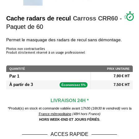
QUI SOMMES NOUS ?
Cache radars de recul
Carross
CRR60
-
Paquet de 60
Permet le masquage des radars de recul sans démontage.
Photos non contractuelles
Produit strictement réservé à un usage professionnel
QUANTITÉ
PRIX UNITAIRE
Par 1
7.90 € HT
À partir de 3
7.50 € HT
Économisez 5%
LIVRAISON 24H *
*Produit(s) en stock et commande validée avant 17h30
(16h30 le vendredi)
vers la
France métropolitaine
(48H hors France)
HORS WEEK-END ET JOURS FÉRIÉS
.
ACCES RAPIDE