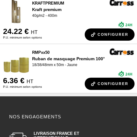
KRAFTPREMIUM
Kraft premium
40g/m2 - 400m
24H
24.22 €
HT
CONFIGURER
P.U. minimum selon options
RMPxx50
Ruban de masquage Premium 100°
18/38/48mm x 50m - Jaune
24H
6.36 €
HT
CONFIGURER
P.U. minimum selon options
NOS ENGAGEMENTS
LIVRAISON FRANCE ET