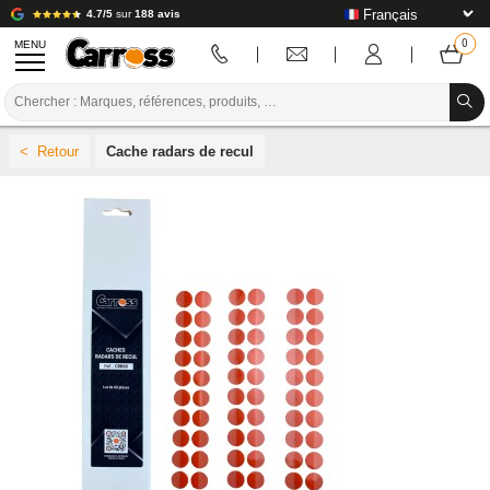
4.7/5
sur
188 avis
MENU
PROMOTIONS
Cache radars de recul
CODE COULEUR
MARQUES
PREPARATION / PEINTURE / FINITION
CONSOMMABLE CARROSSERIE
OUTILLAGE CARROSSERIE
ÉQUIPEMENT ATELIER CARROSSERIE
INSTALLATION LABO
TUTORIEL & CONSEILS