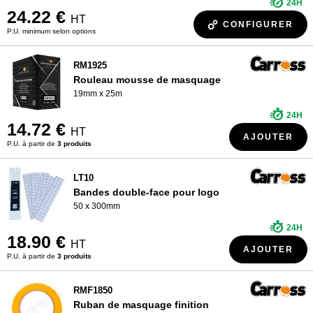
24H
24.22 €
HT
CONFIGURER
P.U. minimum selon options
RM1925
Rouleau mousse de masquage
19mm x 25m
24H
14.72 €
HT
AJOUTER
P.U. à partir de
3 produits
LT10
Bandes double-face pour logo
50 x 300mm
24H
18.90 €
HT
AJOUTER
P.U. à partir de
3 produits
RMF1850
Ruban de masquage finition