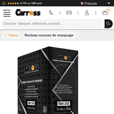
4.7/5
sur
188 avis
MENU
PROMOTIONS
Rouleau mousse de masquage
CODE COULEUR
MARQUES
PREPARATION / PEINTURE / FINITION
CONSOMMABLE CARROSSERIE
OUTILLAGE CARROSSERIE
ÉQUIPEMENT ATELIER CARROSSERIE
INSTALLATION LABO
TUTORIEL & CONSEILS