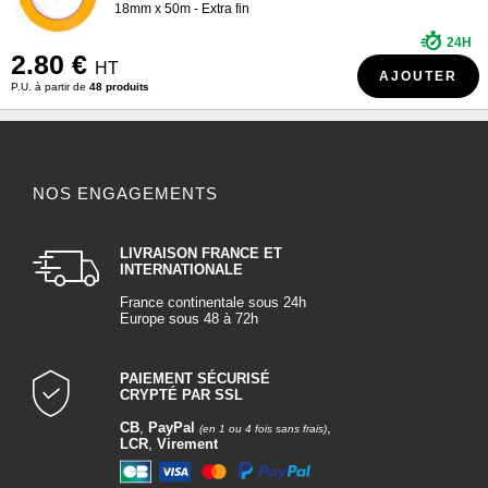
18mm x 50m - Extra fin
24H
2.80 €
HT
AJOUTER
P.U. à partir de
48 produits
NOS ENGAGEMENTS
LIVRAISON FRANCE ET
INTERNATIONALE
France continentale sous 24h
Europe sous 48 à 72h
PAIEMENT SÉCURISÉ
CRYPTÉ PAR SSL
CB
,
PayPal
,
(en 1 ou 4 fois sans frais)
LCR
,
Virement