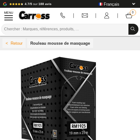
4.7/5
sur
188 avis
MENU
PROMOTIONS
Rouleau mousse de masquage
CODE COULEUR
MARQUES
PREPARATION / PEINTURE / FINITION
CONSOMMABLE CARROSSERIE
OUTILLAGE CARROSSERIE
ÉQUIPEMENT ATELIER CARROSSERIE
INSTALLATION LABO
TUTORIEL & CONSEILS