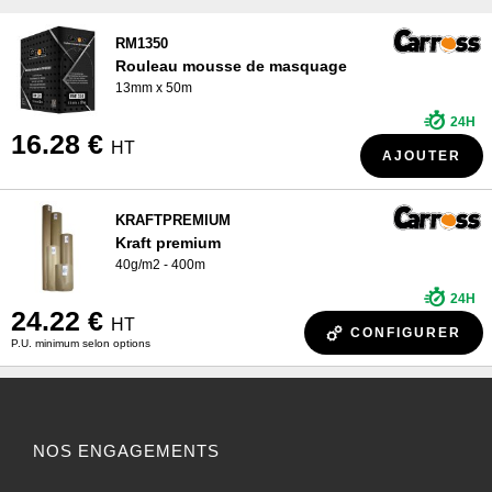
RM1350
Rouleau mousse de masquage
13mm x 50m
24H
16.28 €
HT
AJOUTER
KRAFTPREMIUM
Kraft premium
40g/m2 - 400m
24H
24.22 €
HT
CONFIGURER
P.U. minimum selon options
NOS ENGAGEMENTS