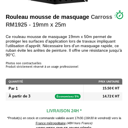
QUI SOMMES NOUS ?
Rouleau mousse de masquage
Carross
RM1925
- 19mm x 25m
Ce rouleau mousse de masquage 19mm x 50m permet de
protéger les surfaces d'application lors de travaux impliquant
l'utilisation d'apprêt. Nécessaire lors d'un masquage rapide, ce
ruban évite les arêtes de peinture. Il offre une résistance jusqu'à
90°C.
Photos non contractuelles
Produit strictement réservé à un usage professionnel
QUANTITÉ
PRIX UNITAIRE
Par 1
15.50 € HT
À partir de 3
14.72 € HT
Économisez 5%
LIVRAISON 24H *
*Produit(s) en stock et commande validée avant 17h30
(16h30 le vendredi)
vers la
France métropolitaine
(48H hors France)