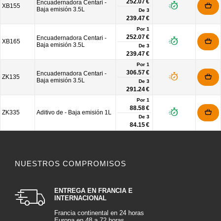
252.07 €
Encuadernadora Centari -
XB155
Baja emisión 3.5L
De
3
239.47 €
Por 1
252.07 €
Encuadernadora Centari -
XB165
Baja emisión 3.5L
De
3
239.47 €
Por 1
306.57 €
Encuadernadora Centari -
ZK135
Baja emisión 3.5L
De
3
291.24 €
Por 1
88.58 €
ZK335
Aditivo de - Baja emisión 1L
De
3
84.15 €
NUESTROS COMPROMISOS
ENTREGA EN FRANCIA E
INTERNACIONAL
Francia continental en 24 horas
Europa en 48 a 72 horas