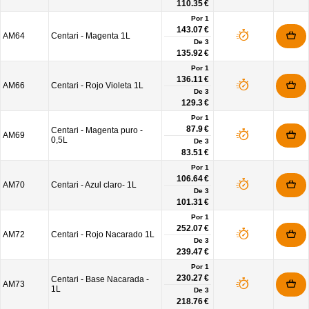
110.35 €
Por 1
143.07 €
AM64
Centari - Magenta 1L
De
3
135.92 €
Por 1
136.11 €
AM66
Centari - Rojo Violeta 1L
De
3
129.3 €
Por 1
87.9 €
Centari - Magenta puro -
AM69
0,5L
De
3
83.51 €
Por 1
106.64 €
AM70
Centari - Azul claro- 1L
De
3
101.31 €
Por 1
252.07 €
AM72
Centari - Rojo Nacarado 1L
De
3
239.47 €
Por 1
230.27 €
Centari - Base Nacarada -
AM73
1L
De
3
218.76 €