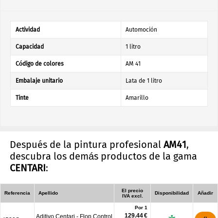
Actividad
Automoción
Capacidad
1 litro
Código de colores
AM 41
Embalaje unitario
Lata de 1 litro
Tinte
Amarillo
Después de la pintura profesional
AM41
,
descubra los demás productos de la gama
CENTARI
:
El precio
Referencia
Apellido
Disponibilidad
Añadir
IVA excl.
Por 1
129.44 €
Aditivo Centari - Flop Control