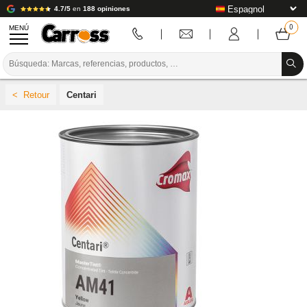
4.7/5
en
188 opiniones
MENÚ
PROMOCIONES
Centari
CÓDIGO DE COLORES
MARCAS
PREPARACIÓN / PINTURA / ACABADO
CONSUMIBLES DE CARROCERÍA
HERRAMIENTAS DE CARROCERÍA
EQUIPAMIENTO PARA TALLERES DE CARROCERÍA
INSTALACIÓN DE LABORATORIO
TUTORIALES Y CONSEJOS