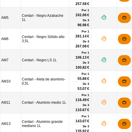
257.58 €
Por 1
102.06 €
Centari - Negro Azabache
AM5
1L
De
3
96.96 €
Por 1
281.14 €
Centari - Negro Sólido alto
AM6
3,5L
De
3
267.08 €
Por 1
106.13 €
AM7
Centari - Negro LS 1L
De
3
100.82 €
Por 1
55.86 €
Centari - Aleta de aluminio-
AM10
0,5L
De
3
53.07 €
Por 1
116.49 €
AM11
Centari - Aluminio medio 1L
De
3
110.67 €
Por 1
143.07 €
Centari - Aluminio grande
AM13
mediano 1L
De
3
135.92 €