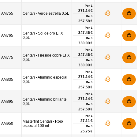
Por 1
271.14 €
AM755
Centari - Verde estrella 0,5L
De
3
257.58 €
Por 1
347.46 €
Centari - Sol de oro EFX
AM765
0,5L
De
3
330.09 €
Por 1
347.46 €
Centari - Fireside cobre EFX
AM775
0,5L
De
3
330.09 €
Por 1
271.14 €
Centari - Aluminio especial
AM835
0,5L
De
3
257.58 €
Por 1
271.14 €
Centari - Aluminio brillante
AM895
0,5L
De
3
257.58 €
Por 1
27.11 €
Mastertint Centari - Rojo
AM950
especial 100 ml
De
3
25.75 €