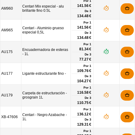
Por 1
141.56 €
Centari Mix especial - alu
AM960
brillante fino 0.5L
De
3
134.48 €
Por 1
141.56 €
Centari - Aluminio grueso
AM965
especial 0,5L
De
3
134.48 €
Por 1
81.34 €
Encuadernadora de esteras
AU175
- 1L
De
3
77.27 €
Por 1
109.76 €
AU177
Ligante estructurante fino -
De
3
104.27 €
Por 1
116.58 €
Carpeta de estructuración -
AU179
grosgrain 1L
De
3
110.75 €
Por 1
136.12 €
Centari - Negro Azabache -
XB-47606
1L
De
3
129.31 €
Por 1