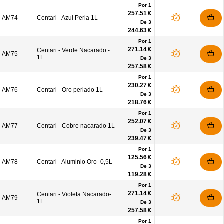
Por 1
257.51 €
AM74
Centari - Azul Perla 1L
De
3
244.63 €
Por 1
271.14 €
Centari - Verde Nacarado -
AM75
1L
De
3
257.58 €
Por 1
230.27 €
AM76
Centari - Oro perlado 1L
De
3
218.76 €
Por 1
252.07 €
AM77
Centari - Cobre nacarado 1L
De
3
239.47 €
Por 1
125.56 €
AM78
Centari - Aluminio Oro -0,5L
De
3
119.28 €
Por 1
271.14 €
Centari - Violeta Nacarado-
AM79
1L
De
3
257.58 €
Por 1