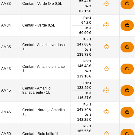
65.42 €
AM33
Centari - Verde Oro 0,5L
De
3
62.15 €
Por 1
64.2 €
AM34
Centari - Verde 0,5L
De
3
60.99 €
Por 1
147.08 €
Centari - Amarillo verdoso
AM35
1L
De
3
139.73 €
Por 1
146.48 €
Centari - Amarillo brillante
AM43
1L
De
3
139.16 €
Por 1
122.49 €
Centari - Amarillo
AM45
transparente - 1L
De
3
116.37 €
Por 1
149.74 €
Centari - Naranja Amarillo
AM46
1L
De
3
142.25 €
Por 1
165.55 €
AM50
Centari - Rojo brillo 1L