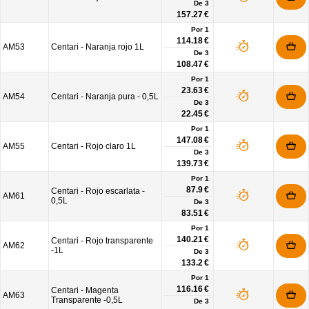
De
3
157.27 €
Por 1
114.18 €
AM53
Centari - Naranja rojo 1L
De
3
108.47 €
Por 1
23.63 €
AM54
Centari - Naranja pura - 0,5L
De
3
22.45 €
Por 1
147.08 €
AM55
Centari - Rojo claro 1L
De
3
139.73 €
Por 1
87.9 €
Centari - Rojo escarlata -
AM61
0,5L
De
3
83.51 €
Por 1
140.21 €
Centari - Rojo transparente
AM62
-1L
De
3
133.2 €
Por 1
116.16 €
Centari - Magenta
AM63
Transparente -0,5L
De
3