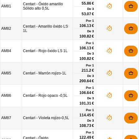
55.86 €
Centari - Óxido amarillo
AM81
Sólido alto 0,5L
De
3
53.07 €
Por 1
106.13 €
Centari - Amarillo óxido LS
AM82
1L
De
3
100.82 €
Por 1
106.13 €
AM84
Centari - Rojo óxido LS 1L
De
3
100.82 €
Por 1
211.2 €
AM85
Centari - Marrón rojizo-1L
De
3
200.64 €
Por 1
106.64 €
AM86
Centari - Rojo opaco -0,5L
De
3
101.31 €
Por 1
114.45 €
AM87
Centari - Violeta rojizo-0,5L
De
3
108.73 €
Por 1
122.49 €
Centari - Óxido