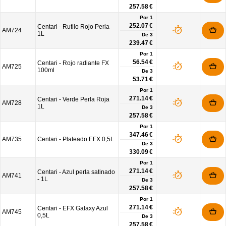
257.58 €
Por 1
252.07 €
Centari - Rutilo Rojo Perla
AM724
1L
De
3
239.47 €
Por 1
56.54 €
Centari - Rojo radiante FX
AM725
100ml
De
3
53.71 €
Por 1
271.14 €
Centari - Verde Perla Roja
AM728
1L
De
3
257.58 €
Por 1
347.46 €
AM735
Centari - Plateado EFX 0,5L
De
3
330.09 €
Por 1
271.14 €
Centari - Azul perla satinado
AM741
- 1L
De
3
257.58 €
Por 1
271.14 €
Centari - EFX Galaxy Azul
AM745
0,5L
De
3
257.58 €