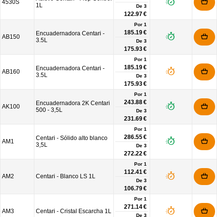
4530S
1L
De
3
122.97 €
Por 1
185.19 €
Encuadernadora Centari -
AB150
3.5L
De
3
175.93 €
Por 1
185.19 €
Encuadernadora Centari -
AB160
3.5L
De
3
175.93 €
Por 1
243.88 €
Encuadernadora 2K Centari
AK100
500 - 3,5L
De
3
231.69 €
Por 1
286.55 €
Centari - Sólido alto blanco
AM1
3,5L
De
3
272.22 €
Por 1
112.41 €
AM2
Centari - Blanco LS 1L
De
3
106.79 €
Por 1
271.14 €
AM3
Centari - Cristal Escarcha 1L
De
3