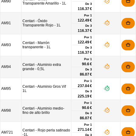
AM90
Transparente Amarillo - 1L
De
3
116.37 €
Por 1
122.49 €
Centari - Óxido
AM91
Transparente Rojo - 1L
De
3
116.37 €
Por 1
122.49 €
Centari - Marrón
AM93
transparente - 1L
De
3
116.37 €
Por 1
90.6 €
Centari - Aluminio extra
AM94
grande - 0,5L
De
3
86.07 €
Por 1
237.04 €
Centari - Aluminio Gros Vif
AM95
1L
De
3
225.19 €
Por 1
90.6 €
Centari - Aluminio medio-
AM98
fino de alto brillo
De
3
86.07 €
Por 1
271.14 €
Centari - Rojo perla satinado
AM721
-1L
De
3