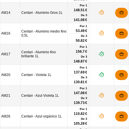
Por 1
148.51 €
AM14
Centari - Aluminio Gros-1L
De
3
141.08 €
Por 1
53.49 €
Centari - Aluminio medio fino
AM16
0,5L
De
3
50.82 €
Por 1
156.7 €
Centari - Aluminio fino
AM17
brillante 1L
De
3
148.87 €
Por 1
137.69 €
AM20
Centari - Violeta 1L
De
3
130.81 €
Por 1
147.08 €
AM21
Centari - Azul Violeta 1L
De
3
139.73 €
Por 1
110.82 €
AM26
Centari - Azul orgánico 1L
De
3
105.28 €