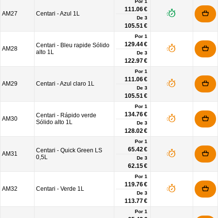
Por 1
111.06 €
AM27
Centari - Azul 1L
De
3
105.51 €
Por 1
129.44 €
Centari - Bleu rapide Sólido
AM28
alto 1L
De
3
122.97 €
Por 1
111.06 €
AM29
Centari - Azul claro 1L
De
3
105.51 €
Por 1
134.76 €
Centari - Rápido verde
AM30
Sólido alto 1L
De
3
128.02 €
Por 1
65.42 €
Centari - Quick Green LS
AM31
0,5L
De
3
62.15 €
Por 1
119.76 €
AM32
Centari - Verde 1L
De
3
113.77 €
Por 1