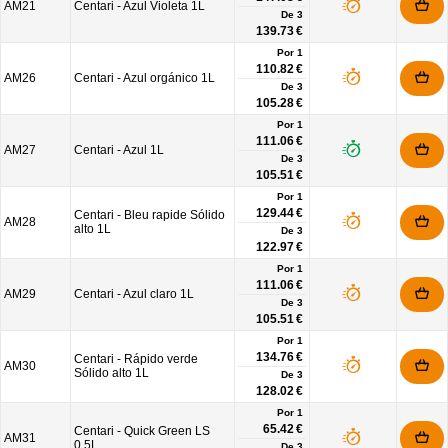
AM21
Centari - Azul Violeta 1L
De
3
139.73 €
Por 1
110.82 €
AM26
Centari - Azul orgánico 1L
De
3
105.28 €
Por 1
111.06 €
AM27
Centari - Azul 1L
De
3
105.51 €
Por 1
129.44 €
Centari - Bleu rapide Sólido
AM28
alto 1L
De
3
122.97 €
Por 1
111.06 €
AM29
Centari - Azul claro 1L
De
3
105.51 €
Por 1
134.76 €
Centari - Rápido verde
AM30
Sólido alto 1L
De
3
128.02 €
Por 1
65.42 €
Centari - Quick Green LS
AM31
0,5L
De
3