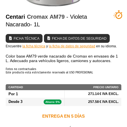
¿QUIÉNES SOMOS?
Centari
Cromax
AM79
- Violeta
Nacarado- 1L
FICHA TÉCNICA
FICHA DE DATOS DE SEGURIDAD
Encuentre
la ficha técnica
y
la ficha de datos de seguridad
en su idioma.
Color base AM79 verde nacarado de Cromax en envases de 1
L. Adecuado para vehículos ligeros, camiones y autocares.
Fotos no contractuales
Este producto está estrictamente reservado al USO PROFESIONAL
CANTIDAD
PRECIO UNITARIO
Por 1
271.14 € IVA EXCL.
Desde 3
257.58 € IVA EXCL.
Ahorre 5%
ENTREGA EN 5 DÍAS