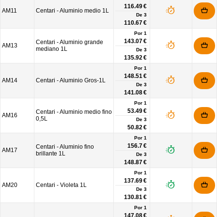
116.49 €
AM11
Centari - Aluminio medio 1L
De
3
110.67 €
Por 1
143.07 €
Centari - Aluminio grande
AM13
mediano 1L
De
3
135.92 €
Por 1
148.51 €
AM14
Centari - Aluminio Gros-1L
De
3
141.08 €
Por 1
53.49 €
Centari - Aluminio medio fino
AM16
0,5L
De
3
50.82 €
Por 1
156.7 €
Centari - Aluminio fino
AM17
brillante 1L
De
3
148.87 €
Por 1
137.69 €
AM20
Centari - Violeta 1L
De
3
130.81 €
Por 1
147.08 €