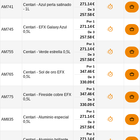
271.14 €
Centari - Azul perla satinado
AM741
- 1L
De
3
257.58 €
Por 1
271.14 €
Centari - EFX Galaxy Azul
AM745
0,5L
De
3
257.58 €
Por 1
271.14 €
AM755
Centari - Verde estrella 0,5L
De
3
257.58 €
Por 1
347.46 €
Centari - Sol de oro EFX
AM765
0,5L
De
3
330.09 €
Por 1
347.46 €
Centari - Fireside cobre EFX
AM775
0,5L
De
3
330.09 €
Por 1
271.14 €
Centari - Aluminio especial
AM835
0,5L
De
3
257.58 €
Por 1
271.14 €
Centari - Aluminio brillante