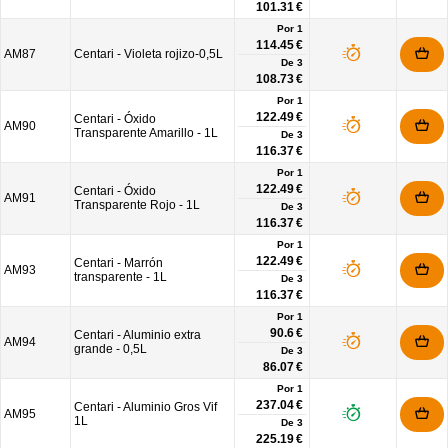
101.31 €
Por 1
114.45 €
AM87
Centari - Violeta rojizo-0,5L
De
3
108.73 €
Por 1
122.49 €
Centari - Óxido
AM90
Transparente Amarillo - 1L
De
3
116.37 €
Por 1
122.49 €
Centari - Óxido
AM91
Transparente Rojo - 1L
De
3
116.37 €
Por 1
122.49 €
Centari - Marrón
AM93
transparente - 1L
De
3
116.37 €
Por 1
90.6 €
Centari - Aluminio extra
AM94
grande - 0,5L
De
3
86.07 €
Por 1
237.04 €
Centari - Aluminio Gros Vif
AM95
1L
De
3
225.19 €