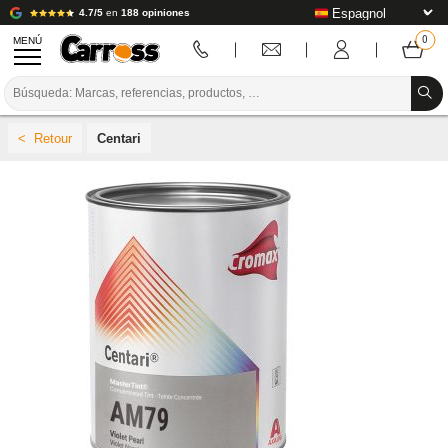
4.7/5
en
188 opiniones
MENÚ
PROMOCIONES
Centari
CÓDIGO DE COLORES
MARCAS
PREPARACIÓN / PINTURA / ACABADO
CONSUMIBLES DE CARROCERÍA
HERRAMIENTAS DE CARROCERÍA
EQUIPAMIENTO PARA TALLERES DE CARROCERÍA
INSTALACIÓN DE LABORATORIO
TUTORIALES Y CONSEJOS