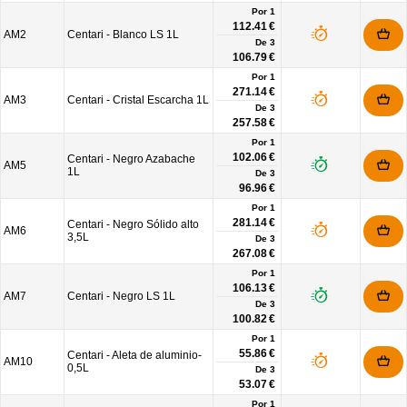
Por 1
112.41 €
AM2
Centari - Blanco LS 1L
De
3
106.79 €
Por 1
271.14 €
AM3
Centari - Cristal Escarcha 1L
De
3
257.58 €
Por 1
102.06 €
Centari - Negro Azabache
AM5
1L
De
3
96.96 €
Por 1
281.14 €
Centari - Negro Sólido alto
AM6
3,5L
De
3
267.08 €
Por 1
106.13 €
AM7
Centari - Negro LS 1L
De
3
100.82 €
Por 1
55.86 €
Centari - Aleta de aluminio-
AM10
0,5L
De
3
53.07 €
Por 1