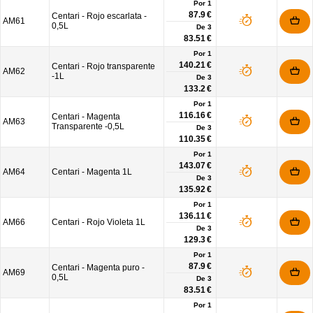
Por 1
87.9 €
Centari - Rojo escarlata -
AM61
0,5L
De
3
83.51 €
Por 1
140.21 €
Centari - Rojo transparente
AM62
-1L
De
3
133.2 €
Por 1
116.16 €
Centari - Magenta
AM63
Transparente -0,5L
De
3
110.35 €
Por 1
143.07 €
AM64
Centari - Magenta 1L
De
3
135.92 €
Por 1
136.11 €
AM66
Centari - Rojo Violeta 1L
De
3
129.3 €
Por 1
87.9 €
Centari - Magenta puro -
AM69
0,5L
De
3
83.51 €
Por 1