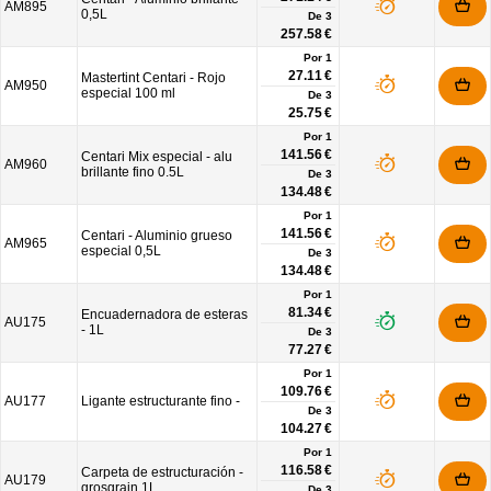
AM895
0,5L
De
3
257.58 €
Por 1
27.11 €
Mastertint Centari - Rojo
AM950
especial 100 ml
De
3
25.75 €
Por 1
141.56 €
Centari Mix especial - alu
AM960
brillante fino 0.5L
De
3
134.48 €
Por 1
141.56 €
Centari - Aluminio grueso
AM965
especial 0,5L
De
3
134.48 €
Por 1
81.34 €
Encuadernadora de esteras
AU175
- 1L
De
3
77.27 €
Por 1
109.76 €
AU177
Ligante estructurante fino -
De
3
104.27 €
Por 1
116.58 €
Carpeta de estructuración -
AU179
grosgrain 1L
De
3