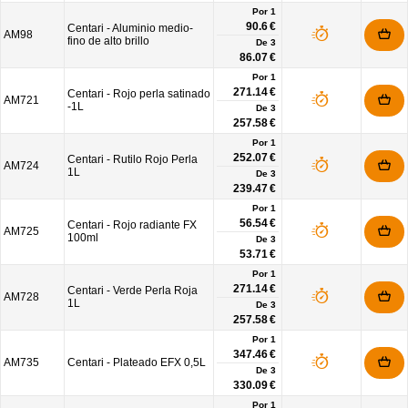
Por 1
90.6 €
Centari - Aluminio medio-
AM98
fino de alto brillo
De
3
86.07 €
Por 1
271.14 €
Centari - Rojo perla satinado
AM721
-1L
De
3
257.58 €
Por 1
252.07 €
Centari - Rutilo Rojo Perla
AM724
1L
De
3
239.47 €
Por 1
56.54 €
Centari - Rojo radiante FX
AM725
100ml
De
3
53.71 €
Por 1
271.14 €
Centari - Verde Perla Roja
AM728
1L
De
3
257.58 €
Por 1
347.46 €
AM735
Centari - Plateado EFX 0,5L
De
3
330.09 €
Por 1