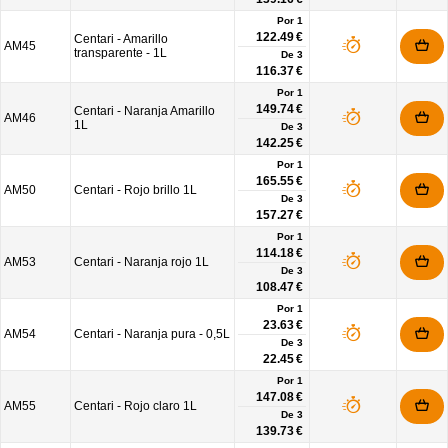
Por 1
122.49 €
Centari - Amarillo
AM45
transparente - 1L
De
3
116.37 €
Por 1
149.74 €
Centari - Naranja Amarillo
AM46
1L
De
3
142.25 €
Por 1
165.55 €
AM50
Centari - Rojo brillo 1L
De
3
157.27 €
Por 1
114.18 €
AM53
Centari - Naranja rojo 1L
De
3
108.47 €
Por 1
23.63 €
AM54
Centari - Naranja pura - 0,5L
De
3
22.45 €
Por 1
147.08 €
AM55
Centari - Rojo claro 1L
De
3
139.73 €