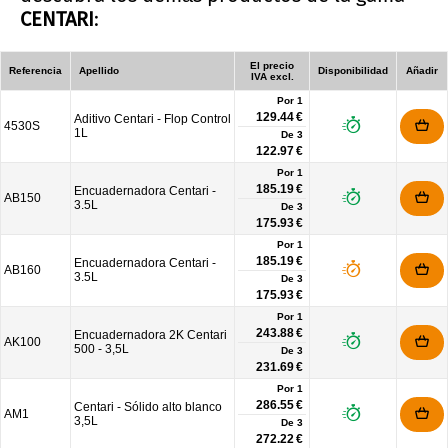
CENTARI
:
El precio
Referencia
Apellido
Disponibilidad
Añadir
IVA excl.
Por 1
129.44 €
Aditivo Centari - Flop Control
4530S
1L
De
3
122.97 €
Por 1
185.19 €
Encuadernadora Centari -
AB150
3.5L
De
3
175.93 €
Por 1
185.19 €
Encuadernadora Centari -
AB160
3.5L
De
3
175.93 €
Por 1
243.88 €
Encuadernadora 2K Centari
AK100
500 - 3,5L
De
3
231.69 €
Por 1
286.55 €
Centari - Sólido alto blanco
AM1
3,5L
De
3
272.22 €