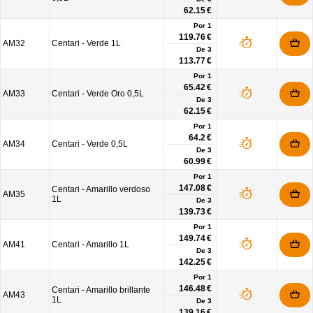
62.15 €
Por 1
119.76 €
AM32
Centari - Verde 1L
De
3
113.77 €
Por 1
65.42 €
AM33
Centari - Verde Oro 0,5L
De
3
62.15 €
Por 1
64.2 €
AM34
Centari - Verde 0,5L
De
3
60.99 €
Por 1
147.08 €
Centari - Amarillo verdoso
AM35
1L
De
3
139.73 €
Por 1
149.74 €
AM41
Centari - Amarillo 1L
De
3
142.25 €
Por 1
146.48 €
Centari - Amarillo brillante
AM43
1L
De
3
139.16 €