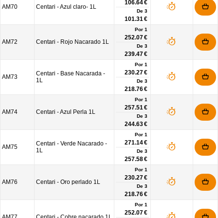
106.64 €
AM70
Centari - Azul claro- 1L
De
3
101.31 €
Por 1
252.07 €
AM72
Centari - Rojo Nacarado 1L
De
3
239.47 €
Por 1
230.27 €
Centari - Base Nacarada -
AM73
1L
De
3
218.76 €
Por 1
257.51 €
AM74
Centari - Azul Perla 1L
De
3
244.63 €
Por 1
271.14 €
Centari - Verde Nacarado -
AM75
1L
De
3
257.58 €
Por 1
230.27 €
AM76
Centari - Oro perlado 1L
De
3
218.76 €
Por 1
252.07 €
AM77
Centari - Cobre nacarado 1L