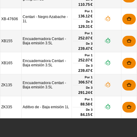
110.75 €
Por 1
136.12 €
Centari - Negro Azabache -
XB-47606
1L
De
3
129.31 €
Por 1
252.07 €
Encuadernadora Centari -
XB155
Baja emisión 3.5L
De
3
239.47 €
Por 1
252.07 €
Encuadernadora Centari -
XB165
Baja emisión 3.5L
De
3
239.47 €
Por 1
306.57 €
Encuadernadora Centari -
ZK135
Baja emisión 3.5L
De
3
291.24 €
Por 1
88.58 €
ZK335
Aditivo de - Baja emisión 1L
De
3
84.15 €