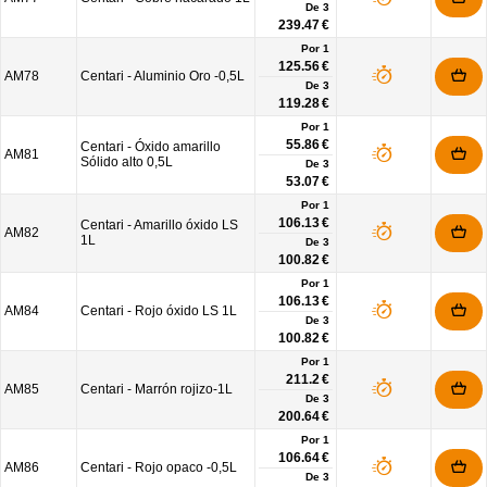
De
3
239.47 €
Por 1
125.56 €
AM78
Centari - Aluminio Oro -0,5L
De
3
119.28 €
Por 1
55.86 €
Centari - Óxido amarillo
AM81
Sólido alto 0,5L
De
3
53.07 €
Por 1
106.13 €
Centari - Amarillo óxido LS
AM82
1L
De
3
100.82 €
Por 1
106.13 €
AM84
Centari - Rojo óxido LS 1L
De
3
100.82 €
Por 1
211.2 €
AM85
Centari - Marrón rojizo-1L
De
3
200.64 €
Por 1
106.64 €
AM86
Centari - Rojo opaco -0,5L
De
3