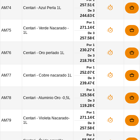
257.51 €
AM74
Centari - Azul Perla 1L
De
3
244.63 €
Por 1
271.14 €
Centari - Verde Nacarado -
AM75
1L
De
3
257.58 €
Por 1
230.27 €
AM76
Centari - Oro perlado 1L
De
3
218.76 €
Por 1
252.07 €
AM77
Centari - Cobre nacarado 1L
De
3
239.47 €
Por 1
125.56 €
AM78
Centari - Aluminio Oro -0,5L
De
3
119.28 €
Por 1
271.14 €
Centari - Violeta Nacarado-
AM79
1L
De
3
257.58 €
Por 1