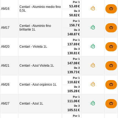
Por 1
53.49 €
Centari - Aluminio medio fino
AM16
0,5L
De
3
50.82 €
Por 1
156.7 €
Centari - Aluminio fino
AM17
brillante 1L
De
3
148.87 €
Por 1
137.69 €
AM20
Centari - Violeta 1L
De
3
130.81 €
Por 1
147.08 €
AM21
Centari - Azul Violeta 1L
De
3
139.73 €
Por 1
110.82 €
AM26
Centari - Azul orgánico 1L
De
3
105.28 €
Por 1
111.06 €
AM27
Centari - Azul 1L
De
3
105.51 €
Por 1