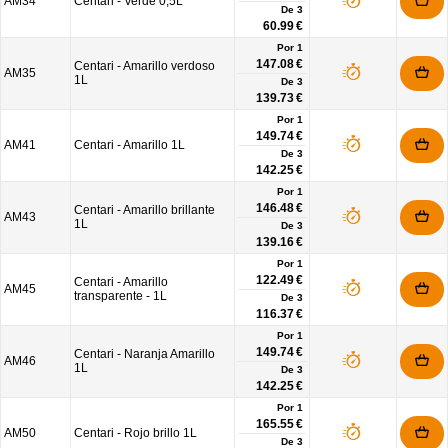
AM34
Centari - Verde 0,5L
De
3
60.99 €
Por 1
147.08 €
Centari - Amarillo verdoso
AM35
1L
De
3
139.73 €
Por 1
149.74 €
AM41
Centari - Amarillo 1L
De
3
142.25 €
Por 1
146.48 €
Centari - Amarillo brillante
AM43
1L
De
3
139.16 €
Por 1
122.49 €
Centari - Amarillo
AM45
transparente - 1L
De
3
116.37 €
Por 1
149.74 €
Centari - Naranja Amarillo
AM46
1L
De
3
142.25 €
Por 1
165.55 €
AM50
Centari - Rojo brillo 1L
De
3