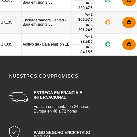
XB165
Baja emisión 3.5L
De
3
239.47 €
Por 1
306.57 €
Encuadernadora Centari -
ZK135
Baja emisión 3.5L
De
3
291.24 €
Por 1
88.58 €
ZK335
Aditivo de - Baja emisión 1L
De
3
84.15 €
NUESTROS COMPROMISOS
ENTREGA EN FRANCIA E
INTERNACIONAL
Francia continental en 24 horas
Europa en 48 a 72 horas
PAGO SEGURO ENCRIPTADO