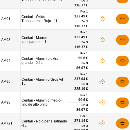
Transparente Amarillo - 1L
De
3
116.37 €
Por 1
122.49 €
Centari - Óxido
AM91
Transparente Rojo - 1L
De
3
116.37 €
Por 1
122.49 €
Centari - Marrón
AM93
transparente - 1L
De
3
116.37 €
Por 1
90.6 €
Centari - Aluminio extra
AM94
grande - 0,5L
De
3
86.07 €
Por 1
237.04 €
Centari - Aluminio Gros Vif
AM95
1L
De
3
225.19 €
Por 1
90.6 €
Centari - Aluminio medio-
AM98
fino de alto brillo
De
3
86.07 €
Por 1
271.14 €
Centari - Rojo perla satinado
AM721
-1L
De
3