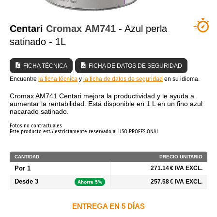
¿QUIÉNES SOMOS?
Centari
Cromax
AM741
- Azul perla
satinado - 1L
FICHA TÉCNICA
FICHA DE DATOS DE SEGURIDAD
Encuentre
la ficha técnica
y
la ficha de datos de seguridad
en su idioma.
Cromax AM741 Centari mejora la productividad y le ayuda a
aumentar la rentabilidad. Está disponible en 1 L en un fino azul
nacarado satinado.
Fotos no contractuales
Este producto está estrictamente reservado al USO PROFESIONAL
CANTIDAD
PRECIO UNITARIO
Por 1
271.14 € IVA EXCL.
Desde 3
257.58 € IVA EXCL.
Ahorre 5%
ENTREGA EN 5 DÍAS