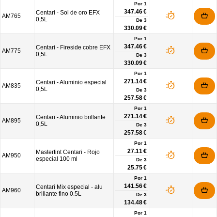
Por 1
347.46 €
Centari - Sol de oro EFX
AM765
0,5L
De
3
330.09 €
Por 1
347.46 €
Centari - Fireside cobre EFX
AM775
0,5L
De
3
330.09 €
Por 1
271.14 €
Centari - Aluminio especial
AM835
0,5L
De
3
257.58 €
Por 1
271.14 €
Centari - Aluminio brillante
AM895
0,5L
De
3
257.58 €
Por 1
27.11 €
Mastertint Centari - Rojo
AM950
especial 100 ml
De
3
25.75 €
Por 1
141.56 €
Centari Mix especial - alu
AM960
brillante fino 0.5L
De
3
134.48 €
Por 1