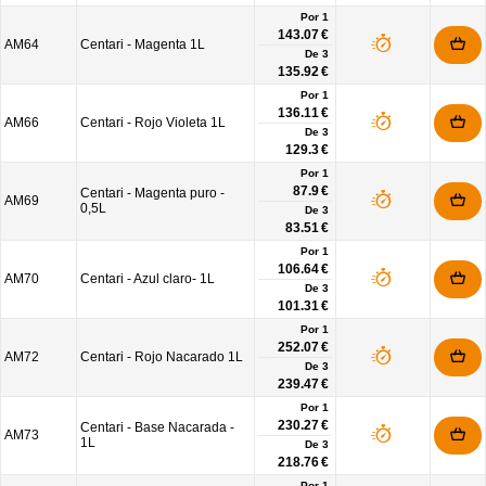
Por 1
143.07 €
AM64
Centari - Magenta 1L
De
3
135.92 €
Por 1
136.11 €
AM66
Centari - Rojo Violeta 1L
De
3
129.3 €
Por 1
87.9 €
Centari - Magenta puro -
AM69
0,5L
De
3
83.51 €
Por 1
106.64 €
AM70
Centari - Azul claro- 1L
De
3
101.31 €
Por 1
252.07 €
AM72
Centari - Rojo Nacarado 1L
De
3
239.47 €
Por 1
230.27 €
Centari - Base Nacarada -
AM73
1L
De
3
218.76 €
Por 1