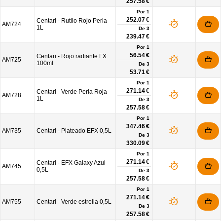
257.58 €
Por 1
252.07 €
Centari - Rutilo Rojo Perla
AM724
1L
De
3
239.47 €
Por 1
56.54 €
Centari - Rojo radiante FX
AM725
100ml
De
3
53.71 €
Por 1
271.14 €
Centari - Verde Perla Roja
AM728
1L
De
3
257.58 €
Por 1
347.46 €
AM735
Centari - Plateado EFX 0,5L
De
3
330.09 €
Por 1
271.14 €
Centari - EFX Galaxy Azul
AM745
0,5L
De
3
257.58 €
Por 1
271.14 €
AM755
Centari - Verde estrella 0,5L
De
3
257.58 €