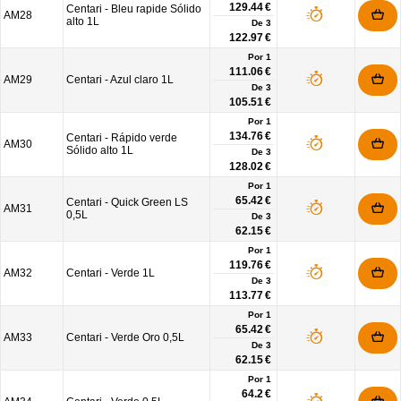
129.44 €
Centari - Bleu rapide Sólido
AM28
alto 1L
De
3
122.97 €
Por 1
111.06 €
AM29
Centari - Azul claro 1L
De
3
105.51 €
Por 1
134.76 €
Centari - Rápido verde
AM30
Sólido alto 1L
De
3
128.02 €
Por 1
65.42 €
Centari - Quick Green LS
AM31
0,5L
De
3
62.15 €
Por 1
119.76 €
AM32
Centari - Verde 1L
De
3
113.77 €
Por 1
65.42 €
AM33
Centari - Verde Oro 0,5L
De
3
62.15 €
Por 1
64.2 €