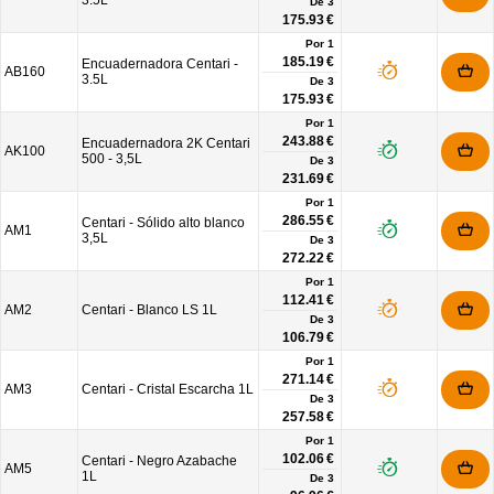
3.5L
De
3
175.93 €
Por 1
185.19 €
Encuadernadora Centari -
AB160
3.5L
De
3
175.93 €
Por 1
243.88 €
Encuadernadora 2K Centari
AK100
500 - 3,5L
De
3
231.69 €
Por 1
286.55 €
Centari - Sólido alto blanco
AM1
3,5L
De
3
272.22 €
Por 1
112.41 €
AM2
Centari - Blanco LS 1L
De
3
106.79 €
Por 1
271.14 €
AM3
Centari - Cristal Escarcha 1L
De
3
257.58 €
Por 1
102.06 €
Centari - Negro Azabache
AM5
1L
De
3