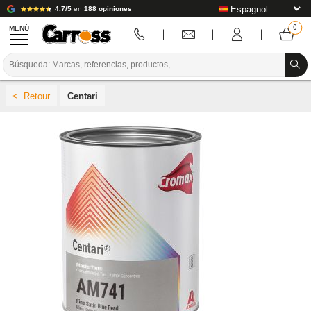
4.7/5
en
188 opiniones
MENÚ
PROMOCIONES
Centari
CÓDIGO DE COLORES
MARCAS
PREPARACIÓN / PINTURA / ACABADO
CONSUMIBLES DE CARROCERÍA
HERRAMIENTAS DE CARROCERÍA
EQUIPAMIENTO PARA TALLERES DE CARROCERÍA
INSTALACIÓN DE LABORATORIO
TUTORIALES Y CONSEJOS