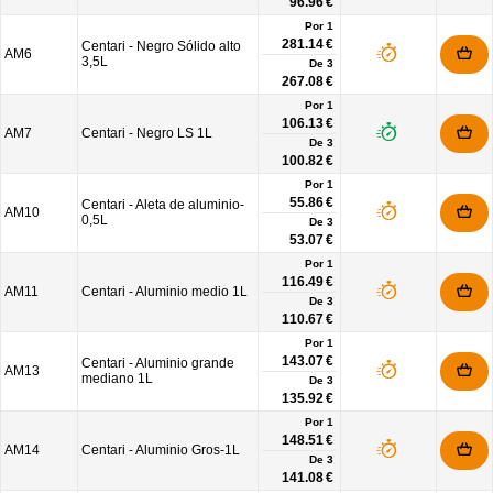
96.96 €
Por 1
281.14 €
Centari - Negro Sólido alto
AM6
3,5L
De
3
267.08 €
Por 1
106.13 €
AM7
Centari - Negro LS 1L
De
3
100.82 €
Por 1
55.86 €
Centari - Aleta de aluminio-
AM10
0,5L
De
3
53.07 €
Por 1
116.49 €
AM11
Centari - Aluminio medio 1L
De
3
110.67 €
Por 1
143.07 €
Centari - Aluminio grande
AM13
mediano 1L
De
3
135.92 €
Por 1
148.51 €
AM14
Centari - Aluminio Gros-1L
De
3
141.08 €