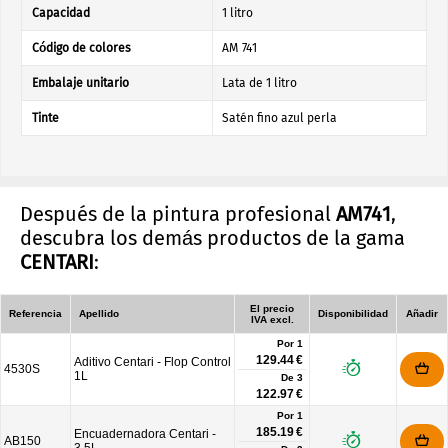
Capacidad
1 litro
Código de colores
AM 741
Embalaje unitario
Lata de 1 litro
Tinte
Satén fino azul perla
Después de la pintura profesional
AM741
,
descubra los demás productos de la gama
CENTARI
:
El precio
Referencia
Apellido
Disponibilidad
Añadir
IVA excl.
Por 1
129.44 €
Aditivo Centari - Flop Control
4530S
1L
De
3
122.97 €
Por 1
185.19 €
Encuadernadora Centari -
AB150