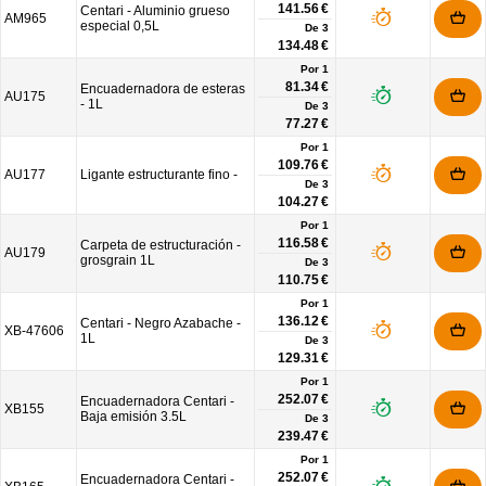
141.56 €
Centari - Aluminio grueso
AM965
especial 0,5L
De
3
134.48 €
Por 1
81.34 €
Encuadernadora de esteras
AU175
- 1L
De
3
77.27 €
Por 1
109.76 €
AU177
Ligante estructurante fino -
De
3
104.27 €
Por 1
116.58 €
Carpeta de estructuración -
AU179
grosgrain 1L
De
3
110.75 €
Por 1
136.12 €
Centari - Negro Azabache -
XB-47606
1L
De
3
129.31 €
Por 1
252.07 €
Encuadernadora Centari -
XB155
Baja emisión 3.5L
De
3
239.47 €
Por 1
252.07 €
Encuadernadora Centari -