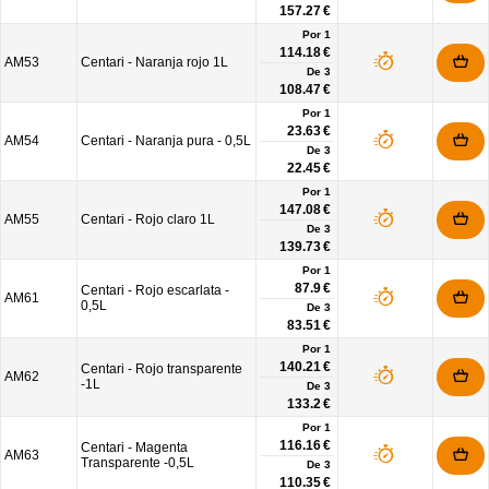
157.27 €
Por 1
114.18 €
AM53
Centari - Naranja rojo 1L
De
3
108.47 €
Por 1
23.63 €
AM54
Centari - Naranja pura - 0,5L
De
3
22.45 €
Por 1
147.08 €
AM55
Centari - Rojo claro 1L
De
3
139.73 €
Por 1
87.9 €
Centari - Rojo escarlata -
AM61
0,5L
De
3
83.51 €
Por 1
140.21 €
Centari - Rojo transparente
AM62
-1L
De
3
133.2 €
Por 1
116.16 €
Centari - Magenta
AM63
Transparente -0,5L
De
3
110.35 €