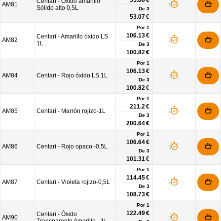
55.86 €
Centari - Óxido amarillo
AM81
Sólido alto 0,5L
De
3
53.07 €
Por 1
106.13 €
Centari - Amarillo óxido LS
AM82
1L
De
3
100.82 €
Por 1
106.13 €
AM84
Centari - Rojo óxido LS 1L
De
3
100.82 €
Por 1
211.2 €
AM85
Centari - Marrón rojizo-1L
De
3
200.64 €
Por 1
106.64 €
AM86
Centari - Rojo opaco -0,5L
De
3
101.31 €
Por 1
114.45 €
AM87
Centari - Violeta rojizo-0,5L
De
3
108.73 €
Por 1
122.49 €
Centari - Óxido
AM90