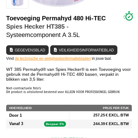
WIE ZIJN WIJ?
Toevoeging Permahyd 480 Hi-TEC
Spies Hecker
HT385
-
Systeemcomponent A 3.5L
GEGEVENSBLAD
VEILIGHEIDSINFORMATIEBLAD
Vind
de technische en veiligheidsinformatiebladen
in jouw taal.
WT 385 Permahyd® van Spies Hecker® is een Toevoeging voor
gebruik met de Permahyd® Hi-TEC 480 basen, verpakt in
blikken van 3,5 liter.
Niet-contractuele foto's
Dit product is uitsluitend bestemd voor ALLEEN VOOR PROFESSIONEEL GEBRUIK
HOEVEELHEID
PRIJS PER STUK
Door 1
257.25 € EXCL. BTW
Vanaf 3
244.39 € EXCL. BTW
Bespaar 5%