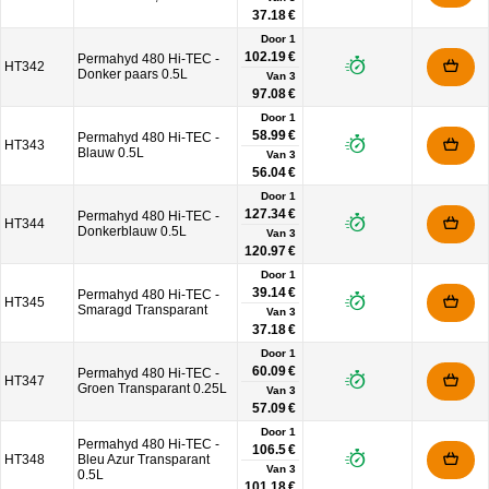
37.18 €
Door 1
102.19 €
Permahyd 480 Hi-TEC -
HT342
Donker paars 0.5L
Van
3
97.08 €
Door 1
58.99 €
Permahyd 480 Hi-TEC -
HT343
Blauw 0.5L
Van
3
56.04 €
Door 1
127.34 €
Permahyd 480 Hi-TEC -
HT344
Donkerblauw 0.5L
Van
3
120.97 €
Door 1
39.14 €
Permahyd 480 Hi-TEC -
HT345
Smaragd Transparant
Van
3
37.18 €
Door 1
60.09 €
Permahyd 480 Hi-TEC -
HT347
Groen Transparant 0.25L
Van
3
57.09 €
Door 1
Permahyd 480 Hi-TEC -
106.5 €
HT348
Bleu Azur Transparant
Van
3
0.5L
101.18 €