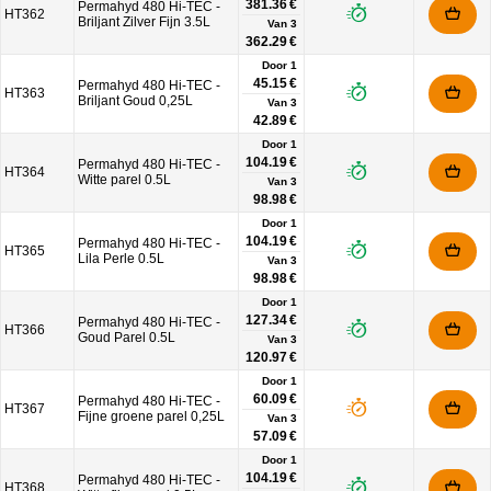
381.36 €
Permahyd 480 Hi-TEC -
HT362
Briljant Zilver Fijn 3.5L
Van
3
362.29 €
Door 1
45.15 €
Permahyd 480 Hi-TEC -
HT363
Briljant Goud 0,25L
Van
3
42.89 €
Door 1
104.19 €
Permahyd 480 Hi-TEC -
HT364
Witte parel 0.5L
Van
3
98.98 €
Door 1
104.19 €
Permahyd 480 Hi-TEC -
HT365
Lila Perle 0.5L
Van
3
98.98 €
Door 1
127.34 €
Permahyd 480 Hi-TEC -
HT366
Goud Parel 0.5L
Van
3
120.97 €
Door 1
60.09 €
Permahyd 480 Hi-TEC -
HT367
Fijne groene parel 0,25L
Van
3
57.09 €
Door 1
104.19 €
Permahyd 480 Hi-TEC -
HT368