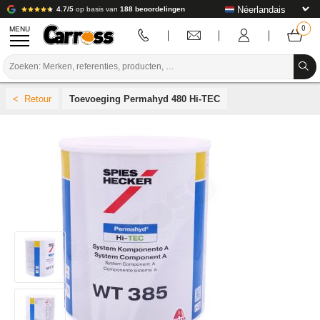
4.7/5
op basis van
188 beoordelingen
MENU
PROMOTIES
Toevoeging Permahyd 480 Hi-TEC
KLEURCODE
MERKEN
VOORBEREIDING / VERVEN / AFWERKING
VERBRUIKSARTIKELEN VOOR CARROSSERIE
GEREEDSCHAP VOOR CARROSSERIE
UITRUSTING VOOR CARROSSERIE
LABORATORIUMINSTALLATIE
HANDLEIDING & ADVIES