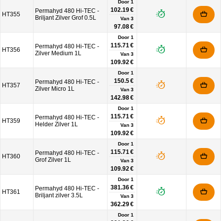
Door 1
102.19 €
Permahyd 480 Hi-TEC -
HT355
Briljant Zilver Grof 0.5L
Van
3
97.08 €
Door 1
115.71 €
Permahyd 480 Hi-TEC -
HT356
Zilver Medium 1L
Van
3
109.92 €
Door 1
150.5 €
Permahyd 480 Hi-TEC -
HT357
Zilver Micro 1L
Van
3
142.98 €
Door 1
115.71 €
Permahyd 480 Hi-TEC -
HT359
Helder Zilver 1L
Van
3
109.92 €
Door 1
115.71 €
Permahyd 480 Hi-TEC -
HT360
Grof Zilver 1L
Van
3
109.92 €
Door 1
381.36 €
Permahyd 480 Hi-TEC -
HT361
Briljant zilver 3.5L
Van
3
362.29 €
Door 1