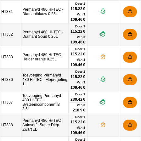
Door 1
115.22 €
Permahyd 480 Hi-TEC -
HT381
Diamantblauw 0.25L
Van
3
109.46 €
Door 1
115.22 €
Permahyd 480 Hi-TEC -
HT382
Diamant Goud 0.25L
Van
3
109.46 €
Door 1
115.22 €
Permahyd 480 Hi-TEC -
HT383
Helder oranje 0.25L
Van
3
109.46 €
Door 1
Toevoeging Permahyd
115.22 €
HT386
480 Hi-TEC - Flopregeling
Van
3
1L
109.46 €
Door 1
Toevoeging Permahyd
230.42 €
480 Hi-TEC -
HT387
Systeemcomponent B
Van
3
3.5L
218.9 €
Door 1
Permahyd 480 Hi-TEC
115.22 €
HT388
Autoverf - Super Diep
Van
3
Zwart 1L
109.46 €
Door 1