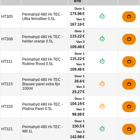
BTW
Door 1
175.96 €
Permahyd 480 Hi-TEC -
HT305
Ultra feinsilber 0.5L
Van
3
167.16 €
Door 1
115.22 €
Permahyd 480 Hi-TEC -
HT308
helder oranje 0.5L
Van
3
109.46 €
Door 1
115.22 €
Permahyd 480 Hi-TEC -
HT311
Rubine Rood 0.5L
Van
3
109.46 €
Door 1
Permahyd 480 Hi-TEC -
26.6 €
HT315
Blauwe parel extra fijn
Van
3
100ml
25.27 €
Door 1
104.19 €
Permahyd 480 Hi-TEC -
HT320
Platina Parel 0.5L
Van
3
98.98 €
Door 1
150.5 €
Permahyd 480 Hi-TEC -
HT321
Wit 1L
Van
3
142.98 €