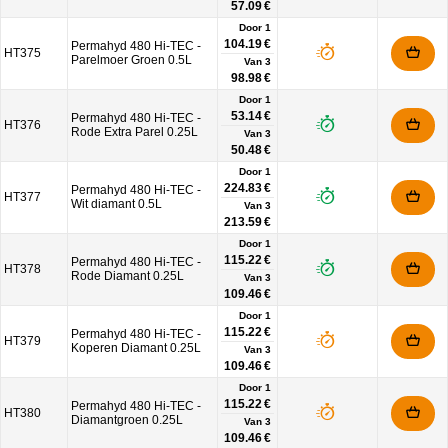
57.09 €
Door 1
104.19 €
Permahyd 480 Hi-TEC -
HT375
Parelmoer Groen 0.5L
Van
3
98.98 €
Door 1
53.14 €
Permahyd 480 Hi-TEC -
HT376
Rode Extra Parel 0.25L
Van
3
50.48 €
Door 1
224.83 €
Permahyd 480 Hi-TEC -
HT377
Wit diamant 0.5L
Van
3
213.59 €
Door 1
115.22 €
Permahyd 480 Hi-TEC -
HT378
Rode Diamant 0.25L
Van
3
109.46 €
Door 1
115.22 €
Permahyd 480 Hi-TEC -
HT379
Koperen Diamant 0.25L
Van
3
109.46 €
Door 1
115.22 €
Permahyd 480 Hi-TEC -
HT380
Diamantgroen 0.25L
Van
3
109.46 €