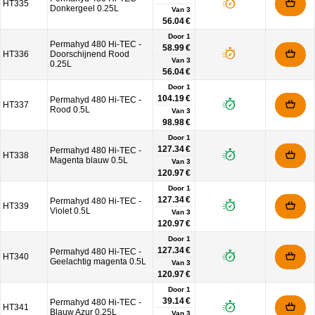
HT335
Donkergeel 0.25L
Van
3
56.04 €
Door 1
Permahyd 480 Hi-TEC -
58.99 €
HT336
Doorschijnend Rood
Van
3
0.25L
56.04 €
Door 1
104.19 €
Permahyd 480 Hi-TEC -
HT337
Rood 0.5L
Van
3
98.98 €
Door 1
127.34 €
Permahyd 480 Hi-TEC -
HT338
Magenta blauw 0.5L
Van
3
120.97 €
Door 1
127.34 €
Permahyd 480 Hi-TEC -
HT339
Violet 0.5L
Van
3
120.97 €
Door 1
127.34 €
Permahyd 480 Hi-TEC -
HT340
Geelachtig magenta 0.5L
Van
3
120.97 €
Door 1
39.14 €
Permahyd 480 Hi-TEC -
HT341
Blauw Azur 0,25L
Van
3