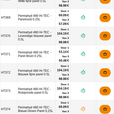
Witte fijne parel 0.5L
Van
3
98.98 €
Door 1
60.09 €
Permahyd 480 Hi-TEC -
HT369
Parelrood 0.25L
Van
3
57.09 €
Door 1
Permahyd 480 Hi-TEC -
104.19 €
HT370
Levendige blauwe parel
Van
3
0.5L
98.98 €
Door 1
53.14 €
Permahyd 480 Hi-TEC -
HT371
Parel Bruin 0.25L
Van
3
50.48 €
Door 1
104.19 €
Permahyd 480 Hi-TEC -
HT372
Blauwe fijne parel 0.5L
Van
3
98.98 €
Door 1
104.19 €
Permahyd 480 Hi-TEC -
HT373
Robijnrode parel 0.5L
Van
3
98.98 €
Door 1
60.09 €
Permahyd 480 Hi-TEC -
HT374
Blauw-Groen Parel 0,25L
Van
3