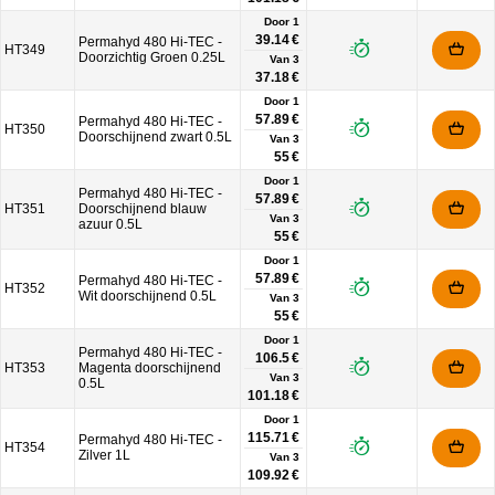
Door 1
39.14 €
Permahyd 480 Hi-TEC -
HT349
Doorzichtig Groen 0.25L
Van
3
37.18 €
Door 1
57.89 €
Permahyd 480 Hi-TEC -
HT350
Doorschijnend zwart 0.5L
Van
3
55 €
Door 1
Permahyd 480 Hi-TEC -
57.89 €
HT351
Doorschijnend blauw
Van
3
azuur 0.5L
55 €
Door 1
57.89 €
Permahyd 480 Hi-TEC -
HT352
Wit doorschijnend 0.5L
Van
3
55 €
Door 1
Permahyd 480 Hi-TEC -
106.5 €
HT353
Magenta doorschijnend
Van
3
0.5L
101.18 €
Door 1
115.71 €
Permahyd 480 Hi-TEC -
HT354
Zilver 1L
Van
3
109.92 €