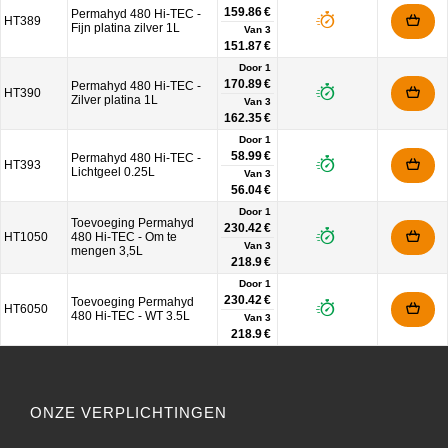
159.86 €
Permahyd 480 Hi-TEC -
HT389
Fijn platina zilver 1L
Van
3
151.87 €
Door 1
170.89 €
Permahyd 480 Hi-TEC -
HT390
Zilver platina 1L
Van
3
162.35 €
Door 1
58.99 €
Permahyd 480 Hi-TEC -
HT393
Lichtgeel 0.25L
Van
3
56.04 €
Door 1
Toevoeging Permahyd
230.42 €
HT1050
480 Hi-TEC - Om te
Van
3
mengen 3,5L
218.9 €
Door 1
230.42 €
Toevoeging Permahyd
HT6050
480 Hi-TEC - WT 3.5L
Van
3
218.9 €
ONZE VERPLICHTINGEN