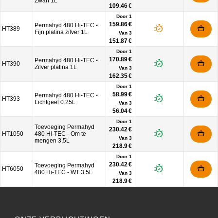
Zwart 1L
109.46 €
Door 1
159.86 €
Permahyd 480 Hi-TEC -
HT389
Fijn platina zilver 1L
Van
3
151.87 €
Door 1
170.89 €
Permahyd 480 Hi-TEC -
HT390
Zilver platina 1L
Van
3
162.35 €
Door 1
58.99 €
Permahyd 480 Hi-TEC -
HT393
Lichtgeel 0.25L
Van
3
56.04 €
Door 1
Toevoeging Permahyd
230.42 €
HT1050
480 Hi-TEC - Om te
Van
3
mengen 3,5L
218.9 €
Door 1
230.42 €
Toevoeging Permahyd
HT6050
480 Hi-TEC - WT 3.5L
Van
3
218.9 €