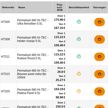
Prijs
Referentie
Naam
excl.
Beschikbaarheid
Toevoegen
BTW
Door 1
175.96 €
Permahyd 480 Hi-TEC -
HT305
Ultra feinsilber 0.5L
Van
3
167.16 €
Door 1
115.22 €
Permahyd 480 Hi-TEC -
HT308
helder oranje 0.5L
Van
3
109.46 €
Door 1
115.22 €
Permahyd 480 Hi-TEC -
HT311
Rubine Rood 0.5L
Van
3
109.46 €
Door 1
Permahyd 480 Hi-TEC -
26.6 €
HT315
Blauwe parel extra fijn
Van
3
100ml
25.27 €
Door 1
104.19 €
Permahyd 480 Hi-TEC -
HT320
Platina Parel 0.5L
Van
3
98.98 €
Door 1
150.5 €
Permahyd 480 Hi-TEC -