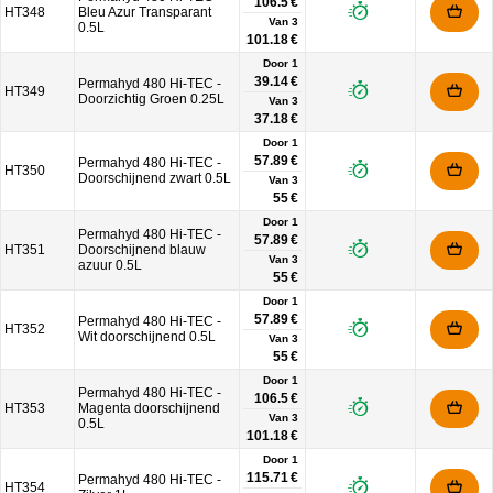
106.5 €
HT348
Bleu Azur Transparant
Van
3
0.5L
101.18 €
Door 1
39.14 €
Permahyd 480 Hi-TEC -
HT349
Doorzichtig Groen 0.25L
Van
3
37.18 €
Door 1
57.89 €
Permahyd 480 Hi-TEC -
HT350
Doorschijnend zwart 0.5L
Van
3
55 €
Door 1
Permahyd 480 Hi-TEC -
57.89 €
HT351
Doorschijnend blauw
Van
3
azuur 0.5L
55 €
Door 1
57.89 €
Permahyd 480 Hi-TEC -
HT352
Wit doorschijnend 0.5L
Van
3
55 €
Door 1
Permahyd 480 Hi-TEC -
106.5 €
HT353
Magenta doorschijnend
Van
3
0.5L
101.18 €
Door 1
115.71 €
Permahyd 480 Hi-TEC -
HT354