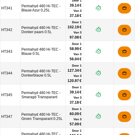
Door 1
39.14 €
Permahyd 480 Hi-TEC -
HT341
Blauw Azur 0,25L
Van
3
37.18 €
Door 1
102.19 €
Permahyd 480 Hi-TEC -
HT342
Donker paars 0.5L
Van
3
97.08 €
Door 1
58.99 €
Permahyd 480 Hi-TEC -
HT343
Blauw 0.5L
Van
3
56.04 €
Door 1
127.34 €
Permahyd 480 Hi-TEC -
HT344
Donkerblauw 0.5L
Van
3
120.97 €
Door 1
39.14 €
Permahyd 480 Hi-TEC -
HT345
Smaragd Transparant
Van
3
37.18 €
Door 1
60.09 €
Permahyd 480 Hi-TEC -
HT347
Groen Transparant 0.25L
Van
3
57.09 €
Door 1
Permahyd 480 Hi-TEC -