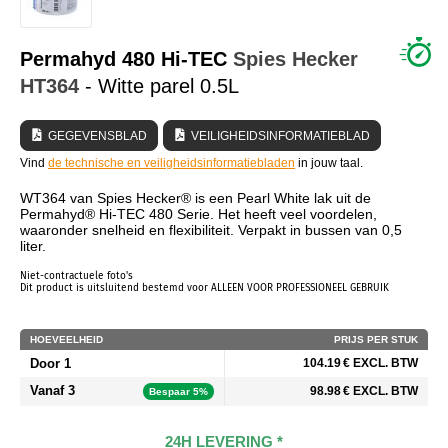
WIE ZIJN WIJ?
Permahyd 480 Hi-TEC
Spies Hecker
HT364
- Witte parel 0.5L
GEGEVENSBLAD
VEILIGHEIDSINFORMATIEBLAD
Vind
de technische en veiligheidsinformatiebladen
in jouw taal.
WT364 van Spies Hecker® is een Pearl White lak uit de
Permahyd® Hi-TEC 480 Serie. Het heeft veel voordelen,
waaronder snelheid en flexibiliteit. Verpakt in bussen van 0,5
liter.
Niet-contractuele foto's
Dit product is uitsluitend bestemd voor ALLEEN VOOR PROFESSIONEEL GEBRUIK
HOEVEELHEID
PRIJS PER STUK
Door 1
104.19 € EXCL. BTW
Vanaf 3
98.98 € EXCL. BTW
Bespaar 5%
24H LEVERING *