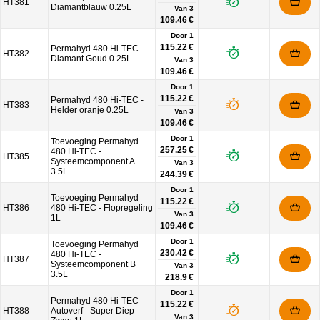
HT381
Diamantblauw 0.25L
Van
3
109.46 €
Door 1
115.22 €
Permahyd 480 Hi-TEC -
HT382
Diamant Goud 0.25L
Van
3
109.46 €
Door 1
115.22 €
Permahyd 480 Hi-TEC -
HT383
Helder oranje 0.25L
Van
3
109.46 €
Door 1
Toevoeging Permahyd
257.25 €
480 Hi-TEC -
HT385
Systeemcomponent A
Van
3
3.5L
244.39 €
Door 1
Toevoeging Permahyd
115.22 €
HT386
480 Hi-TEC - Flopregeling
Van
3
1L
109.46 €
Door 1
Toevoeging Permahyd
230.42 €
480 Hi-TEC -
HT387
Systeemcomponent B
Van
3
3.5L
218.9 €
Door 1
Permahyd 480 Hi-TEC
115.22 €
HT388
Autoverf - Super Diep
Van
3