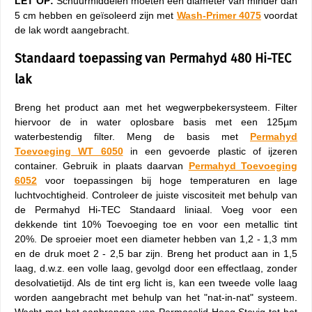
LET OP:
Schuurmiddelen moeten een diameter van minder dan
5 cm hebben en geïsoleerd zijn met
Wash-Primer 4075
voordat
de lak wordt aangebracht.
Standaard toepassing van Permahyd 480 Hi-TEC
lak
Breng het product aan met het wegwerpbekersysteem. Filter
hiervoor de in water oplosbare basis met een 125µm
waterbestendig filter. Meng de basis met
Permahyd
Toevoeging WT 6050
in een gevoerde plastic of ijzeren
container. Gebruik in plaats daarvan
Permahyd Toevoeging
6052
voor toepassingen bij hoge temperaturen en lage
luchtvochtigheid. Controleer de juiste viscositeit met behulp van
de Permahyd Hi-TEC Standaard liniaal. Voeg voor een
dekkende tint 10% Toevoeging toe en voor een metallic tint
20%. De sproeier moet een diameter hebben van 1,2 - 1,3 mm
en de druk moet 2 - 2,5 bar zijn. Breng het product aan in 1,5
laag, d.w.z. een volle laag, gevolgd door een effectlaag, zonder
desolvatietijd. Als de tint erg licht is, kan een tweede volle laag
worden aangebracht met behulp van het "nat-in-nat" systeem.