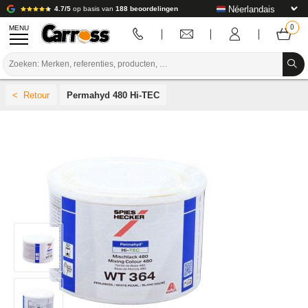
4.7/5
op basis van
188 beoordelingen
MENU
PROMOTIES
Permahyd 480 Hi-TEC
KLEURCODE
MERKEN
VOORBEREIDING / VERVEN / AFWERKING
VERBRUIKSARTIKELEN VOOR CARROSSERIE
GEREEDSCHAP VOOR CARROSSERIE
UITRUSTING VOOR CARROSSERIE
LABORATORIUMINSTALLATIE
HANDLEIDING & ADVIES