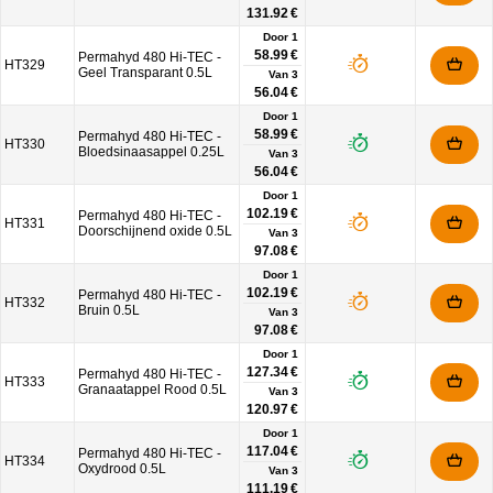
131.92 €
Door 1
58.99 €
Permahyd 480 Hi-TEC -
HT329
Geel Transparant 0.5L
Van
3
56.04 €
Door 1
58.99 €
Permahyd 480 Hi-TEC -
HT330
Bloedsinaasappel 0.25L
Van
3
56.04 €
Door 1
102.19 €
Permahyd 480 Hi-TEC -
HT331
Doorschijnend oxide 0.5L
Van
3
97.08 €
Door 1
102.19 €
Permahyd 480 Hi-TEC -
HT332
Bruin 0.5L
Van
3
97.08 €
Door 1
127.34 €
Permahyd 480 Hi-TEC -
HT333
Granaatappel Rood 0.5L
Van
3
120.97 €
Door 1
117.04 €
Permahyd 480 Hi-TEC -
HT334
Oxydrood 0.5L
Van
3
111.19 €