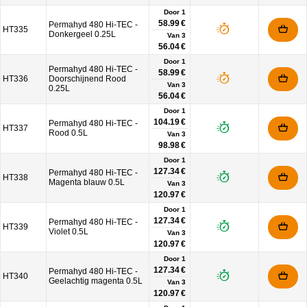
Door 1
58.99 €
Permahyd 480 Hi-TEC -
HT335
Donkergeel 0.25L
Van
3
56.04 €
Door 1
Permahyd 480 Hi-TEC -
58.99 €
HT336
Doorschijnend Rood
Van
3
0.25L
56.04 €
Door 1
104.19 €
Permahyd 480 Hi-TEC -
HT337
Rood 0.5L
Van
3
98.98 €
Door 1
127.34 €
Permahyd 480 Hi-TEC -
HT338
Magenta blauw 0.5L
Van
3
120.97 €
Door 1
127.34 €
Permahyd 480 Hi-TEC -
HT339
Violet 0.5L
Van
3
120.97 €
Door 1
127.34 €
Permahyd 480 Hi-TEC -
HT340
Geelachtig magenta 0.5L
Van
3
120.97 €