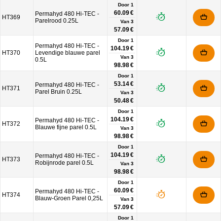
Door 1
60.09 €
Permahyd 480 Hi-TEC -
HT369
Parelrood 0.25L
Van
3
57.09 €
Door 1
Permahyd 480 Hi-TEC -
104.19 €
HT370
Levendige blauwe parel
Van
3
0.5L
98.98 €
Door 1
53.14 €
Permahyd 480 Hi-TEC -
HT371
Parel Bruin 0.25L
Van
3
50.48 €
Door 1
104.19 €
Permahyd 480 Hi-TEC -
HT372
Blauwe fijne parel 0.5L
Van
3
98.98 €
Door 1
104.19 €
Permahyd 480 Hi-TEC -
HT373
Robijnrode parel 0.5L
Van
3
98.98 €
Door 1
60.09 €
Permahyd 480 Hi-TEC -
HT374
Blauw-Groen Parel 0,25L
Van
3
57.09 €
Door 1