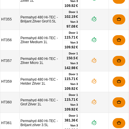
Zilver 1L
Van
3
109.92 €
Door 1
102.19 €
Permahyd 480 Hi-TEC -
HT355
Briljant Zilver Grof 0.5L
Van
3
97.08 €
Door 1
115.71 €
Permahyd 480 Hi-TEC -
HT356
Zilver Medium 1L
Van
3
109.92 €
Door 1
150.5 €
Permahyd 480 Hi-TEC -
HT357
Zilver Micro 1L
Van
3
142.98 €
Door 1
115.71 €
Permahyd 480 Hi-TEC -
HT359
Helder Zilver 1L
Van
3
109.92 €
Door 1
115.71 €
Permahyd 480 Hi-TEC -
HT360
Grof Zilver 1L
Van
3
109.92 €
Door 1
381.36 €
Permahyd 480 Hi-TEC -
HT361
Briljant zilver 3.5L
Van
3