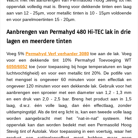
Wacht met het aanbrengen van Permasolid Hoog Stevig tot het
oppervlak volledig mat is. Breng voor dekkende tinten een laag
aan van 12 - 25µm, voor metallic tinten is 10 - 15µm voldoende
en voor parelmoertinten 15 - 20µm.
Aanbrengen van Permahyd 480 Hi-TEC lak in drie
lagen en meerdere tinten
Voeg 5%
Permahyd Verf verharder 3080
toe aan de lak. Voeg
voor een dekkende tint 10% Permahyd Toevoeging WT
6050/6052
toe (voor toepassing bij hoge temperaturen en lage
luchtvochtigheid) en voor een metallic tint 20%. De potlife van
het mengsel is ongeveer 60 minuten voor een effectlak en
ongeveer 120 minuten voor een dekkende lak. Gebruik voor het
aanbrengen een sproeier met een diameter van 1,2 - 1,3 mm
en een druk van 2,0 - 2,5 bar. Breng het product aan in 1,5
laag, d.w.z. één volle laag, dan één effectlaag, zonder
uitdampingstijd. Als de tint erg licht is, kan een tweede volle laag
worden aangebracht met het "nat-in-nat" systeem. Het
oppervlak kan dan worden bedekt met een Permasolid Hoog
Stevig tint of Autolak. Voor toepassing in een voertuig, waar het
product een satijnglanseffect moet hebben maar geen