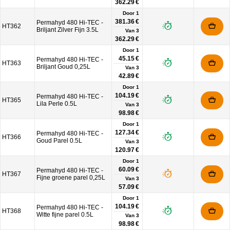
362.29 €
Door 1
381.36 €
Permahyd 480 Hi-TEC -
HT362
Briljant Zilver Fijn 3.5L
Van
3
362.29 €
Door 1
45.15 €
Permahyd 480 Hi-TEC -
HT363
Briljant Goud 0,25L
Van
3
42.89 €
Door 1
104.19 €
Permahyd 480 Hi-TEC -
HT365
Lila Perle 0.5L
Van
3
98.98 €
Door 1
127.34 €
Permahyd 480 Hi-TEC -
HT366
Goud Parel 0.5L
Van
3
120.97 €
Door 1
60.09 €
Permahyd 480 Hi-TEC -
HT367
Fijne groene parel 0,25L
Van
3
57.09 €
Door 1
104.19 €
Permahyd 480 Hi-TEC -
HT368
Witte fijne parel 0.5L
Van
3
98.98 €