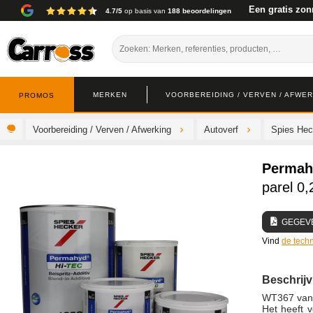
Een gratis zon
4.7/5
op basis van
188 beoordelingen
MERKEN
VOORBEREIDING / VERVEN / AFWE
PROMOS
Voorbereiding / Verven / Afwerking
Autoverf
Spies Hec
Permah
parel 0,
GEGEV
Vind
de techn
Beschrijv
WT367 van 
Het heeft v