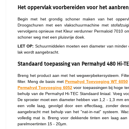
Het oppervlak voorbereiden voor het aanbre
Begin met het grondig schoner maken van het opper
Droogschuren met een vlakschuurmachine met stofafzuig
vervolgens opnieuw met Kleur verdunner Permaloid 7010 om al
schoner weg met een pluisvrije doek.
LET OP:
Schuurmiddelen moeten een diameter van minder 
lak wordt aangebracht.
Standaard toepassing van Permahyd 480 Hi-TE
Breng het product aan met het wegwerpbekersysteem. Filte
filter. Meng de basis met
Permahyd Toevoeging WT 6050
Permahyd Toevoeging 6052
voor toepassingen bij hoge tem
behulp van de Permahyd Hi-TEC Standaard liniaal. Voeg voo
De sproeier moet een diameter hebben van 1,2 - 1,3 mm en de
een volle laag, gevolgd door een effectlaag, zonder desol
aangebracht met behulp van het "nat-in-nat" systeem. Wac
volledig mat is. Breng voor dekkende tinten een laag aan
parelmoertinten 15 - 20µm.