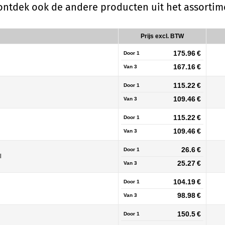
 ontdek ook de andere producten uit het assorti
Prijs excl. BTW
175.96 €
Door 1
167.16 €
Van
3
115.22 €
Door 1
109.46 €
Van
3
115.22 €
Door 1
109.46 €
Van
3
26.6 €
Door 1
l
25.27 €
Van
3
104.19 €
Door 1
98.98 €
Van
3
150.5 €
Door 1