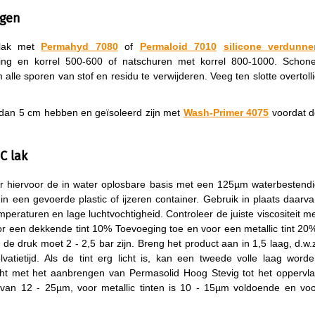
ngen
vlak met
Permahyd 7080
of
Permaloid 7010
silicone verdunne
ing en korrel 500-600 of natschuren met korrel 800-1000. Schone
le sporen van stof en residu te verwijderen. Veeg ten slotte overtoll
dan 5 cm hebben en geïsoleerd zijn met
Wash-Primer 4075
voordat d
C lak
r hiervoor de in water oplosbare basis met een 125µm waterbestend
in een gevoerde plastic of ijzeren container. Gebruik in plaats daarv
peraturen en lage luchtvochtigheid. Controleer de juiste viscositeit m
r een dekkende tint 10% Toevoeging toe en voor een metallic tint 20
 druk moet 2 - 2,5 bar zijn. Breng het product aan in 1,5 laag, d.w.
vatietijd. Als de tint erg licht is, kan een tweede volle laag word
ht met het aanbrengen van Permasolid Hoog Stevig tot het oppervl
 van 12 - 25µm, voor metallic tinten is 10 - 15µm voldoende en vo