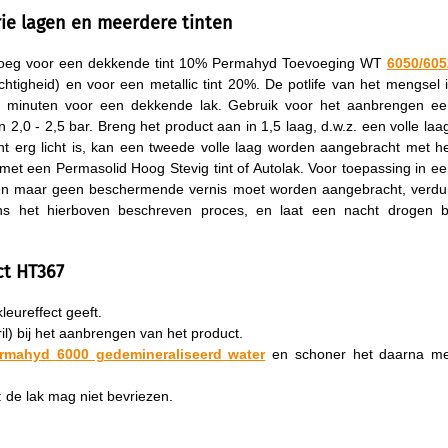
ie lagen en meerdere tinten
Voeg voor een dekkende tint 10% Permahyd Toevoeging WT
6050/605
htigheid) en voor een metallic tint 20%. De potlife van het mengsel 
0 minuten voor een dekkende lak. Gebruik voor het aanbrengen ee
,0 - 2,5 bar. Breng het product aan in 1,5 laag, d.w.z. een volle laa
tint erg licht is, kan een tweede volle laag worden aangebracht met h
met een Permasolid Hoog Stevig tint of Autolak. Voor toepassing in e
bben maar geen beschermende vernis moet worden aangebracht, verd
ns het hierboven beschreven proces, en laat een nacht drogen bi
ct HT367
leureffect geeft.
l) bij het aanbrengen van het product.
rmahyd 6000 gedemineraliseerd water
en schoner het daarna me
de lak mag niet bevriezen.