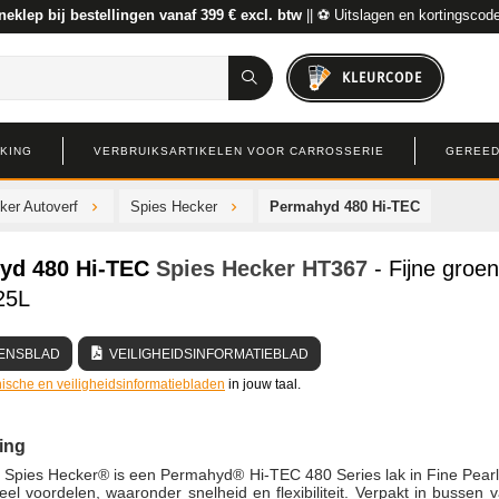
neklep bij bestellingen vanaf 399 € excl. btw
|| ⚽ Uitslagen en kortingscod
KLEURCODE
RKING
VERBRUIKSARTIKELEN VOOR CARROSSERIE
GEREED
ker Autoverf
Spies Hecker
Permahyd 480 Hi-TEC
yd 480 Hi-TEC
Spies Hecker
HT367
- Fijne groe
25L
ENSBLAD
VEILIGHEIDSINFORMATIEBLAD
ische en veiligheidsinformatiebladen
in jouw taal.
ing
Spies Hecker® is een Permahyd® Hi-TEC 480 Series lak in Fine Pear
eel voordelen, waaronder snelheid en flexibiliteit. Verpakt in bussen 