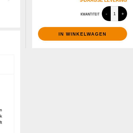
5-DAAGSE LEVERING
KWANTITEIT
IN WINKELWAGEN
en
ok
ft