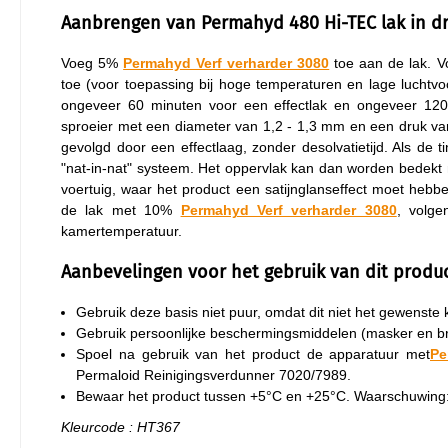
Aanbrengen van Permahyd 480 Hi-TEC lak in dr
Voeg 5%
Permahyd Verf verharder 3080
toe aan de lak. 
toe (voor toepassing bij hoge temperaturen en lage luchtvoc
ongeveer 60 minuten voor een effectlak en ongeveer 12
sproeier met een diameter van 1,2 - 1,3 mm en een druk van 2
gevolgd door een effectlaag, zonder desolvatietijd. Als de 
"nat-in-nat" systeem. Het oppervlak kan dan worden bedekt 
voertuig, waar het product een satijnglanseffect moet he
de lak met 10%
Permahyd Verf verharder 3080
, volge
kamertemperatuur.
Aanbevelingen voor het gebruik van dit produ
Gebruik deze basis niet puur, omdat dit niet het gewenste k
Gebruik persoonlijke beschermingsmiddelen (masker en bri
Spoel na gebruik van het product de apparatuur met
Pe
Permaloid Reinigingsverdunner 7020/7989.
Bewaar het product tussen +5°C en +25°C. Waarschuwing: 
Kleurcode : HT367