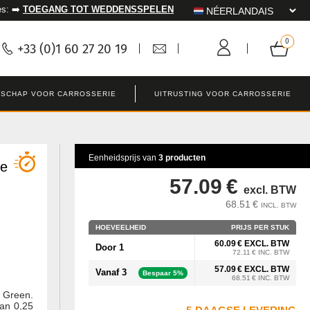
es: ➡️
TOEGANG TOT WEDDENSSPELEN
+33 (0)1 60 27 20 19
SCHAP VOOR CARROSSERIE
UITRUSTING VOOR CARROSSERIE
Eenheidsprijs van
3 producten
ne
57.09 €
excl. BTW
68.51 €
INCL. BTW
HOEVEELHEID
PRIJS PER STUK
60.09 € EXCL. BTW
Door 1
72.11 € INC. BTW
57.09 € EXCL. BTW
Vanaf 3
Bespaar 5%
68.51 € INC. BTW
l Green.
van 0,25