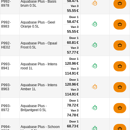
58.47 €
P992-
Aquabase Plus - Basis
8978
bruin 0.5L
Van
3
55.55 €
Door 1
58.47 €
P992-
Aquabase Plus - Geel
8983
Oranje 0.5L
Van
3
55.55 €
Door 1
60.81 €
P992-
Aquabase Plus - Opaal
HE02
Frost 0.5L
Van
3
57.77 €
Door 1
120.96 €
P993-
Aquabase Plus - Intens
8941
rood 1L
Van
3
114.91 €
Door 1
120.96 €
P993-
Aquabase Plus - Intens
8963
Amber 1L
Van
3
114.91 €
Door 1
78.72 €
P993-
Aquabase Plus -
8972
Briljantgeel 0.5L
Van
3
74.78 €
Door 1
68.73 €
P994-
Aquabase Plus - Schoon