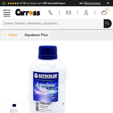
4.7/5
op basis van
188 beoordelingen
MENU
PROMOTIES
Aquabase Plus
KLEURCODE
MERKEN
VOORBEREIDING / VERVEN / AFWERKING
VERBRUIKSARTIKELEN VOOR CARROSSERIE
GEREEDSCHAP VOOR CARROSSERIE
UITRUSTING VOOR CARROSSERIE
LABORATORIUMINSTALLATIE
HANDLEIDING & ADVIES