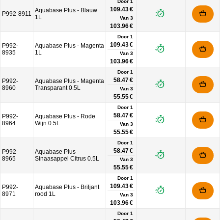
Door 1
109.43 €
Aquabase Plus - Blauw
P992-8911
1L
Van
3
103.96 €
Door 1
109.43 €
P992-
Aquabase Plus - Magenta
8935
1L
Van
3
103.96 €
Door 1
58.47 €
P992-
Aquabase Plus - Magenta
8960
Transparant 0.5L
Van
3
55.55 €
Door 1
58.47 €
P992-
Aquabase Plus - Rode
8964
Wijn 0.5L
Van
3
55.55 €
Door 1
58.47 €
P992-
Aquabase Plus -
8965
Sinaasappel Citrus 0.5L
Van
3
55.55 €
Door 1
109.43 €
P992-
Aquabase Plus - Briljant
8971
rood 1L
Van
3
103.96 €
Door 1