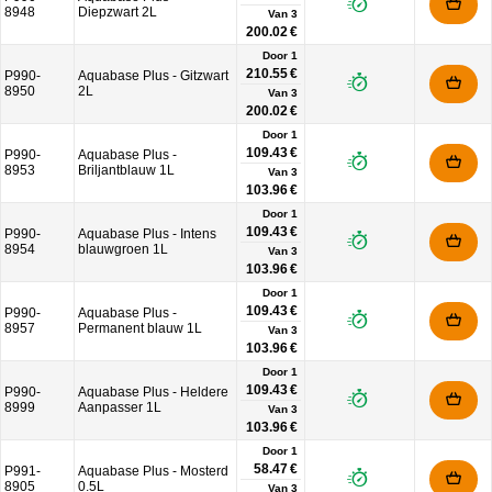
8948
Diepzwart 2L
Van
3
200.02 €
Door 1
210.55 €
P990-
Aquabase Plus - Gitzwart
8950
2L
Van
3
200.02 €
Door 1
109.43 €
P990-
Aquabase Plus -
8953
Briljantblauw 1L
Van
3
103.96 €
Door 1
109.43 €
P990-
Aquabase Plus - Intens
8954
blauwgroen 1L
Van
3
103.96 €
Door 1
109.43 €
P990-
Aquabase Plus -
8957
Permanent blauw 1L
Van
3
103.96 €
Door 1
109.43 €
P990-
Aquabase Plus - Heldere
8999
Aanpasser 1L
Van
3
103.96 €
Door 1
58.47 €
P991-
Aquabase Plus - Mosterd
8905
0.5L
Van
3