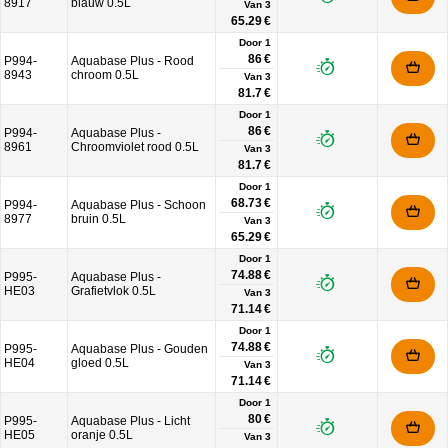
8917
blauw 0.5L
Van
3
65.29 €
Door 1
86 €
P994-
Aquabase Plus - Rood
8943
chroom 0.5L
Van
3
81.7 €
Door 1
86 €
P994-
Aquabase Plus -
8961
Chroomviolet rood 0.5L
Van
3
81.7 €
Door 1
68.73 €
P994-
Aquabase Plus - Schoon
8977
bruin 0.5L
Van
3
65.29 €
Door 1
74.88 €
P995-
Aquabase Plus -
HE03
Grafietvlok 0.5L
Van
3
71.14 €
Door 1
74.88 €
P995-
Aquabase Plus - Gouden
HE04
gloed 0.5L
Van
3
71.14 €
Door 1
80 €
P995-
Aquabase Plus - Licht
HE05
oranje 0.5L
Van
3