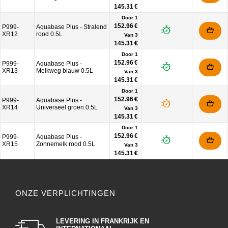
145.31 €
Door 1
152.96 €
P999-
Aquabase Plus - Stralend
XR12
rood 0.5L
Van
3
145.31 €
Door 1
152.96 €
P999-
Aquabase Plus -
XR13
Melkweg blauw 0.5L
Van
3
145.31 €
Door 1
152.96 €
P999-
Aquabase Plus -
XR14
Universeel groen 0.5L
Van
3
145.31 €
Door 1
152.96 €
P999-
Aquabase Plus -
XR15
Zonnemelk rood 0.5L
Van
3
145.31 €
ONZE VERPLICHTINGEN
LEVERING IN FRANKRIJK EN