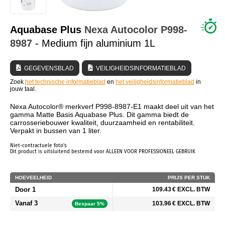
WIE ZIJN WIJ?
Aquabase Plus
Nexa Autocolor
P998-
8987
- Medium fijn aluminium 1L
GEGEVENSBLAD
VEILIGHEIDSINFORMATIEBLAD
Zoek
het technische informatieblad
en
het veiligheidsinformatieblad
in
jouw taal.
Nexa Autocolor® merkverf P998-8987-E1 maakt deel uit van het
gamma Matte Basis Aquabase Plus. Dit gamma biedt de
carrosseriebouwer kwaliteit, duurzaamheid en rentabiliteit.
Verpakt in bussen van 1 liter.
Niet-contractuele foto's
Dit product is uitsluitend bestemd voor ALLEEN VOOR PROFESSIONEEL GEBRUIK
HOEVEELHEID
PRIJS PER STUK
Door 1
109.43 € EXCL. BTW
Vanaf 3
103.96 € EXCL. BTW
Bespaar 5%