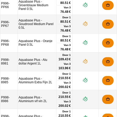
Aquabase Plus -
80.51 €
P996-
Groenblauw Medium
PP66
Van
3
Parel 0.5L
76.48 €
Door 1
Aquabase Plus -
80.51 €
P996-
Goudrood Medium Parel
PP67
Van
3
0.5L
76.48 €
Door 1
80.51 €
P996-
Aquabase Plus - Oranje
PP68
Parel 0.5L
Van
3
76.48 €
Door 1
109.43 €
P998-
Aquabase Plus - Alu
8981
dollar Argent 1L
Van
3
103.96 €
Door 1
210.55 €
P998-
Aquabase Plus -
8985
Aluminium Extra Fijn 2L
Van
3
200.02 €
Door 1
210.55 €
P998-
Aquabase Plus -
8986
Aluminium vif vin 2L
Van
3
200.02 €
Door 1
210.55 €
P998-
Aquabase Plus -