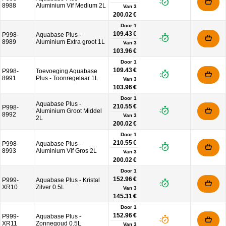
8988
Aluminium Vif Medium 2L
Van
3
200.02 €
Door 1
109.43 €
P998-
Aquabase Plus -
8989
Aluminium Extra groot 1L
Van
3
103.96 €
Door 1
109.43 €
P998-
Toevoeging Aquabase
8991
Plus - Toonregelaar 1L
Van
3
103.96 €
Door 1
Aquabase Plus -
210.55 €
P998-
Aluminium Groot Middel
8992
Van
3
2L
200.02 €
Door 1
210.55 €
P998-
Aquabase Plus -
8993
Aluminium Vif Gros 2L
Van
3
200.02 €
Door 1
152.96 €
P999-
Aquabase Plus - Kristal
XR10
Zilver 0.5L
Van
3
145.31 €
Door 1
152.96 €
P999-
Aquabase Plus -
XR11
Zonnegoud 0.5L
Van
3