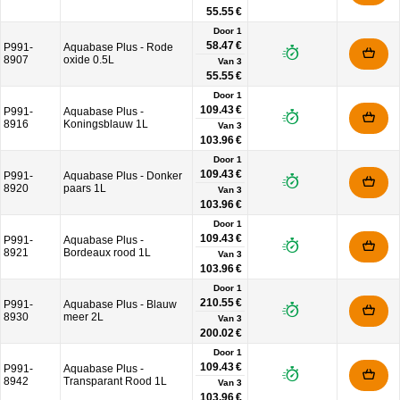
55.55 €
Door 1
58.47 €
P991-
Aquabase Plus - Rode
8907
oxide 0.5L
Van
3
55.55 €
Door 1
109.43 €
P991-
Aquabase Plus -
8916
Koningsblauw 1L
Van
3
103.96 €
Door 1
109.43 €
P991-
Aquabase Plus - Donker
8920
paars 1L
Van
3
103.96 €
Door 1
109.43 €
P991-
Aquabase Plus -
8921
Bordeaux rood 1L
Van
3
103.96 €
Door 1
210.55 €
P991-
Aquabase Plus - Blauw
8930
meer 2L
Van
3
200.02 €
Door 1
109.43 €
P991-
Aquabase Plus -
8942
Transparant Rood 1L
Van
3
103.96 €