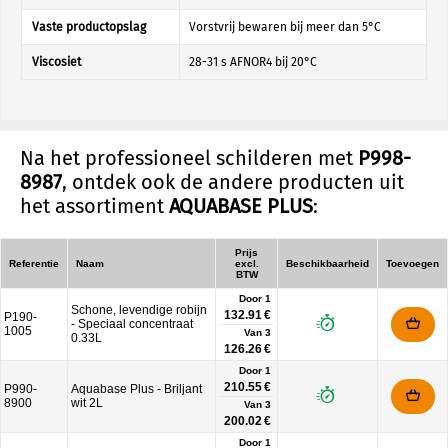
Vaste productopslag
Vorstvrij bewaren bij meer dan 5°C
Viscosiet
28-31 s AFNOR4 bij 20°C
Na het professioneel schilderen met
P998-
8987
, ontdek ook de andere producten uit
het assortiment
AQUABASE PLUS
:
Prijs
Referentie
Naam
excl.
Beschikbaarheid
Toevoegen
BTW
Door 1
Schone, levendige robijn
132.91 €
P190-
- Speciaal concentraat
1005
Van
3
0.33L
126.26 €
Door 1
210.55 €
P990-
Aquabase Plus - Briljant
8900
wit 2L
Van
3
200.02 €
Door 1