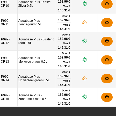
152.96 €
P999-
Aquabase Plus - Kristal
XR10
Zilver 0.5L
Van
3
145.31 €
Door 1
152.96 €
P999-
Aquabase Plus -
XR11
Zonnegoud 0.5L
Van
3
145.31 €
Door 1
152.96 €
P999-
Aquabase Plus - Stralend
XR12
rood 0.5L
Van
3
145.31 €
Door 1
152.96 €
P999-
Aquabase Plus -
XR13
Melkweg blauw 0.5L
Van
3
145.31 €
Door 1
152.96 €
P999-
Aquabase Plus -
XR14
Universeel groen 0.5L
Van
3
145.31 €
Door 1
152.96 €
P999-
Aquabase Plus -
XR15
Zonnemelk rood 0.5L
Van
3
145.31 €