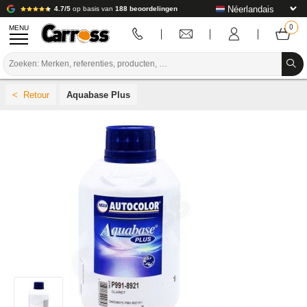
4.7/5
op basis van
188 beoordelingen
MENU
PROMOTIES
Aquabase Plus
KLEURCODE
MERKEN
VOORBEREIDING / VERVEN / AFWERKING
VERBRUIKSARTIKELEN VOOR CARROSSERIE
GEREEDSCHAP VOOR CARROSSERIE
UITRUSTING VOOR CARROSSERIE
LABORATORIUMINSTALLATIE
HANDLEIDING & ADVIES