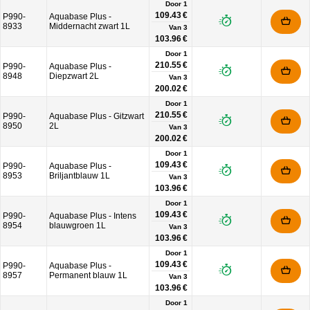
Door 1
109.43 €
P990-
Aquabase Plus -
8933
Middernacht zwart 1L
Van
3
103.96 €
Door 1
210.55 €
P990-
Aquabase Plus -
8948
Diepzwart 2L
Van
3
200.02 €
Door 1
210.55 €
P990-
Aquabase Plus - Gitzwart
8950
2L
Van
3
200.02 €
Door 1
109.43 €
P990-
Aquabase Plus -
8953
Briljantblauw 1L
Van
3
103.96 €
Door 1
109.43 €
P990-
Aquabase Plus - Intens
8954
blauwgroen 1L
Van
3
103.96 €
Door 1
109.43 €
P990-
Aquabase Plus -
8957
Permanent blauw 1L
Van
3
103.96 €
Door 1