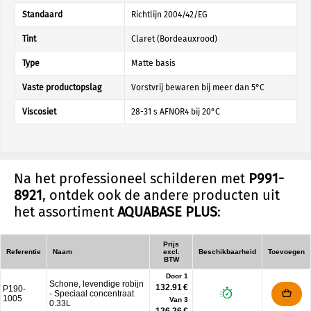
Standaard
Richtlijn 2004/42/EG
Tint
Claret (Bordeauxrood)
Type
Matte basis
Vaste productopslag
Vorstvrij bewaren bij meer dan 5°C
Viscosiet
28-31 s AFNOR4 bij 20°C
Na het professioneel schilderen met
P991-
8921
, ontdek ook de andere producten uit
het assortiment
AQUABASE PLUS
:
Prijs
Referentie
Naam
excl.
Beschikbaarheid
Toevoegen
BTW
Door 1
Schone, levendige robijn
132.91 €
P190-
- Speciaal concentraat
1005
Van
3
0.33L