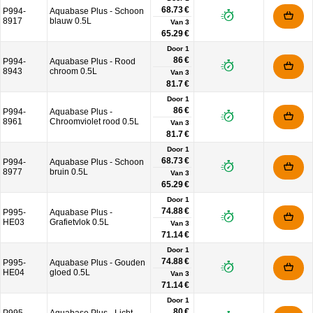
68.73 €
P994-
Aquabase Plus - Schoon
8917
blauw 0.5L
Van
3
65.29 €
Door 1
86 €
P994-
Aquabase Plus - Rood
8943
chroom 0.5L
Van
3
81.7 €
Door 1
86 €
P994-
Aquabase Plus -
8961
Chroomviolet rood 0.5L
Van
3
81.7 €
Door 1
68.73 €
P994-
Aquabase Plus - Schoon
8977
bruin 0.5L
Van
3
65.29 €
Door 1
74.88 €
P995-
Aquabase Plus -
HE03
Grafietvlok 0.5L
Van
3
71.14 €
Door 1
74.88 €
P995-
Aquabase Plus - Gouden
HE04
gloed 0.5L
Van
3
71.14 €
Door 1
80 €