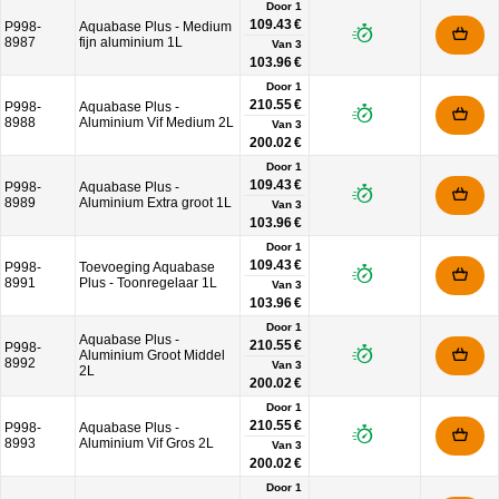
Door 1
109.43 €
P998-
Aquabase Plus - Medium
8987
fijn aluminium 1L
Van
3
103.96 €
Door 1
210.55 €
P998-
Aquabase Plus -
8988
Aluminium Vif Medium 2L
Van
3
200.02 €
Door 1
109.43 €
P998-
Aquabase Plus -
8989
Aluminium Extra groot 1L
Van
3
103.96 €
Door 1
109.43 €
P998-
Toevoeging Aquabase
8991
Plus - Toonregelaar 1L
Van
3
103.96 €
Door 1
Aquabase Plus -
210.55 €
P998-
Aluminium Groot Middel
8992
Van
3
2L
200.02 €
Door 1
210.55 €
P998-
Aquabase Plus -
8993
Aluminium Vif Gros 2L
Van
3
200.02 €
Door 1