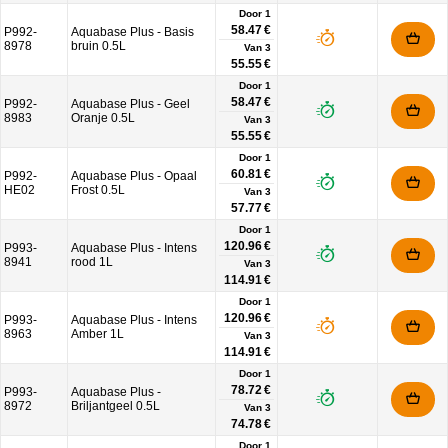
Door 1
58.47 €
P992-
Aquabase Plus - Basis
8978
bruin 0.5L
Van
3
55.55 €
Door 1
58.47 €
P992-
Aquabase Plus - Geel
8983
Oranje 0.5L
Van
3
55.55 €
Door 1
60.81 €
P992-
Aquabase Plus - Opaal
HE02
Frost 0.5L
Van
3
57.77 €
Door 1
120.96 €
P993-
Aquabase Plus - Intens
8941
rood 1L
Van
3
114.91 €
Door 1
120.96 €
P993-
Aquabase Plus - Intens
8963
Amber 1L
Van
3
114.91 €
Door 1
78.72 €
P993-
Aquabase Plus -
8972
Briljantgeel 0.5L
Van
3
74.78 €
Door 1