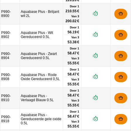
126.26 €
Door 1
210.55 €
P990-
Aquabase Plus - Briljant
8900
wit 2L
Van
3
200.02 €
Door 1
56.19 €
P990-
Aquabase Plus - Wit
8902
Gereduceerd 0.5L
Van
3
53.38 €
Door 1
58.47 €
P990-
Aquabase Plus - Zwart
8904
Gereduceerd 0.5L
Van
3
55.55 €
Door 1
58.47 €
P990-
Aquabase Plus - Rode
8908
Oxide Gereduceerd 0,5L
Van
3
55.55 €
Door 1
58.47 €
P990-
Aquabase Plus -
8910
Verlaagd Blauw 0.5L
Van
3
55.55 €
Door 1
Aquabase Plus -
58.47 €
P990-
Gereduceerde gele oxide
8918
Van
3
0.5L
55.55 €