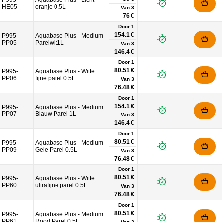
P995-
Aquabase Plus - Licht
HE05
oranje 0.5L
Van
3
76 €
Door 1
154.1 €
P995-
Aquabase Plus - Medium
PP05
Parelwit1L
Van
3
146.4 €
Door 1
80.51 €
P995-
Aquabase Plus - Witte
PP06
fijne parel 0.5L
Van
3
76.48 €
Door 1
154.1 €
P995-
Aquabase Plus - Medium
PP07
Blauw Parel 1L
Van
3
146.4 €
Door 1
80.51 €
P995-
Aquabase Plus - Medium
PP09
Gele Parel 0.5L
Van
3
76.48 €
Door 1
80.51 €
P995-
Aquabase Plus - Witte
PP60
ultrafijne parel 0.5L
Van
3
76.48 €
Door 1
80.51 €
P995-
Aquabase Plus - Medium
PP61
Rood Parel 0.5L
Van
3