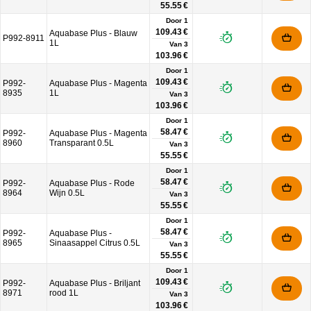
55.55 €
Door 1
109.43 €
Aquabase Plus - Blauw
P992-8911
1L
Van
3
103.96 €
Door 1
109.43 €
P992-
Aquabase Plus - Magenta
8935
1L
Van
3
103.96 €
Door 1
58.47 €
P992-
Aquabase Plus - Magenta
8960
Transparant 0.5L
Van
3
55.55 €
Door 1
58.47 €
P992-
Aquabase Plus - Rode
8964
Wijn 0.5L
Van
3
55.55 €
Door 1
58.47 €
P992-
Aquabase Plus -
8965
Sinaasappel Citrus 0.5L
Van
3
55.55 €
Door 1
109.43 €
P992-
Aquabase Plus - Briljant
8971
rood 1L
Van
3
103.96 €