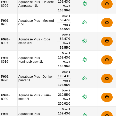
109.43 €
P990-
Aquabase Plus - Heldere
8999
Aanpasser 1L
Van
3
103.96 €
Door 1
58.47 €
P991-
Aquabase Plus - Mosterd
8905
0.5L
Van
3
55.55 €
Door 1
58.47 €
P991-
Aquabase Plus - Rode
8907
oxide 0.5L
Van
3
55.55 €
Door 1
109.43 €
P991-
Aquabase Plus -
8916
Koningsblauw 1L
Van
3
103.96 €
Door 1
109.43 €
P991-
Aquabase Plus - Donker
8920
paars 1L
Van
3
103.96 €
Door 1
210.55 €
P991-
Aquabase Plus - Blauw
8930
meer 2L
Van
3
200.02 €
Door 1
109.43 €
P991-
Aquabase Plus -