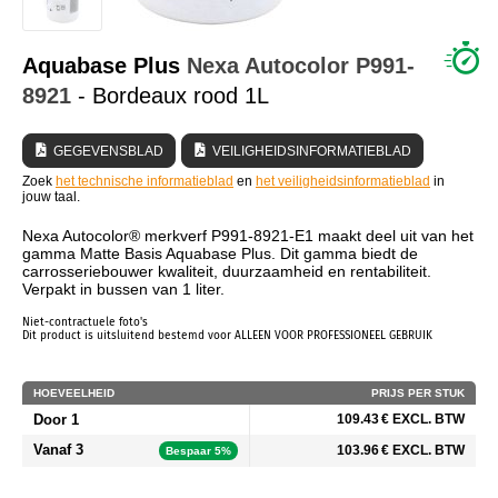
WIE ZIJN WIJ?
Aquabase Plus
Nexa Autocolor
P991-
8921
- Bordeaux rood 1L
GEGEVENSBLAD
VEILIGHEIDSINFORMATIEBLAD
Zoek
het technische informatieblad
en
het veiligheidsinformatieblad
in
jouw taal.
Nexa Autocolor® merkverf P991-8921-E1 maakt deel uit van het
gamma Matte Basis Aquabase Plus. Dit gamma biedt de
carrosseriebouwer kwaliteit, duurzaamheid en rentabiliteit.
Verpakt in bussen van 1 liter.
Niet-contractuele foto's
Dit product is uitsluitend bestemd voor ALLEEN VOOR PROFESSIONEEL GEBRUIK
HOEVEELHEID
PRIJS PER STUK
Door 1
109.43 € EXCL. BTW
Vanaf 3
103.96 € EXCL. BTW
Bespaar 5%