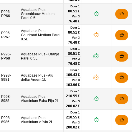
146.4 €
Door 1
Aquabase Plus -
80.51 €
P996-
Groenblauw Medium
PP66
Van
3
Parel 0.5L
76.48 €
Door 1
Aquabase Plus -
80.51 €
P996-
Goudrood Medium Parel
PP67
Van
3
0.5L
76.48 €
Door 1
80.51 €
P996-
Aquabase Plus - Oranje
PP68
Parel 0.5L
Van
3
76.48 €
Door 1
109.43 €
P998-
Aquabase Plus - Alu
8981
dollar Argent 1L
Van
3
103.96 €
Door 1
210.55 €
P998-
Aquabase Plus -
8985
Aluminium Extra Fijn 2L
Van
3
200.02 €
Door 1
210.55 €
P998-
Aquabase Plus -
8986
Aluminium vif vin 2L
Van
3
200.02 €