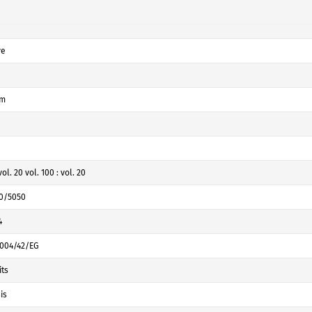
ve
mm
vol. 20 vol. 100 : vol. 20
0/5050
4
 2004/42/EG
its
is