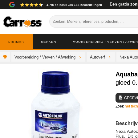
Een gratis zon
4.7/5
op basis van
188 beoordelingen
MERKEN
VOORBEREIDING / VERVEN / AFWE
PROMOS
Voorbereiding / Verven / Afwerking
Autoverf
Nexa Auto
Aquaba
gloed 0
GEGEV
Zoek
het tec
Beschrijv
Nexa Autoc
Plus. Dit 