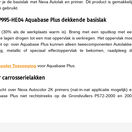
 je de basislak met Nexa Autolak en primer. Dit product is gemakkeli
 gebruikt.
995-HE04 Aquabase Plus dekkende basislak
(30% als de werkplaats warm is). Breng met een spuitkop met ee
de lagen drogen tot een mat oppervlak is verkregen. Het oppervlak mo
 Let op: over Aquabase Plus kunnen alleen tweecomponenten Autolakk
 metallic of speciaal effectoppervlak te bekomen, raadpleeg d
ocolor Toevoeging
voor Aquabase Plus.
carrosserielakken
t over Nexa Autocolor 2K primers (nat-in-nat applicatie mogelijk) 
abase Plus niet rechtstreeks op de Grondvullers P572-2000 en 200