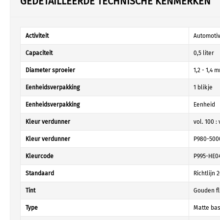
GEDETAILLEERDE TECHNISCHE KENMERKEN
Activiteit
Automoti
Capaciteit
0,5 liter
Diameter sproeier
1,2 - 1,4 
Eenheidsverpakking
1 blikje
Eenheidsverpakking
Eenheid
Kleur verdunner
vol. 100 : 
Kleur verdunner
P980-500
Kleurcode
P995-HE0
Standaard
Richtlijn
Tint
Gouden fl
Type
Matte bas