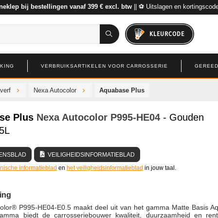
neklep bij bestellingen vanaf 399 € excl. btw
|| ⚽ Uitslagen en kortingscod
KLEURCODE
RKING
VERBRUIKSARTIKELEN VOOR CARROSSERIE
GEREED
verf
Nexa Autocolor
Aquabase Plus
se Plus
Nexa Autocolor
P995-HE04
- Gouden
.5L
ENSBLAD
VEILIGHEIDSINFORMATIEBLAD
hnische informatieblad
en
het veiligheidsinformatieblad
in jouw taal.
ing
olor® P995-HE04-E0.5 maakt deel uit van het gamma Matte Basis A
gamma biedt de carrosseriebouwer kwaliteit, duurzaamheid en rentab