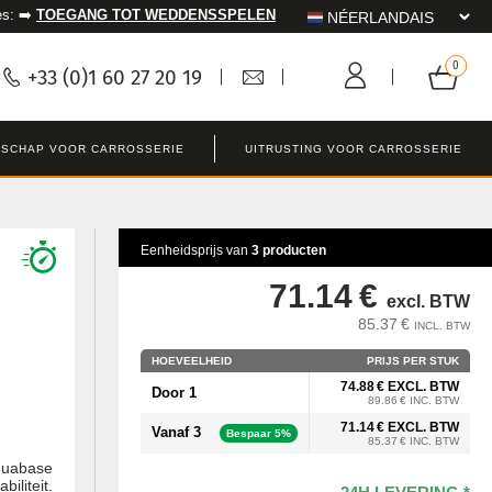
es: ➡️
TOEGANG TOT WEDDENSSPELEN
+33 (0)1 60 27 20 19
SCHAP VOOR CARROSSERIE
UITRUSTING VOOR CARROSSERIE
Eenheidsprijs van
3 producten
71.14 €
excl. BTW
85.37 €
INCL. BTW
HOEVEELHEID
PRIJS PER STUK
74.88 € EXCL. BTW
Door 1
89.86 € INC. BTW
71.14 € EXCL. BTW
Vanaf 3
Bespaar 5%
85.37 € INC. BTW
quabase
iliteit.