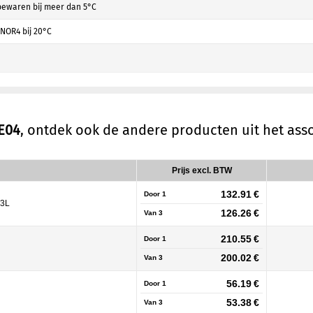
 bewaren bij meer dan 5°C
FNOR4 bij 20°C
E04
, ontdek ook de andere producten uit het as
Prijs excl. BTW
132.91 €
Door 1
33L
126.26 €
Van
3
210.55 €
Door 1
200.02 €
Van
3
56.19 €
Door 1
53.38 €
Van
3