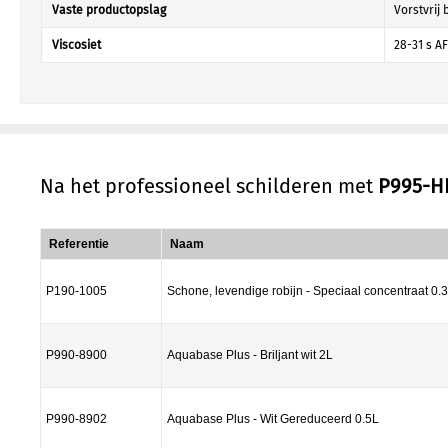
Vaste productopslag
Vorstvrij
Viscosiet
28-31 s A
Na het professioneel schilderen met
P995-H
Referentie
Naam
P190-1005
Schone, levendige robijn - Speciaal concentraat 0.
P990-8900
Aquabase Plus - Briljant wit 2L
P990-8902
Aquabase Plus - Wit Gereduceerd 0.5L