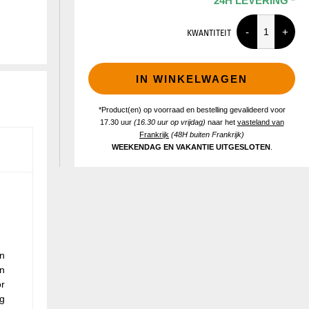
24H LEVERING *
KWANTITEIT
IN WINKELWAGEN
*Product(en) op voorraad en bestelling gevalideerd voor
17.30 uur
(16.30 uur op vrijdag)
naar het
vasteland van
Frankrijk
(48H buiten Frankrijk)
WEEKENDAG EN VAKANTIE UITGESLOTEN
.
n
en
r
og