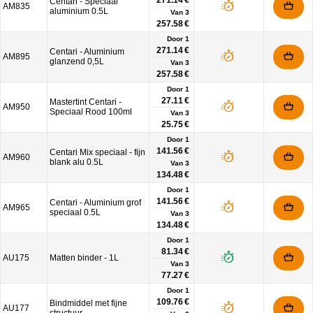
271.14 €
Centari - Speciaal
AM835
aluminium 0.5L
Van
3
257.58 €
Door 1
271.14 €
Centari - Aluminium
AM895
glanzend 0,5L
Van
3
257.58 €
Door 1
27.11 €
Mastertint Centari -
AM950
Speciaal Rood 100ml
Van
3
25.75 €
Door 1
141.56 €
Centari Mix speciaal - fijn
AM960
blank alu 0.5L
Van
3
134.48 €
Door 1
141.56 €
Centari - Aluminium grof
AM965
speciaal 0.5L
Van
3
134.48 €
Door 1
81.34 €
AU175
Matten binder - 1L
Van
3
77.27 €
Door 1
109.76 €
Bindmiddel met fijne
AU177