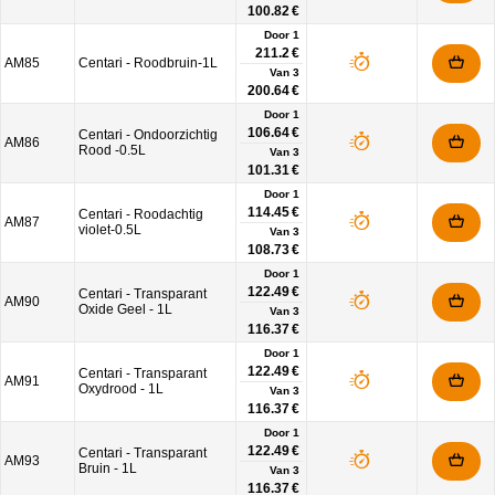
100.82 €
Door 1
211.2 €
AM85
Centari - Roodbruin-1L
Van
3
200.64 €
Door 1
106.64 €
Centari - Ondoorzichtig
AM86
Rood -0.5L
Van
3
101.31 €
Door 1
114.45 €
Centari - Roodachtig
AM87
violet-0.5L
Van
3
108.73 €
Door 1
122.49 €
Centari - Transparant
AM90
Oxide Geel - 1L
Van
3
116.37 €
Door 1
122.49 €
Centari - Transparant
AM91
Oxydrood - 1L
Van
3
116.37 €
Door 1
122.49 €
Centari - Transparant
AM93
Bruin - 1L
Van
3
116.37 €