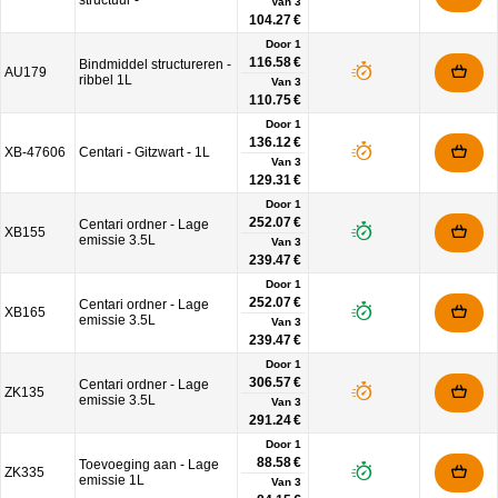
structuur -
Van
3
104.27 €
Door 1
116.58 €
Bindmiddel structureren -
AU179
ribbel 1L
Van
3
110.75 €
Door 1
136.12 €
XB-47606
Centari - Gitzwart - 1L
Van
3
129.31 €
Door 1
252.07 €
Centari ordner - Lage
XB155
emissie 3.5L
Van
3
239.47 €
Door 1
252.07 €
Centari ordner - Lage
XB165
emissie 3.5L
Van
3
239.47 €
Door 1
306.57 €
Centari ordner - Lage
ZK135
emissie 3.5L
Van
3
291.24 €
Door 1
88.58 €
Toevoeging aan - Lage
ZK335
emissie 1L
Van
3