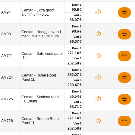
Door 1
90.6 €
Centari - Extra groot
AM94
aluminium - 0,5L
Van
3
86.07 €
Door 1
90.6 €
Centari - Hoogglanzend
AM98
medium-fijn aluminium
Van
3
86.07 €
Door 1
271.14 €
Centari - Satijnrood parel
AM721
-1L
Van
3
257.58 €
Door 1
252.07 €
Centari - Rutiel Rood
AM724
Parel 1L
Van
3
239.47 €
Door 1
56.54 €
Centari - Stralend rood
AM725
FX 100ml
Van
3
53.71 €
Door 1
271.14 €
Centari - Groene Rode
AM728
Parel 1L
Van
3
257.58 €
Door 1