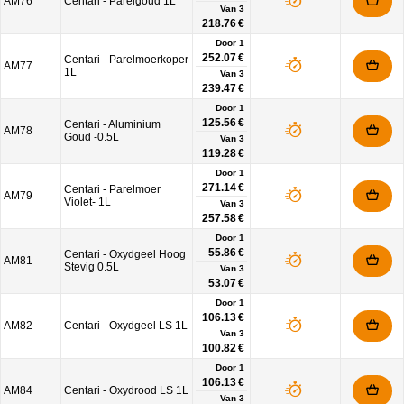
AM76
Centari - Parelgoud 1L
Van
3
218.76 €
Door 1
252.07 €
Centari - Parelmoerkoper
AM77
1L
Van
3
239.47 €
Door 1
125.56 €
Centari - Aluminium
AM78
Goud -0.5L
Van
3
119.28 €
Door 1
271.14 €
Centari - Parelmoer
AM79
Violet- 1L
Van
3
257.58 €
Door 1
55.86 €
Centari - Oxydgeel Hoog
AM81
Stevig 0.5L
Van
3
53.07 €
Door 1
106.13 €
AM82
Centari - Oxydgeel LS 1L
Van
3
100.82 €
Door 1
106.13 €
AM84
Centari - Oxydrood LS 1L
Van
3