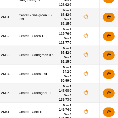
Hoog Stevig 1L
Van
3
128.02 €
Door 1
65.42 €
Centari - Snelgroen LS
AM31
0,5L
Van
3
62.15 €
Door 1
119.76 €
AM32
Centari - Groen 1L
Van
3
113.77 €
Door 1
65.42 €
AM33
Centari - Goudgroen 0.5L
Van
3
62.15 €
Door 1
64.2 €
AM34
Centari - Groen 0.5L
Van
3
60.99 €
Door 1
147.08 €
AM35
Centari - Groengeel 1L
Van
3
139.73 €
Door 1
149.74 €
AM41
Centari - Geel 1L
Van
3