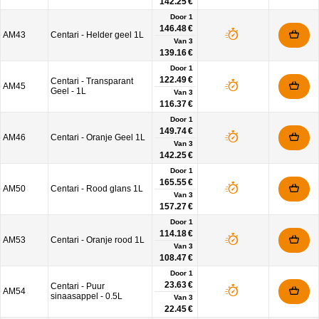
142.25 €
Door 1
146.48 €
AM43
Centari - Helder geel 1L
Van
3
139.16 €
Door 1
122.49 €
Centari - Transparant
AM45
Geel - 1L
Van
3
116.37 €
Door 1
149.74 €
AM46
Centari - Oranje Geel 1L
Van
3
142.25 €
Door 1
165.55 €
AM50
Centari - Rood glans 1L
Van
3
157.27 €
Door 1
114.18 €
AM53
Centari - Oranje rood 1L
Van
3
108.47 €
Door 1
23.63 €
Centari - Puur
AM54
sinaasappel - 0.5L
Van
3
22.45 €