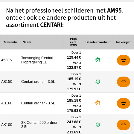
Na het professioneel schilderen met
AM95
,
ontdek ook de andere producten uit het
assortiment
CENTARI
:
Prijs
Referentie
Naam
excl.
Beschikbaarheid
Toevoegen
BTW
Door 1
129.44 €
Toevoeging Centari -
4530S
Flopregeling 1L
Van
3
122.97 €
Door 1
185.19 €
AB150
Centari ordner - 3.5L
Van
3
175.93 €
Door 1
185.19 €
AB160
Centari ordner - 3.5L
Van
3
175.93 €
Door 1
243.88 €
2K Centari 500 ordner -
AK100
3,5L
Van
3
231.69 €