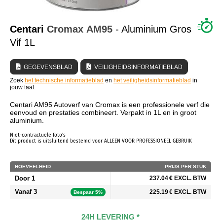
WIE ZIJN WIJ?
Centari
Cromax
AM95
- Aluminium Gros
Vif 1L
GEGEVENSBLAD
VEILIGHEIDSINFORMATIEBLAD
Zoek
het technische informatieblad
en
het veiligheidsinformatieblad
in
jouw taal.
Centari AM95 Autoverf van Cromax is een professionele verf die
eenvoud en prestaties combineert. Verpakt in 1L en in groot
aluminium.
Niet-contractuele foto's
Dit product is uitsluitend bestemd voor ALLEEN VOOR PROFESSIONEEL GEBRUIK
HOEVEELHEID
PRIJS PER STUK
Door 1
237.04 € EXCL. BTW
Vanaf 3
225.19 € EXCL. BTW
Bespaar 5%
24H LEVERING *