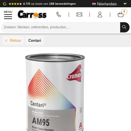
4.7/5
op basis van
188 beoordelingen
MENU
PROMOTIES
Centari
KLEURCODE
MERKEN
VOORBEREIDING / VERVEN / AFWERKING
VERBRUIKSARTIKELEN VOOR CARROSSERIE
GEREEDSCHAP VOOR CARROSSERIE
UITRUSTING VOOR CARROSSERIE
LABORATORIUMINSTALLATIE
HANDLEIDING & ADVIES