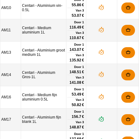
55.86 €
Centari - Aluminium vin-
AM10
0.5L
Van
3
53.07 €
Door 1
116.49 €
Centari - Medium
AM11
aluminium 1L
Van
3
110.67 €
Door 1
143.07 €
Centari - Aluminium groot
AM13
medium 1L
Van
3
135.92 €
Door 1
148.51 €
Centari - Aluminium
AM14
Gros-1L
Van
3
141.08 €
Door 1
53.49 €
Centari - Medium fijn
AM16
aluminium 0.5L
Van
3
50.82 €
Door 1
156.7 €
Centari - Aluminium fijn
AM17
blank 1L
Van
3
148.87 €
Door 1