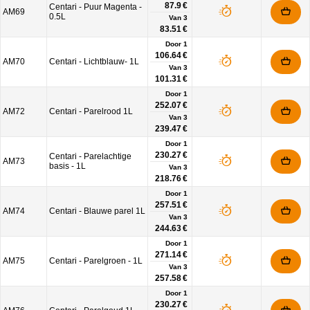
87.9 €
Centari - Puur Magenta -
AM69
0.5L
Van
3
83.51 €
Door 1
106.64 €
AM70
Centari - Lichtblauw- 1L
Van
3
101.31 €
Door 1
252.07 €
AM72
Centari - Parelrood 1L
Van
3
239.47 €
Door 1
230.27 €
Centari - Parelachtige
AM73
basis - 1L
Van
3
218.76 €
Door 1
257.51 €
AM74
Centari - Blauwe parel 1L
Van
3
244.63 €
Door 1
271.14 €
AM75
Centari - Parelgroen - 1L
Van
3
257.58 €
Door 1
230.27 €