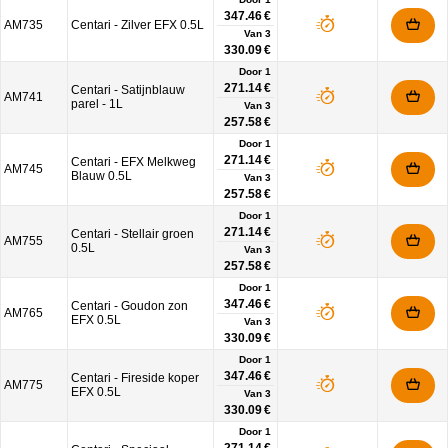
347.46 €
AM735
Centari - Zilver EFX 0.5L
Van
3
330.09 €
Door 1
271.14 €
Centari - Satijnblauw
AM741
parel - 1L
Van
3
257.58 €
Door 1
271.14 €
Centari - EFX Melkweg
AM745
Blauw 0.5L
Van
3
257.58 €
Door 1
271.14 €
Centari - Stellair groen
AM755
0.5L
Van
3
257.58 €
Door 1
347.46 €
Centari - Goudon zon
AM765
EFX 0.5L
Van
3
330.09 €
Door 1
347.46 €
Centari - Fireside koper
AM775
EFX 0.5L
Van
3
330.09 €
Door 1