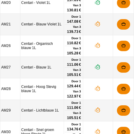
137.69 €
AM20
Centari - Violet 1L
Van
3
130.81 €
Door 1
147.08 €
AM21
Centari - Blauw Violet 1L
Van
3
139.73 €
Door 1
110.82 €
Centari - Organisch
AM26
blauw 1L
Van
3
105.28 €
Door 1
111.06 €
AM27
Centari - Blauw 1L
Van
3
105.51 €
Door 1
129.44 €
Centari - Hoog Stevig
AM28
blauw 1L
Van
3
122.97 €
Door 1
111.06 €
AM29
Centari - Lichtblauw 1L
Van
3
105.51 €
Door 1
134.76 €
Centari - Snel groen
AM30