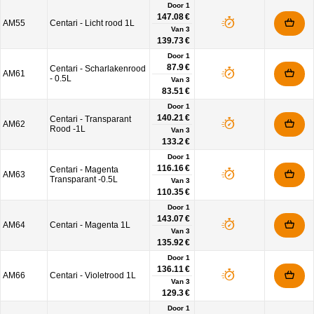
Door 1
147.08 €
AM55
Centari - Licht rood 1L
Van
3
139.73 €
Door 1
87.9 €
Centari - Scharlakenrood
AM61
- 0.5L
Van
3
83.51 €
Door 1
140.21 €
Centari - Transparant
AM62
Rood -1L
Van
3
133.2 €
Door 1
116.16 €
Centari - Magenta
AM63
Transparant -0.5L
Van
3
110.35 €
Door 1
143.07 €
AM64
Centari - Magenta 1L
Van
3
135.92 €
Door 1
136.11 €
AM66
Centari - Violetrood 1L
Van
3
129.3 €
Door 1