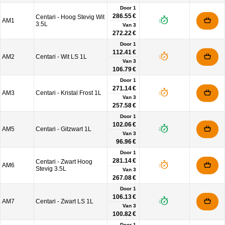
Door 1
286.55 €
Centari - Hoog Stevig Wit
AM1
3.5L
Van
3
272.22 €
Door 1
112.41 €
AM2
Centari - Wit LS 1L
Van
3
106.79 €
Door 1
271.14 €
AM3
Centari - Kristal Frost 1L
Van
3
257.58 €
Door 1
102.06 €
AM5
Centari - Gitzwart 1L
Van
3
96.96 €
Door 1
281.14 €
Centari - Zwart Hoog
AM6
Stevig 3.5L
Van
3
267.08 €
Door 1
106.13 €
AM7
Centari - Zwart LS 1L
Van
3
100.82 €
Door 1