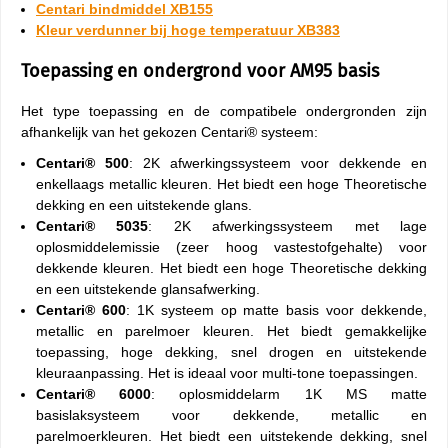
Centari bindmiddel XB155
Kleur verdunner bij hoge temperatuur XB383
Toepassing en ondergrond voor AM95 basis
Het type toepassing en de compatibele ondergronden zijn
afhankelijk van het gekozen Centari® systeem:
Centari® 500
: 2K afwerkingssysteem voor dekkende en
enkellaags metallic kleuren. Het biedt een hoge Theoretische
dekking en een uitstekende glans.
Centari® 5035
: 2K afwerkingssysteem met lage
oplosmiddelemissie (zeer hoog vastestofgehalte) voor
dekkende kleuren. Het biedt een hoge Theoretische dekking
en een uitstekende glansafwerking.
Centari® 600
: 1K systeem op matte basis voor dekkende,
metallic en parelmoer kleuren. Het biedt gemakkelijke
toepassing, hoge dekking, snel drogen en uitstekende
kleuraanpassing. Het is ideaal voor multi-tone toepassingen.
Centari® 6000
: oplosmiddelarm 1K MS matte
basislaksysteem voor dekkende, metallic en
parelmoerkleuren. Het biedt een uitstekende dekking, snel