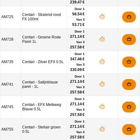
239.47 €
Door 1
56.54 €
Centari - Stralend rood
AM725
FX 100ml
Van
3
53.71 €
Door 1
271.14 €
Centari - Groene Rode
AM728
Parel 1L
Van
3
257.58 €
Door 1
347.46 €
AM735
Centari - Zilver EFX 0.5L
Van
3
330.09 €
Door 1
271.14 €
Centari - Satijnblauw
AM741
parel - 1L
Van
3
257.58 €
Door 1
271.14 €
Centari - EFX Melkweg
AM745
Blauw 0.5L
Van
3
257.58 €
Door 1
271.14 €
Centari - Stellair groen
AM755
0.5L
Van
3
257.58 €