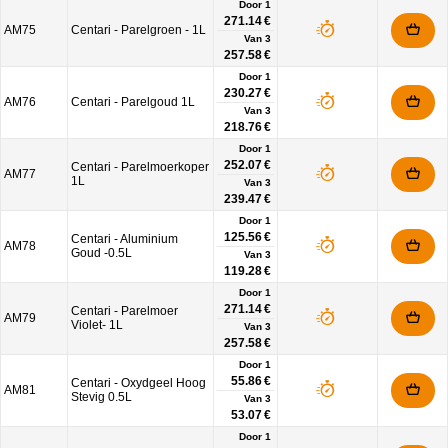
Door 1
271.14 €
AM75
Centari - Parelgroen - 1L
Van
3
257.58 €
Door 1
230.27 €
AM76
Centari - Parelgoud 1L
Van
3
218.76 €
Door 1
252.07 €
Centari - Parelmoerkoper
AM77
1L
Van
3
239.47 €
Door 1
125.56 €
Centari - Aluminium
AM78
Goud -0.5L
Van
3
119.28 €
Door 1
271.14 €
Centari - Parelmoer
AM79
Violet- 1L
Van
3
257.58 €
Door 1
55.86 €
Centari - Oxydgeel Hoog
AM81
Stevig 0.5L
Van
3
53.07 €
Door 1