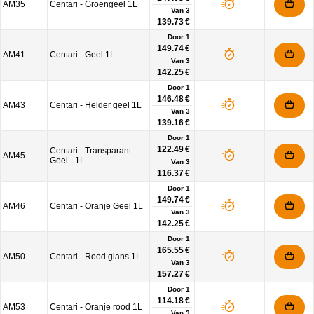
AM35
Centari - Groengeel 1L
Van
3
139.73 €
Door 1
149.74 €
AM41
Centari - Geel 1L
Van
3
142.25 €
Door 1
146.48 €
AM43
Centari - Helder geel 1L
Van
3
139.16 €
Door 1
122.49 €
Centari - Transparant
AM45
Geel - 1L
Van
3
116.37 €
Door 1
149.74 €
AM46
Centari - Oranje Geel 1L
Van
3
142.25 €
Door 1
165.55 €
AM50
Centari - Rood glans 1L
Van
3
157.27 €
Door 1
114.18 €
AM53
Centari - Oranje rood 1L
Van
3