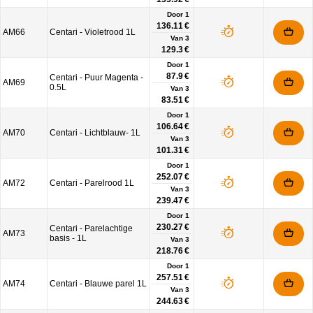
Door 1
136.11 €
AM66
Centari - Violetrood 1L
Van
3
129.3 €
Door 1
87.9 €
Centari - Puur Magenta -
AM69
0.5L
Van
3
83.51 €
Door 1
106.64 €
AM70
Centari - Lichtblauw- 1L
Van
3
101.31 €
Door 1
252.07 €
AM72
Centari - Parelrood 1L
Van
3
239.47 €
Door 1
230.27 €
Centari - Parelachtige
AM73
basis - 1L
Van
3
218.76 €
Door 1
257.51 €
AM74
Centari - Blauwe parel 1L
Van
3
244.63 €