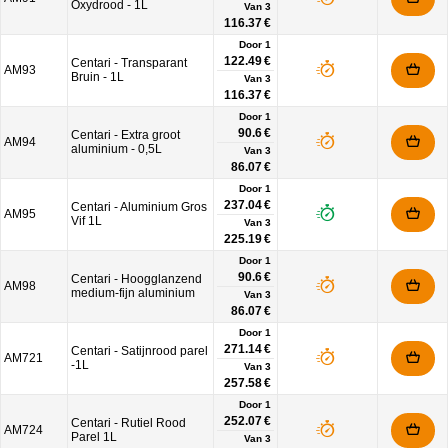
Oxydrood - 1L
Van
3
116.37 €
Door 1
122.49 €
Centari - Transparant
AM93
Bruin - 1L
Van
3
116.37 €
Door 1
90.6 €
Centari - Extra groot
AM94
aluminium - 0,5L
Van
3
86.07 €
Door 1
237.04 €
Centari - Aluminium Gros
AM95
Vif 1L
Van
3
225.19 €
Door 1
90.6 €
Centari - Hoogglanzend
AM98
medium-fijn aluminium
Van
3
86.07 €
Door 1
271.14 €
Centari - Satijnrood parel
AM721
-1L
Van
3
257.58 €
Door 1
252.07 €
Centari - Rutiel Rood
AM724
Parel 1L
Van
3