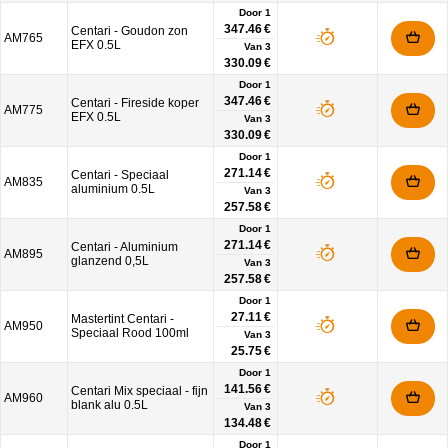
Door 1
347.46 €
Centari - Goudon zon
AM765
EFX 0.5L
Van
3
330.09 €
Door 1
347.46 €
Centari - Fireside koper
AM775
EFX 0.5L
Van
3
330.09 €
Door 1
271.14 €
Centari - Speciaal
AM835
aluminium 0.5L
Van
3
257.58 €
Door 1
271.14 €
Centari - Aluminium
AM895
glanzend 0,5L
Van
3
257.58 €
Door 1
27.11 €
Mastertint Centari -
AM950
Speciaal Rood 100ml
Van
3
25.75 €
Door 1
141.56 €
Centari Mix speciaal - fijn
AM960
blank alu 0.5L
Van
3
134.48 €
Door 1