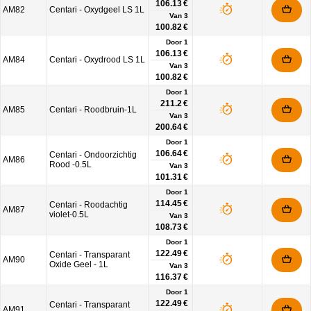
106.13 €
AM82
Centari - Oxydgeel LS 1L
Van
3
100.82 €
Door 1
106.13 €
AM84
Centari - Oxydrood LS 1L
Van
3
100.82 €
Door 1
211.2 €
AM85
Centari - Roodbruin-1L
Van
3
200.64 €
Door 1
106.64 €
Centari - Ondoorzichtig
AM86
Rood -0.5L
Van
3
101.31 €
Door 1
114.45 €
Centari - Roodachtig
AM87
violet-0.5L
Van
3
108.73 €
Door 1
122.49 €
Centari - Transparant
AM90
Oxide Geel - 1L
Van
3
116.37 €
Door 1
122.49 €
Centari - Transparant
AM91