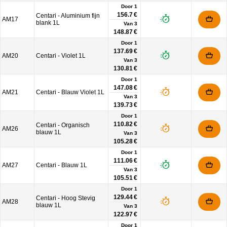
Door 1
156.7 €
Centari - Aluminium fijn
AM17
blank 1L
Van
3
148.87 €
Door 1
137.69 €
AM20
Centari - Violet 1L
Van
3
130.81 €
Door 1
147.08 €
AM21
Centari - Blauw Violet 1L
Van
3
139.73 €
Door 1
110.82 €
Centari - Organisch
AM26
blauw 1L
Van
3
105.28 €
Door 1
111.06 €
AM27
Centari - Blauw 1L
Van
3
105.51 €
Door 1
129.44 €
Centari - Hoog Stevig
AM28
blauw 1L
Van
3
122.97 €
Door 1