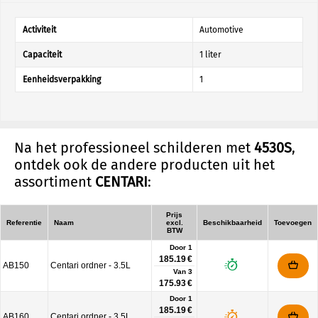
Activiteit
Automotive
Capaciteit
1 liter
Eenheidsverpakking
1
Na het professioneel schilderen met
4530S
,
ontdek ook de andere producten uit het
assortiment
CENTARI
:
Prijs
Referentie
Naam
excl.
Beschikbaarheid
Toevoegen
BTW
Door 1
185.19 €
AB150
Centari ordner - 3.5L
Van
3
175.93 €
Door 1
185.19 €
AB160
Centari ordner - 3.5L