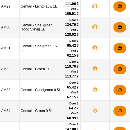
111.06 €
AM29
Centari - Lichtblauw 1L
Van
3
105.51 €
Door 1
134.76 €
Centari - Snel groen
AM30
Hoog Stevig 1L
Van
3
128.02 €
Door 1
65.42 €
Centari - Snelgroen LS
AM31
0,5L
Van
3
62.15 €
Door 1
119.76 €
AM32
Centari - Groen 1L
Van
3
113.77 €
Door 1
65.42 €
AM33
Centari - Goudgroen 0.5L
Van
3
62.15 €
Door 1
64.2 €
AM34
Centari - Groen 0.5L
Van
3
60.99 €
Door 1
147.08 €