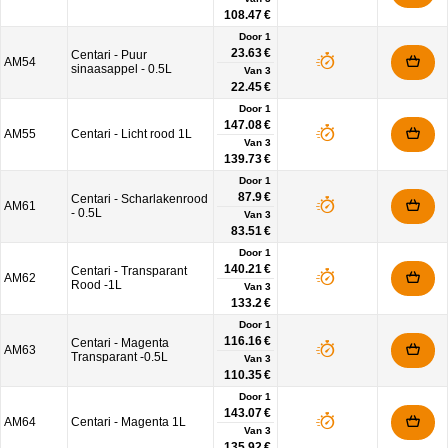
108.47 €
Door 1
23.63 €
Centari - Puur
AM54
sinaasappel - 0.5L
Van
3
22.45 €
Door 1
147.08 €
AM55
Centari - Licht rood 1L
Van
3
139.73 €
Door 1
87.9 €
Centari - Scharlakenrood
AM61
- 0.5L
Van
3
83.51 €
Door 1
140.21 €
Centari - Transparant
AM62
Rood -1L
Van
3
133.2 €
Door 1
116.16 €
Centari - Magenta
AM63
Transparant -0.5L
Van
3
110.35 €
Door 1
143.07 €
AM64
Centari - Magenta 1L
Van
3
135.92 €