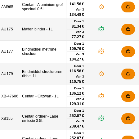
141.56 €
Centari - Aluminium grof
AM965
speciaal 0.5L
Van
3
134.48 €
Door 1
81.34 €
AU175
Matten binder - 1L
Van
3
77.27 €
Door 1
109.76 €
Bindmiddel met fijne
AU177
structuur -
Van
3
104.27 €
Door 1
116.58 €
Bindmiddel structureren -
AU179
ribbel 1L
Van
3
110.75 €
Door 1
136.12 €
XB-47606
Centari - Gitzwart - 1L
Van
3
129.31 €
Door 1
252.07 €
Centari ordner - Lage
XB155
emissie 3.5L
Van
3
239.47 €
Door 1
252.07 €
Centari ordner - Lage