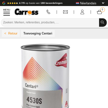
4.7/5
op basis van
188 beoordelingen
MENU
PROMOTIES
Toevoeging Centari
KLEURCODE
MERKEN
VOORBEREIDING / VERVEN / AFWERKING
VERBRUIKSARTIKELEN VOOR CARROSSERIE
GEREEDSCHAP VOOR CARROSSERIE
UITRUSTING VOOR CARROSSERIE
LABORATORIUMINSTALLATIE
HANDLEIDING & ADVIES