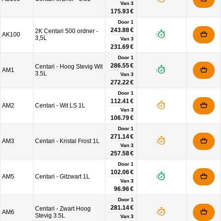
Van
3
175.93 €
Door 1
243.88 €
2K Centari 500 ordner -
AK100
3,5L
Van
3
231.69 €
Door 1
286.55 €
Centari - Hoog Stevig Wit
AM1
3.5L
Van
3
272.22 €
Door 1
112.41 €
AM2
Centari - Wit LS 1L
Van
3
106.79 €
Door 1
271.14 €
AM3
Centari - Kristal Frost 1L
Van
3
257.58 €
Door 1
102.06 €
AM5
Centari - Gitzwart 1L
Van
3
96.96 €
Door 1
281.14 €
Centari - Zwart Hoog
AM6
Stevig 3.5L
Van
3