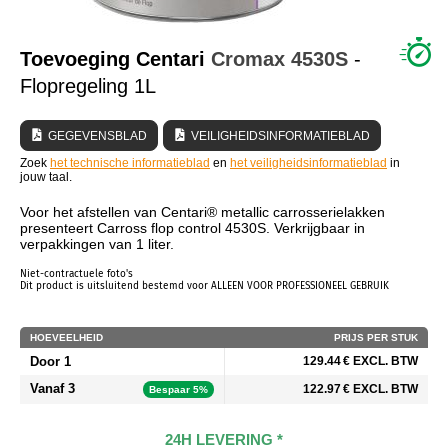
WIE ZIJN WIJ?
Toevoeging Centari
Cromax
4530S
-
Flopregeling 1L
GEGEVENSBLAD
VEILIGHEIDSINFORMATIEBLAD
Zoek
het technische informatieblad
en
het veiligheidsinformatieblad
in
jouw taal.
Voor het afstellen van Centari® metallic carrosserielakken
presenteert Carross flop control 4530S. Verkrijgbaar in
verpakkingen van 1 liter.
Niet-contractuele foto's
Dit product is uitsluitend bestemd voor ALLEEN VOOR PROFESSIONEEL GEBRUIK
HOEVEELHEID
PRIJS PER STUK
Door 1
129.44 € EXCL. BTW
Vanaf 3
122.97 € EXCL. BTW
Bespaar 5%
24H LEVERING *