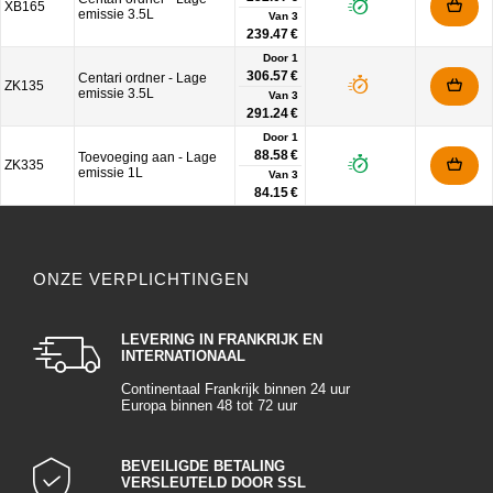
XB165
emissie 3.5L
Van
3
239.47 €
Door 1
306.57 €
Centari ordner - Lage
ZK135
emissie 3.5L
Van
3
291.24 €
Door 1
88.58 €
Toevoeging aan - Lage
ZK335
emissie 1L
Van
3
84.15 €
ONZE VERPLICHTINGEN
LEVERING IN FRANKRIJK EN
INTERNATIONAAL
Continentaal Frankrijk binnen 24 uur
Europa binnen 48 tot 72 uur
BEVEILIGDE BETALING
VERSLEUTELD DOOR SSL