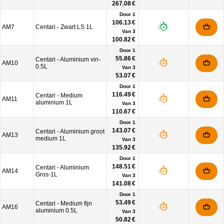
267.08 €
Door 1
106.13 €
AM7
Centari - Zwart LS 1L
Van
3
100.82 €
Door 1
55.86 €
Centari - Aluminium vin-
AM10
0.5L
Van
3
53.07 €
Door 1
116.49 €
Centari - Medium
AM11
aluminium 1L
Van
3
110.67 €
Door 1
143.07 €
Centari - Aluminium groot
AM13
medium 1L
Van
3
135.92 €
Door 1
148.51 €
Centari - Aluminium
AM14
Gros-1L
Van
3
141.08 €
Door 1
53.49 €
Centari - Medium fijn
AM16
aluminium 0.5L
Van
3
50.82 €