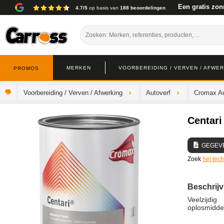
Een gratis zon
4.7/5
op basis van
188 beoordelingen
MERKEN
VOORBEREIDING / VERVEN / AFWE
PROMOS
Voorbereiding / Verven / Afwerking
Autoverf
Cromax Au
Centari
GEGEV
Zoek
het tec
Beschrijv
Veelzijdi
oplosmiddel