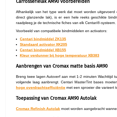
Carrosserielak AM90 voorbereiden
Afhankelijk van het type werk dat moet worden uitgevoerd 
direct glanzende lak), is er een hele reeks geschikte bin
raadpleeg je de technische fiches van elk Centari®-systeem.
Voorbeeld van compatibele bindmiddelen en activators:
Centari bindmiddel ZK135
Standaard activator XK205
Centari bindmiddel XB155
Kleur verdunner bij hoge temperatuur XB383
Aanbrengen van Cromax matte basis AM90
Breng twee lagen Autoverf aan met 1-2 minuten Wachttijd tu
volgende laag aanbrengt. Centari MasterTint bases moete
hoge overdrachtsefficiëntie
met een sproeier die varieert 
Toepassing van Cromax AM90 Autolak
Cromax Refinish Autolak
moet worden aangebracht wanneer 