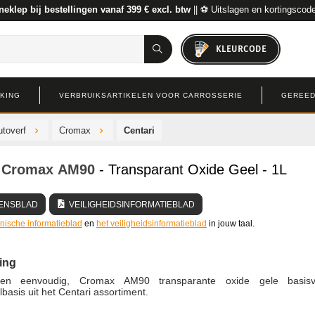
neklep bij bestellingen vanaf 399 € excl. btw
|| ⚽ Uitslagen en kortingscod
KLEURCODE
RKING
VERBRUIKSARTIKELEN VOOR CARROSSERIE
GEREED
toverf
Cromax
Centari
Cromax
AM90
- Transparant Oxide Geel - 1L
ENSBLAD
VEILIGHEIDSINFORMATIEBLAD
hnische informatieblad
en
het veiligheidsinformatieblad
in jouw taal.
ing
g en eenvoudig, Cromax AM90 transparante oxide gele basis
basis uit het Centari assortiment.