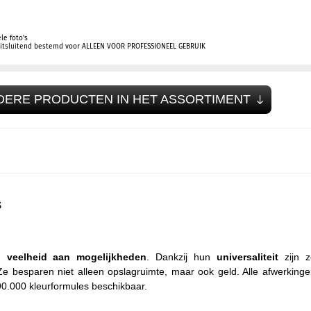
le foto's
 uitsluitend bestemd voor ALLEEN VOOR PROFESSIONEEL GEBRUIK
DERE PRODUCTEN IN HET ASSORTIMENT
s
en
veelheid aan mogelijkheden
. Dankzij hun
universaliteit
zijn z
Ze besparen niet alleen opslagruimte, maar ook geld. Alle afwerking
190.000 kleurformules beschikbaar.