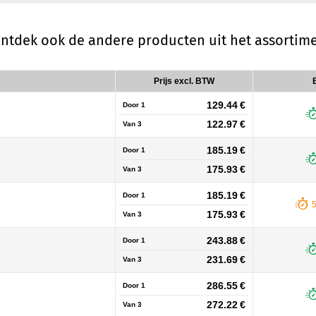
ontdek ook de andere producten uit het assortim
Prijs excl. BTW
129.44 €
Door 1
122.97 €
Van
3
185.19 €
Door 1
175.93 €
Van
3
185.19 €
Door 1
175.93 €
Van
3
243.88 €
Door 1
231.69 €
Van
3
286.55 €
Door 1
272.22 €
Van
3