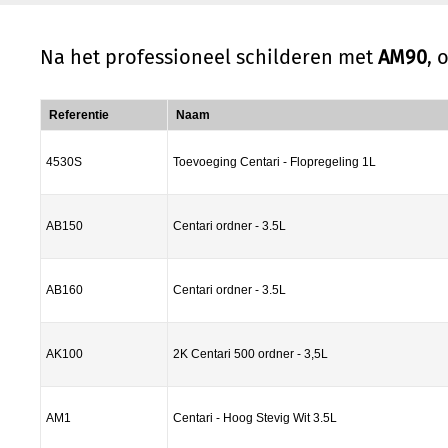
Na het professioneel schilderen met
AM90
, 
Referentie
Naam
4530S
Toevoeging Centari - Flopregeling 1L
AB150
Centari ordner - 3.5L
AB160
Centari ordner - 3.5L
AK100
2K Centari 500 ordner - 3,5L
AM1
Centari - Hoog Stevig Wit 3.5L