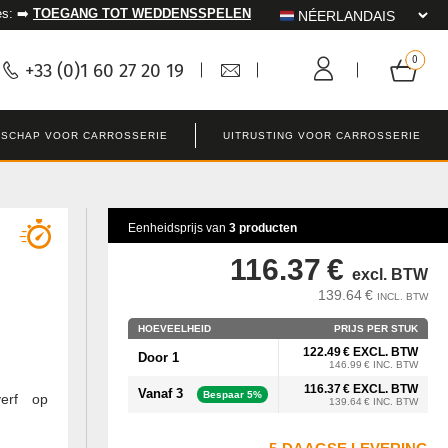
es: ➡️
TOEGANG TOT WEDDENSSPELEN
+33 (0)1 60 27 20 19
SCHAP VOOR CARROSSERIE
UITRUSTING VOOR CARROSSERIE
Eenheidsprijs van
3 producten
116.37 €
excl. BTW
139.64 €
INCL. BTW
HOEVEELHEID
PRIJS PER STUK
122.49 € EXCL. BTW
Door 1
146.99 € INC. BTW
116.37 € EXCL. BTW
Vanaf 3
Bespaar 5%
verf op
139.64 € INC. BTW