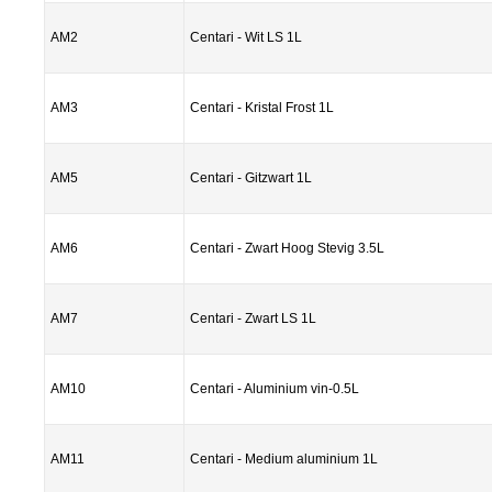
AM2
Centari - Wit LS 1L
AM3
Centari - Kristal Frost 1L
AM5
Centari - Gitzwart 1L
AM6
Centari - Zwart Hoog Stevig 3.5L
AM7
Centari - Zwart LS 1L
AM10
Centari - Aluminium vin-0.5L
AM11
Centari - Medium aluminium 1L