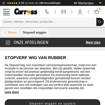
4.7/5
op basis van
188 beoordelingen
MENU
PROMOTIES
Stopverf wiggen
KLEURCODE
Meer zien
MERKEN
Universele Stopverf
VOORBEREIDING / VERVEN / AFWERKING
Metalen stopverf
STOPVERF WIG VAN RUBBER
Glasvezel Stopverf
VERBRUIKSARTIKELEN VOOR CARROSSERIE
De Stopverf wig, een essentieel carrosseriegereedschap, zorgt voor een
revolutie in de precisie van afwerken. Met zijn gladde, vlakke oppervlak
Stopverf Sproeien
zorgt hij ervoor dat plamuur gelijkmatig wordt aangebracht, wat een
GEREEDSCHAP VOOR CARROSSERIE
onberispelijke reparatie garandeert. De plamuurwig biedt optimale
Aluminium Stopverf
controle, waardoor onregelmatigheden gemakkelijk kunnen worden
gladgestreken en gecorrigeerd. Dit professionele gereedschap is
UITRUSTING VOOR CARROSSERIE
Stopverf
onmisbaar voor het verkrijgen van een perfect vlak oppervlak en staat
garant voor resultaten die zorgvuldige carrosserie waardig zijn.
Lees meer
LABORATORIUMINSTALLATIE
HANDLEIDING & ADVIES
Stopverf wiggen en spatels