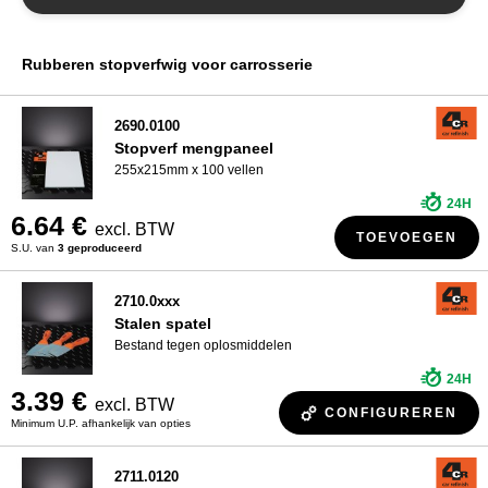
WIE ZIJN WIJ?
Rubberen stopverfwig voor carrosserie
2690.0100
Stopverf mengpaneel
255x215mm x 100 vellen
24H
6.64 €
excl. BTW
TOEVOEGEN
S.U. van
3 geproduceerd
2710.0xxx
Stalen spatel
Bestand tegen oplosmiddelen
24H
3.39 €
excl. BTW
CONFIGUREREN
Minimum U.P. afhankelijk van opties
2711.0120