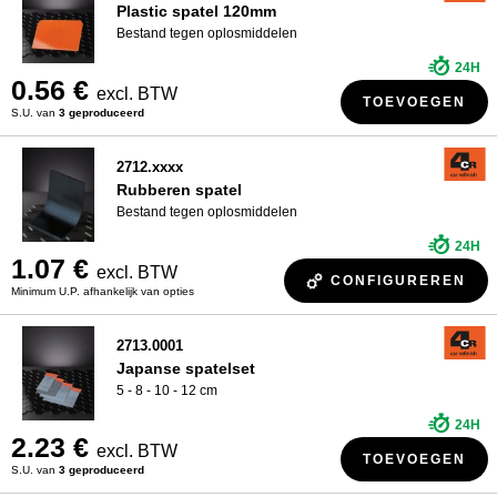
Plastic spatel 120mm
Bestand tegen oplosmiddelen
24H
0.56 €
excl. BTW
TOEVOEGEN
S.U. van
3 geproduceerd
2712.xxxx
Rubberen spatel
Bestand tegen oplosmiddelen
24H
1.07 €
excl. BTW
CONFIGUREREN
Minimum U.P. afhankelijk van opties
2713.0001
Japanse spatelset
5 - 8 - 10 - 12 cm
24H
2.23 €
excl. BTW
TOEVOEGEN
S.U. van
3 geproduceerd