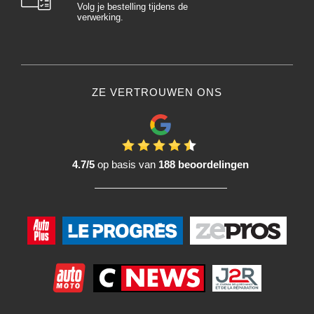
Volg je bestelling tijdens de
Verdeel het product stevig over de beschadigde plek en druk gelijkmatig
verwerking.
aan.
Werk in kriskrasbewegingen om de vorm van de carrosserie te volgen
Verwijder overtollige Stopverf om de Schuurmiddelen tijd te beperken
Een harde vulplaat wordt aanbevolen voor vlakke oppervlakken, terwijl een
flexibele vulplaat beter geschikt is voor rondingen en gebogen oppervlakken.
3. Schuurmiddelen :
ZE VERTROUWEN ONS
Zodra de Stopverf is uitgehard:
Gebruik de shim met
P80-P120 grof Schuurpapier
om het oppervlak op te
ruwen.
Controleer het oppervlak regelmatig onder een strijklamp.
Ga vervolgens over op een intermediaire korrel om te verfijnen.
4.7/5
op basis van
188 beoordelingen
Eindig met een fijne korrel om het oppervlak voor te bereiden voor het
aanbrengen van de Grondlak.
Een paar slagmoersleutels voor een professioneel resultaat:
Houd het blok altijd vlak om holtes te voorkomen
Werk met lange, gelijkmatige slagen in plaats van kleine
Wissel Schuurmiddelen af om het oppervlak te egaliseren.
Controleer de vlakheid met de hand: een perfect glad oppervlak mag niet
voelbaar zijn.
Het juiste gebruik van een Stopverf wig garandeert nauwkeurig koetswerk,
verkort de schuurtijd en zorgt voor een perfecte afwerking voor het Autoverf.
Waarom een Stopverf wig gebruiken?