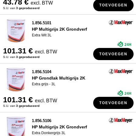
43.78 €
excl. BTW
TOEVOEGEN
S.U. van
3 geproduceerd
1.856.5101
HP Multigrijs 2K Grondverf
Extra Wit 3L
24H
101.31 €
excl. BTW
TOEVOEGEN
S.U. van
3 geproduceerd
1.856.5104
HP Grondlak Multigrijs 2K
Extra grijs - 3L
24H
101.31 €
excl. BTW
TOEVOEGEN
S.U. van
3 geproduceerd
1.856.5106
HP Multigrijs 2K Grondverf
Extra Donkergrijs 3L