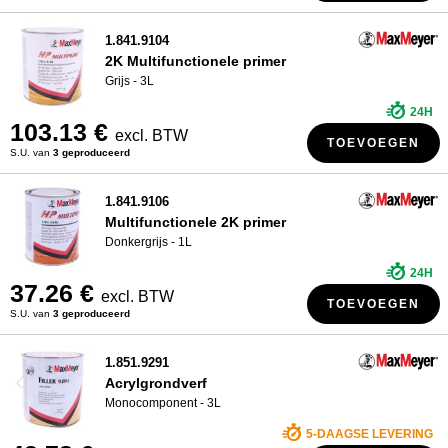
1.841.9104
2K Multifunctionele primer
Grijs - 3L
24H
103.13 €
excl. BTW
TOEVOEGEN
S.U. van
3 geproduceerd
1.841.9106
Multifunctionele 2K primer
Donkergrijs - 1L
24H
37.26 €
excl. BTW
TOEVOEGEN
S.U. van
3 geproduceerd
1.851.9291
Acrylgrondverf
Monocomponent - 3L
5-DAAGSE LEVERING