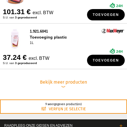
24H
101.31 €
excl. BTW
TOEVOEGEN
S.U. van
3 geproduceerd
1.921.6041
Toevoeging plastic
1L
24H
37.24 €
excl. BTW
TOEVOEGEN
S.U. van
3 geproduceerd
Bekijk meer producten
︾
9 weergegeven product(en)
VERFIJN JE SELECTIE
RAADPLEEG ONZE GIDSEN EN ADVIEZEN