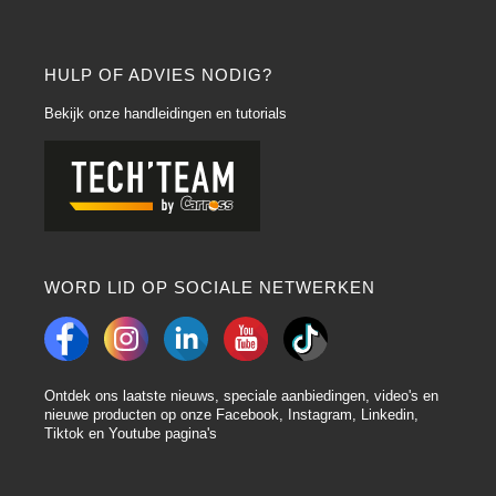
te verbeteren op moeilijke ondergronden zoals aluminium en andere non-
ferrometalen.
Toepassingen
:
Ideaal om oppervlakken voor te bereiden voor het
HULP OF ADVIES NODIG?
aanbrengen van Autoverf op moeilijke materialen.
Bekijk onze handleidingen en tutorials
Deze beschrijvingen geven een overzicht van de verschillende soorten
Autoverf primers die MaxMeyer aanbiedt. Het is belangrijk om de
gedetailleerde specificaties van elk product en de aanbevelingen van de
fabrikant te raadplegen om de juiste primer voor elk specifiek project te
kiezen. Carrosserieprofessionals moeten de toepassings- en
veiligheidsinstructies volgen om optimale resultaten te garanderen.
Voorbeelden van autoverf beschikbare primers op de Carross website
WORD LID OP SOCIALE NETWERKEN
Carross heeft een breed assortiment MaxMeyer bodyprimers op voorraad.
Deze primers zijn veelzijdig en aan te passen aan veel verschillende
situaties. Carross.eu biedt ook primerpakketten met Verf verharders of
primers die zijn aangepast voor bijvoorbeeld de plastic onderdelen van uw
carrosserie.
Ontdek ons laatste nieuws, speciale aanbiedingen, video's en
nieuwe producten op onze Facebook, Instagram, Linkedin,
MaxMeyer 1.851.9291 ééncomponent acrylaatprimer
Tiktok en Youtube pagina's
Een voorbeeld is
MaxMeyer 1.851.9291 acrylprimer
: het is een
sneldrogende primer met een uitstekende weerstand die perfect is voor