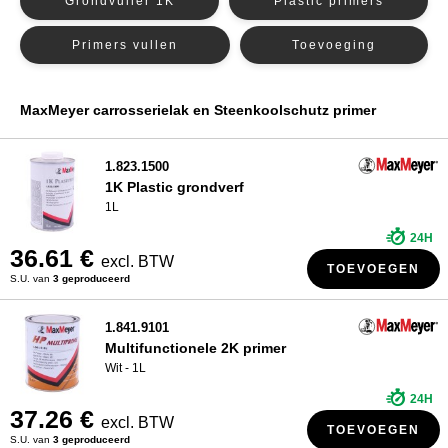
Grondvuller 1K
Plastic primers
PPG grondverf
WIE ZIJN WIJ?
Primers vullen
Toevoeging
R-M primer
Grondverf Sikkens
MaxMeyer carrosserielak en Steenkoolschutz primer
Spies Hecker grondverf
Standox grondverf
1.823.1500
1K Plastic grondverf
1L
24H
36.61 €
excl. BTW
TOEVOEGEN
S.U. van
3 geproduceerd
1.841.9101
Multifunctionele 2K primer
Wit - 1L
24H
37.26 €
excl. BTW
TOEVOEGEN
S.U. van
3 geproduceerd