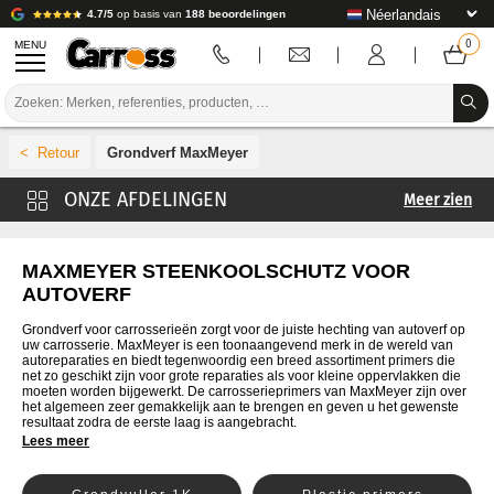
4.7/5
op basis van
188 beoordelingen
MENU
PROMOTIES
Grondverf MaxMeyer
KLEURCODE
Meer zien
MERKEN
Grondverf Carross
VOORBEREIDING / VERVEN / AFWERKING
Mobihel grondverf
MAXMEYER STEENKOOLSCHUTZ VOOR
AUTOVERF
4CR primer
VERBRUIKSARTIKELEN VOOR CARROSSERIE
Grondverf voor carrosserieën zorgt voor de juiste hechting van autoverf op
Cromax grondverf
uw carrosserie. MaxMeyer is een toonaangevend merk in de wereld van
GEREEDSCHAP VOOR CARROSSERIE
autoreparaties en biedt tegenwoordig een breed assortiment primers die
De Beer Grondverf
net zo geschikt zijn voor grote reparaties als voor kleine oppervlakken die
UITRUSTING VOOR CARROSSERIE
moeten worden bijgewerkt. De carrosserieprimers van MaxMeyer zijn over
Glasurit Grondverf
het algemeen zeer gemakkelijk aan te brengen en geven u het gewenste
resultaat zodra de eerste laag is aangebracht.
Lechler grondverf
LABORATORIUMINSTALLATIE
Lees meer
Lesonale primer
HANDLEIDING & ADVIES
Nexa Autocolor primer