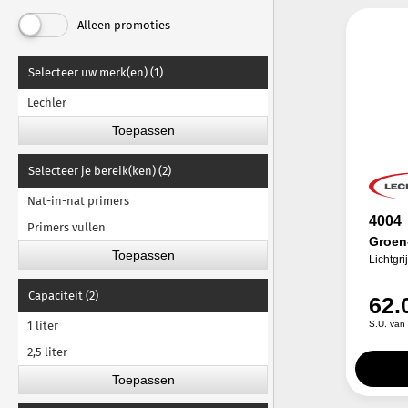
Grondverf MaxMeyer
Alleen promoties
Nexa Autocolor primer
Selecteer uw merk(en) (1)
PPG grondverf
Lechler
R-M primer
Grondverf Sikkens
Spies Hecker grondverf
Selecteer je bereik(ken) (2)
Standox grondverf
Nat-in-nat primers
4004
Primers vullen
Groen
Lichtgri
Capaciteit (2)
62.
1 liter
S.U. van
2,5 liter