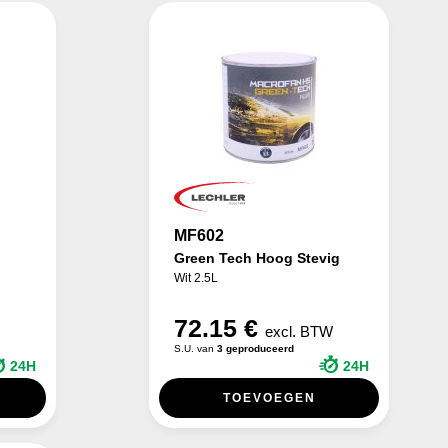
MF602
Green Tech Hoog Stevig
Wit 2.5L
72.15 €
W
excl. BTW
S.U. van
3 geproduceerd
24H
24H
TOEVOEGEN