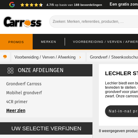
Een gratis zon
4.7/5
op basis van
188 beoordelingen
MERKEN
VOORBEREIDING / VERVEN / AFWE
PROMOS
Voorbereiding / Verven / Afwerking
Grondverf / Steenkoolschu
LECHLER S
Lechler biedt een b
Grondverf Carross
tevreden te stellen
grondverf voor plamu
Mobihel grondverf
zwart. Onze carross
4CR primer
Cromax grondverf
Meer zien
Nat-in-nat p
De Beer Grondverf
UW SELECTIE VERFIJNEN
Glasurit Grondverf
8 weergegeven product
Lesonale primer