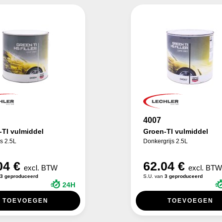
4007
-TI vulmiddel
Groen-TI vulmiddel
js 2.5L
Donkergrijs 2.5L
04 €
62.04 €
excl. BTW
excl. BT
3 geproduceerd
S.U. van
3 geproduceerd
24H
TOEVOEGEN
TOEVOEGEN