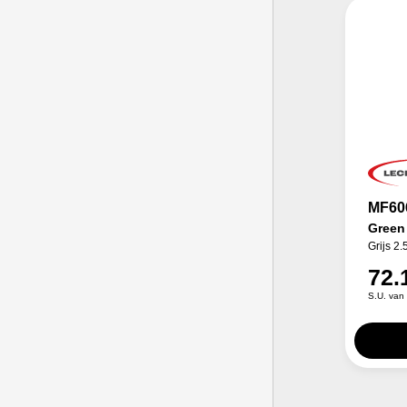
MF60
Green
Grijs 2.
72.
S.U. van