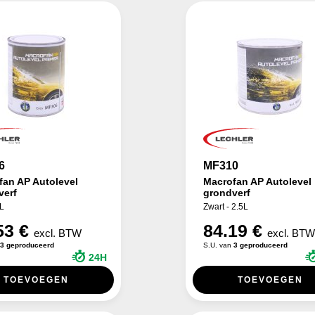
6
MF310
fan AP Autolevel
Macrofan AP Autolevel
verf
grondverf
1L
Zwart - 2.5L
53 €
84.19 €
excl. BTW
excl. BT
3 geproduceerd
S.U. van
3 geproduceerd
24H
TOEVOEGEN
TOEVOEGEN