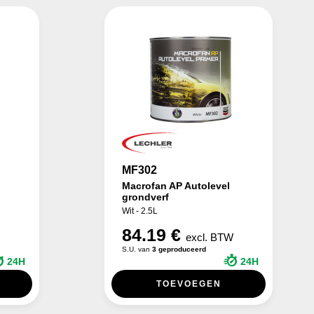
MF302
Macrofan AP Autolevel
grondverf
Wit - 2.5L
84.19 €
W
excl. BTW
S.U. van
3 geproduceerd
24H
24H
TOEVOEGEN