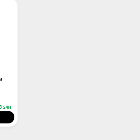
g
W
24H