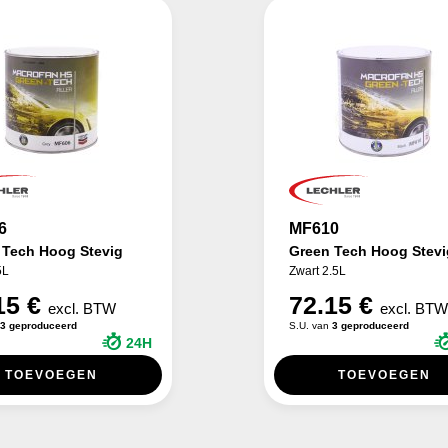
6
MF610
 Tech Hoog Stevig
Green Tech Hoog Stevi
5L
Zwart 2.5L
15 €
72.15 €
excl. BTW
excl. BT
3 geproduceerd
S.U. van
3 geproduceerd
24H
TOEVOEGEN
TOEVOEGEN