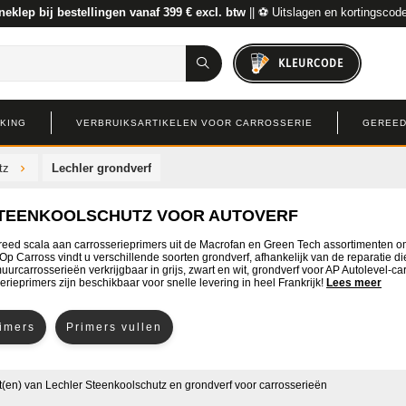
neklep bij bestellingen vanaf 399 € excl. btw
|| ⚽ Uitslagen en kortingscod
KLEURCODE
RKING
VERBRUIKSARTIKELEN VOOR CARROSSERIE
GEREED
tz
Lechler grondverf
TEENKOOLSCHUTZ VOOR AUTOVERF
reed scala aan carrosserieprimers uit de Macrofan en Green Tech assortimenten om 
. Op Carross vindt u verschillende soorten grondverf, afhankelijk van de reparatie
urcarrosserieën verkrijgbaar in grijs, zwart en wit, grondverf voor AP Autolevel-carr
erieprimers zijn beschikbaar voor snelle levering in heel Frankrijk!
Lees meer
rimers
Primers vullen
(en)
van
Lechler Steenkoolschutz en grondverf voor carrosserieën