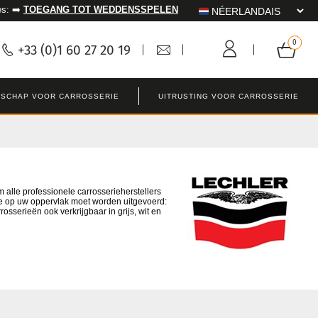
es: ➡️
TOEGANG TOT WEDDENSSPELEN
+33 (0)1 60 27 20 19
SCHAP VOOR CARROSSERIE
UITRUSTING VOOR CARROSSERIE
alle professionele carrosserieherstellers
 die op uw oppervlak moet worden uitgevoerd:
osserieën ook verkrijgbaar in grijs, wit en