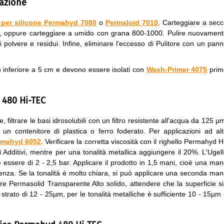
cazione
 per silicone Permahyd 7080
o
Permaloid 7010
. Carteggiare a sec
00, oppure carteggiare a umido con grana 800-1000. Pulire nuovamen
 polvere e residui. Infine, eliminare l'eccesso di Pulitore con un pan
 inferiore a 5 cm e devono essere isolati con
Wash-Primer 4075
prim
 480 Hi-TEC
, filtrare le basi idrosolubili con un filtro resistente all'acqua da 125 µ
 un contenitore di plastica o ferro foderato. Per applicazioni ad al
rmahyd 6052
. Verificare la corretta viscosità con il righello Permahyd H
Additivi, mentre per una tonalità metallica aggiungere il 20%. L'Ugel
essere di 2 - 2,5 bar. Applicare il prodotto in 1,5 mani, cioè una ma
enza. Se la tonalità è molto chiara, si può applicare una seconda ma
re Permasolid Transparente Alto solido, attendere che la superficie s
trato di 12 - 25µm, per le tonalità metalliche è sufficiente 10 - 15µm