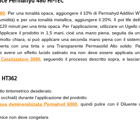
nice Permahyd 480 Hi-TEC
080
. Per una tonalità opaca, aggiungere il 10% di Permahyd Additivi 
idità) e per una tonalità metallica, aggiungere il 20%. Il pot life del
 120 minuti per una tinta opaca. Per l'applicazione, utilizzare un Ugello 
Applicare il prodotto in 1,5 mani, cioè una mano piena, seguita da u
è molto chiara, si può applicare una seconda mano piena con il siste
perta con una tinta o una Transparente Permasolid Alto solido. P
deve avere un effetto lucido satinato ma non deve essere applicata u
Catalizzatore 3080
, seguendo il processo descritto sopra, e lascia
o HT362
tto tintometrico desiderato.
 occhiali) durante l'applicazione del prodotto.
qua demineralizzata Permahyd 6000
, quindi pulire con il Diluente 
rnice non deve congelare.