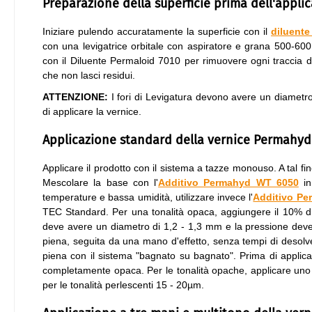
Preparazione della superficie prima dell'appli
Iniziare pulendo accuratamente la superficie con il
diluente
con una levigatrice orbitale con aspiratore e grana 500-6
con il Diluente Permaloid 7010 per rimuovere ogni traccia di
che non lasci residui.
ATTENZIONE:
I fori di Levigatura devono avere un diametro
di applicare la vernice.
Applicazione standard della vernice Permahyd
Applicare il prodotto con il sistema a tazze monouso. A tal fine
Mescolare la base con l'
Additivo Permahyd WT 6050
in
temperature e bassa umidità, utilizzare invece l'
Additivo Pe
TEC Standard. Per una tonalità opaca, aggiungere il 10% di 
deve avere un diametro di 1,2 - 1,3 mm e la pressione deve 
piena, seguita da una mano d'effetto, senza tempi di desolv
piena con il sistema "bagnato su bagnato". Prima di applica
completamente opaca. Per le tonalità opache, applicare uno s
per le tonalità perlescenti 15 - 20µm.