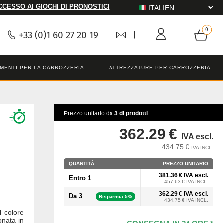
CCESSO AI GIOCHI DI PRONOSTICI
+33 (0)1 60 27 20 19
MENTI PER LA CARROZZERIA
ATTREZZATURE PER CARROZZERIA
Prezzo unitario da
3 di prodotti
362.29 €
IVA escl.
434.75 €
IVA INCL.
QUANTITÀ
PREZZO UNITARIO
381.36 € IVA escl.
Entro 1
457.63 € IVA INCL.
362.29 € IVA escl.
Da 3
Risparmia 5%
434.75 € IVA INCL.
 colore
ionata in