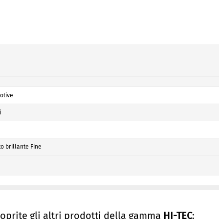
otive
i
o brillante Fine
coprite gli altri prodotti della gamma
HI-TEC
: