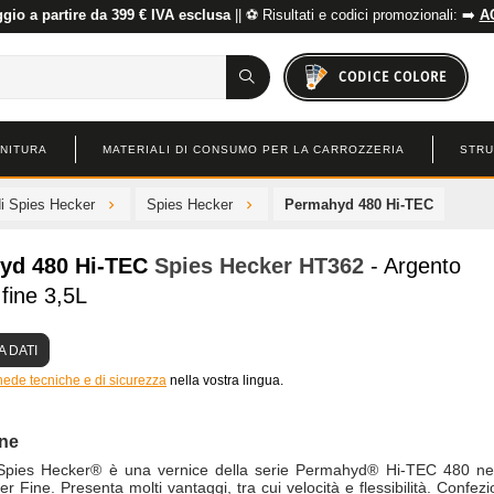
io a partire da 399 € IVA esclusa
|| ⚽ Risultati e codici promozionali: ➡️
A
CODICE COLORE
INITURA
MATERIALI DI CONSUMO PER LA CARROZZERIA
STRU
di Spies Hecker
Spies Hecker
Permahyd 480 Hi-TEC
yd 480 Hi-TEC
Spies Hecker
HT362
- Argento
 fine 3,5L
 DATI
hede tecniche e di sicurezza
nella vostra lingua.
one
pies Hecker® è una vernice della serie Permahyd® Hi-TEC 480 nel
lver Fine. Presenta molti vantaggi, tra cui velocità e flessibilità. Confez