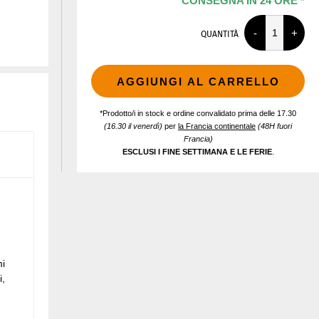
CONSEGNA IN 24 ORE *
QUANTITÀ
AGGIUNGI AL CARRELLO
*Prodotto/i in stock e ordine convalidato prima delle 17.30
(16.30 il venerdì)
per
la Francia continentale
(48H fuori
Francia)
ESCLUSI I FINE SETTIMANA E LE FERIE
.
mi
i,