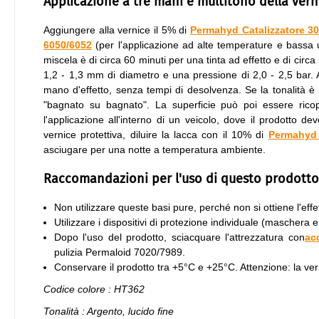
Applicazione a tre mani e multitono della ver
Aggiungere alla vernice il 5% di
Permahyd Catalizzatore 3
6050/6052
(per l'applicazione ad alte temperature e bassa um
miscela è di circa 60 minuti per una tinta ad effetto e di circa
1,2 - 1,3 mm di diametro e una pressione di 2,0 - 2,5 bar. 
mano d'effetto, senza tempi di desolvenza. Se la tonalità 
"bagnato su bagnato". La superficie può poi essere rico
l'applicazione all'interno di un veicolo, dove il prodotto 
vernice protettiva, diluire la lacca con il 10% di
Permahyd 
asciugare per una notte a temperatura ambiente.
Raccomandazioni per l'uso di questo prodott
Non utilizzare queste basi pure, perché non si ottiene l'effe
Utilizzare i dispositivi di protezione individuale (maschera e
Dopo l'uso del prodotto, sciacquare l'attrezzatura con
ac
pulizia Permaloid 7020/7989.
Conservare il prodotto tra +5°C e +25°C. Attenzione: la ve
Codice colore : HT362
Tonalità : Argento, lucido fine