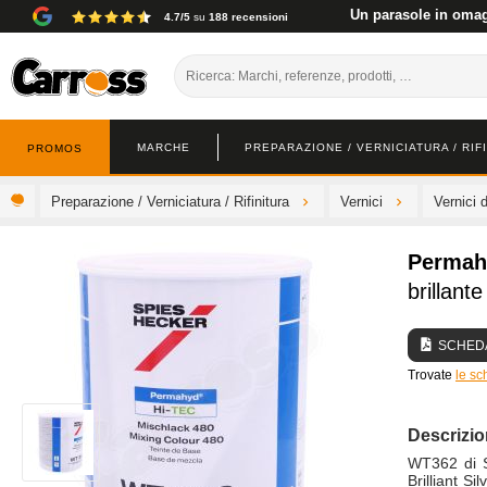
Un parasole in omagg
4.7/5
su
188 recensioni
MARCHE
PREPARAZIONE / VERNICIATURA / RIF
PROMOS
Preparazione / Verniciatura / Rifinitura
Vernici
Vernici 
Permah
brillante
SCHEDA
Trovate
le sc
Descrizi
WT362 di S
Brilliant Si