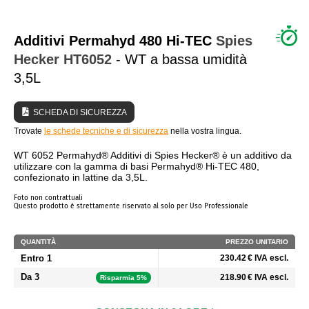
CHI SIAMO?
Additivi Permahyd 480 Hi-TEC
Spies
Hecker
HT6052
- WT a bassa umidità
3,5L
SCHEDA DI SICUREZZA
Trovate
le schede tecniche e di sicurezza
nella vostra lingua.
WT 6052 Permahyd® Additivi di Spies Hecker® è un additivo da
utilizzare con la gamma di basi Permahyd® Hi-TEC 480,
confezionato in lattine da 3,5L.
Foto non contrattuali
Questo prodotto è strettamente riservato al solo per Uso Professionale
QUANTITÀ
PREZZO UNITARIO
Entro 1
230.42 € IVA escl.
Da 3
218.90 € IVA escl.
Risparmia 5%