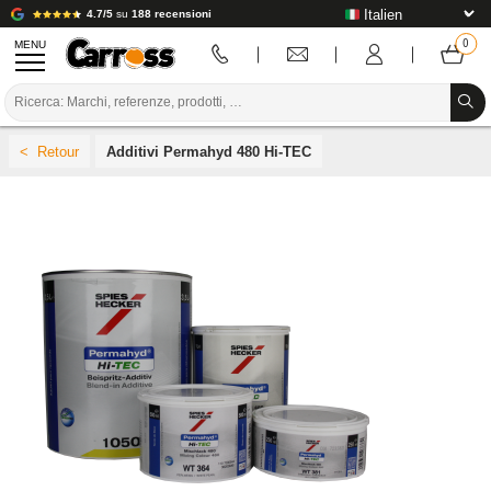
4.7/5
su
188 recensioni
MENU
PROMOZIONI
Additivi Permahyd 480 Hi-TEC
CODICE COLORE
MARCHE
PREPARAZIONE / VERNICIATURA / RIFINITURA
MATERIALI DI CONSUMO PER LA CARROZZERIA
STRUMENTI PER LA CARROZZERIA
ATTREZZATURE PER CARROZZERIA
INSTALLAZIONE IN LABORATORIO
TUTORIAL E CONSIGLI