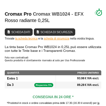
CHI SIAMO?
Cromax Pro
Cromax
WB1024
- EFX
Rosso radiante 0,25L
SCHEDA DATI
SCHEDA DI SICUREZZA
Trovate
la scheda tecnica
e la
scheda di sicurezza
nella vostra lingua.
La tinta base Cromax Pro WB1024 in 0,25L può essere utilizzata
con tutte le Tinte base e i Transparenti Cromax.
Foto non contrattuali
Questo prodotto è strettamente riservato al solo per Uso Professionale
QUANTITÀ
PREZZO UNITARIO
Entro 1
93.98 € IVA escl.
Da 3
89.28 € IVA escl.
Risparmia 5%
CONSEGNA IN 24 ORE *
*Prodotto/i in stock e ordine convalidato prima delle 17.30
(16.30 il venerdì)
per
la