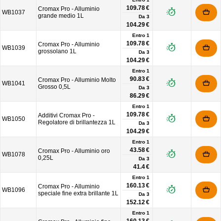
109.78 €
Cromax Pro - Alluminio
WB1037
grande medio 1L
Da
3
104.29 €
Entro 1
109.78 €
Cromax Pro - Alluminio
WB1039
grossolano 1L
Da
3
104.29 €
Entro 1
90.83 €
Cromax Pro - Alluminio Molto
WB1041
Grosso 0,5L
Da
3
86.29 €
Entro 1
109.78 €
Additivi Cromax Pro -
WB1050
Regolatore di brillantezza 1L
Da
3
104.29 €
Entro 1
43.58 €
Cromax Pro - Alluminio oro
WB1078
0,25L
Da
3
41.4 €
Entro 1
160.13 €
Cromax Pro - Alluminio
WB1096
speciale fine extra brillante 1L
Da
3
152.12 €
Entro 1