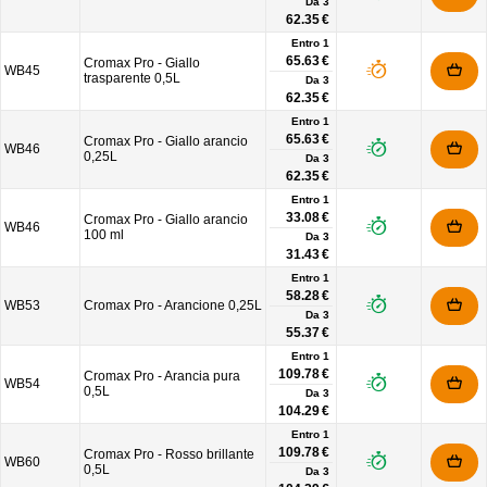
Da
3
62.35 €
Entro 1
65.63 €
Cromax Pro - Giallo
WB45
trasparente 0,5L
Da
3
62.35 €
Entro 1
65.63 €
Cromax Pro - Giallo arancio
WB46
0,25L
Da
3
62.35 €
Entro 1
33.08 €
Cromax Pro - Giallo arancio
WB46
100 ml
Da
3
31.43 €
Entro 1
58.28 €
WB53
Cromax Pro - Arancione 0,25L
Da
3
55.37 €
Entro 1
109.78 €
Cromax Pro - Arancia pura
WB54
0,5L
Da
3
104.29 €
Entro 1
109.78 €
Cromax Pro - Rosso brillante
WB60
0,5L
Da
3