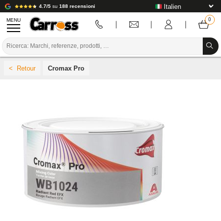
4.7/5
su
188 recensioni
MENU
PROMOZIONI
Cromax Pro
CODICE COLORE
MARCHE
PREPARAZIONE / VERNICIATURA / RIFINITURA
MATERIALI DI CONSUMO PER LA CARROZZERIA
STRUMENTI PER LA CARROZZERIA
ATTREZZATURE PER CARROZZERIA
INSTALLAZIONE IN LABORATORIO
TUTORIAL E CONSIGLI