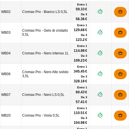
Entro 1
59.33 €
WB02
Cromax Pro - Bianco LS 0,5L
Da
3
56.36 €
Entro 1
129.68 €
Cromax Pro - Gelo di cristallo
WB03
0,5L
Da
3
123.2 €
Entro 1
114.98 €
WB04
Cromax Pro - Nero intenso 1L
Da
3
109.23 €
Entro 1
345.45 €
Cromax Pro - Nero Alto solido
WB06
3,5L
Da
3
328.18 €
Entro 1
60.43 €
WB07
Cromax Pro - Nero LS 0,5L
Da
3
57.41 €
Entro 1
110.51 €
WB20
Cromax Pro - Viola 0,5L
Da
3
104.98 €
Entro 1