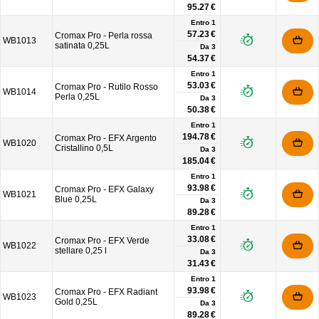
95.27 €
Entro 1
57.23 €
Cromax Pro - Perla rossa
WB1013
satinata 0,25L
Da
3
54.37 €
Entro 1
53.03 €
Cromax Pro - Rutilo Rosso
WB1014
Perla 0,25L
Da
3
50.38 €
Entro 1
194.78 €
Cromax Pro - EFX Argento
WB1020
Cristallino 0,5L
Da
3
185.04 €
Entro 1
93.98 €
Cromax Pro - EFX Galaxy
WB1021
Blue 0,25L
Da
3
89.28 €
Entro 1
33.08 €
Cromax Pro - EFX Verde
WB1022
stellare 0,25 l
Da
3
31.43 €
Entro 1
93.98 €
Cromax Pro - EFX Radiant
WB1023
Gold 0,25L
Da
3
89.28 €