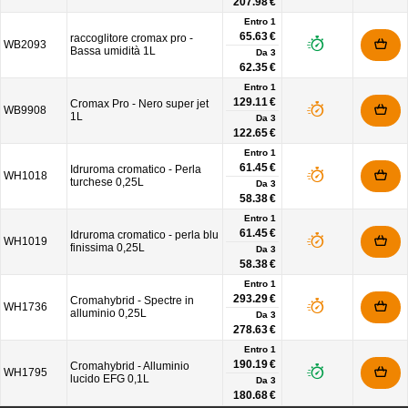
207.98 €
Entro 1
65.63 €
raccoglitore cromax pro -
WB2093
Bassa umidità 1L
Da
3
62.35 €
Entro 1
129.11 €
Cromax Pro - Nero super jet
WB9908
1L
Da
3
122.65 €
Entro 1
61.45 €
Idruroma cromatico - Perla
WH1018
turchese 0,25L
Da
3
58.38 €
Entro 1
61.45 €
Idruroma cromatico - perla blu
WH1019
finissima 0,25L
Da
3
58.38 €
Entro 1
293.29 €
Cromahybrid - Spectre in
WH1736
alluminio 0,25L
Da
3
278.63 €
Entro 1
190.19 €
Cromahybrid - Alluminio
WH1795
lucido EFG 0,1L
Da
3
180.68 €