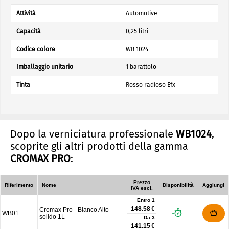
Attività
Automotive
Capacità
0,25 litri
Codice colore
WB 1024
Imballaggio unitario
1 barattolo
Tinta
Rosso radioso Efx
Dopo la verniciatura professionale
WB1024
,
scoprite gli altri prodotti della gamma
CROMAX PRO
:
Prezzo
Riferimento
Nome
Disponibilità
Aggiungi
IVA escl.
Entro 1
148.58 €
Cromax Pro - Bianco Alto
WB01
solido 1L
Da
3
141.15 €