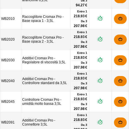
arancione 0,25L
Da
3
94.27 €
Entro 1
218.93 €
Raccoglitore Cromax Pro -
WB2010
Base opaca 1 - 3,5L
Da
3
207.98 €
Entro 1
218.93 €
Raccoglitore Cromax Pro -
WB2020
Base opaca 2 - 3,5L
Da
3
207.98 €
Entro 1
218.93 €
Additivi Cromax Pro -
WB2030
Regolatore di viscosità 3,5L
Da
3
207.98 €
Entro 1
218.93 €
Additivi Cromax Pro -
WB2040
Controllore standard da 3,5L
Da
3
207.98 €
Entro 1
218.93 €
Controllore Cromax Pro -
WB2045
umidità molto bassa 3,5L
Da
3
207.98 €
Entro 1
218.93 €
Additivi Cromax Pro -
WB2091
Connettore 3,5L
Da
3