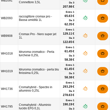
WB2091
Connettore 3,5L
Da
3
207.98 €
Entro 1
65.63 €
raccoglitore cromax pro -
WB2093
Bassa umidità 1L
Da
3
62.35 €
Entro 1
129.11 €
Cromax Pro - Nero super jet
WB9908
1L
Da
3
122.65 €
Entro 1
61.45 €
Idruroma cromatico - Perla
WH1018
turchese 0,25L
Da
3
58.38 €
Entro 1
61.45 €
Idruroma cromatico - perla blu
WH1019
finissima 0,25L
Da
3
58.38 €
Entro 1
293.29 €
Cromahybrid - Spectre in
WH1736
alluminio 0,25L
Da
3
278.63 €
Entro 1
190.19 €
Cromahybrid - Alluminio
WH1795
lucido EFG 0,1L
Da
3