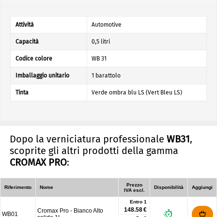
Attività
Automotive
Capacità
0,5 litri
Codice colore
WB 31
Imballaggio unitario
1 barattolo
Tinta
Verde ombra blu LS (Vert Bleu LS)
Dopo la verniciatura professionale
WB31
,
scoprite gli altri prodotti della gamma
CROMAX PRO
:
Prezzo
Riferimento
Nome
Disponibilità
Aggiungi
IVA escl.
Entro 1
148.58 €
Cromax Pro - Bianco Alto
WB01