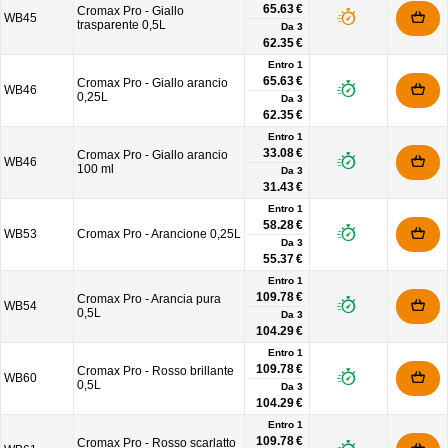
65.63 €
Cromax Pro - Giallo
WB45
trasparente 0,5L
Da
3
62.35 €
Entro 1
65.63 €
Cromax Pro - Giallo arancio
WB46
0,25L
Da
3
62.35 €
Entro 1
33.08 €
Cromax Pro - Giallo arancio
WB46
100 ml
Da
3
31.43 €
Entro 1
58.28 €
WB53
Cromax Pro - Arancione 0,25L
Da
3
55.37 €
Entro 1
109.78 €
Cromax Pro - Arancia pura
WB54
0,5L
Da
3
104.29 €
Entro 1
109.78 €
Cromax Pro - Rosso brillante
WB60
0,5L
Da
3
104.29 €
Entro 1
109.78 €
Cromax Pro - Rosso scarlatto