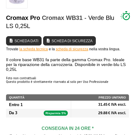
CHI SIAMO?
Cromax Pro
Cromax
WB31
- Verde Blu
LS 0,25L
SCHEDA DATI
SCHEDA DI SICUREZZA
Trovate
la scheda tecnica
e la
scheda di sicurezza
nella vostra lingua.
Il colore base WB31 fa parte della gamma Cromax Pro. Ideale
per la riparazione della carrozzeria. Disponibile in verde-blu LS
0,25L
Foto non contrattuali
Questo prodotto è strettamente riservato al solo per Uso Professionale
QUANTITÀ
PREZZO UNITARIO
Entro 1
31.45 € IVA escl.
Da 3
29.88 € IVA escl.
Risparmia 5%
CONSEGNA IN 24 ORE *