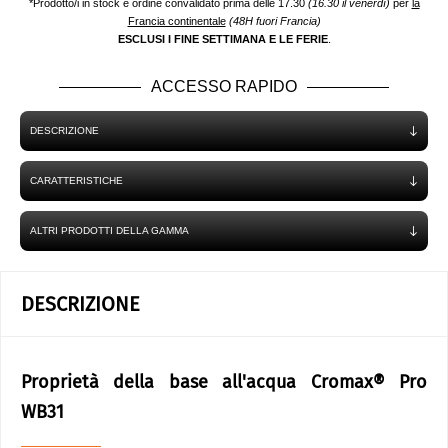
*Prodotto/i in stock e ordine convalidato prima delle 17.30
(16.30 il venerdì)
per
la
Francia continentale
(48H fuori Francia)
ESCLUSI I FINE SETTIMANA E LE FERIE
.
ACCESSO RAPIDO
DESCRIZIONE
CARATTERISTICHE
ALTRI PRODOTTI DELLA GAMMA
DESCRIZIONE
Proprietà della base all'acqua Cromax® Pro
WB31