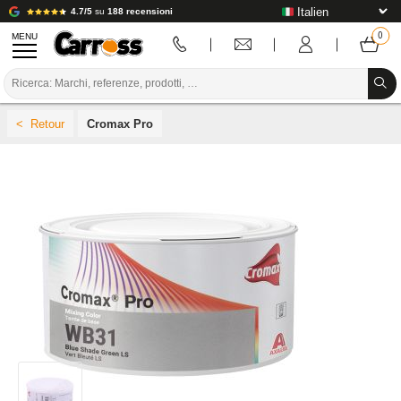
4.7/5
su
188 recensioni
MENU
PROMOZIONI
Cromax Pro
CODICE COLORE
MARCHE
PREPARAZIONE / VERNICIATURA / RIFINITURA
MATERIALI DI CONSUMO PER LA CARROZZERIA
STRUMENTI PER LA CARROZZERIA
ATTREZZATURE PER CARROZZERIA
INSTALLAZIONE IN LABORATORIO
TUTORIAL E CONSIGLI