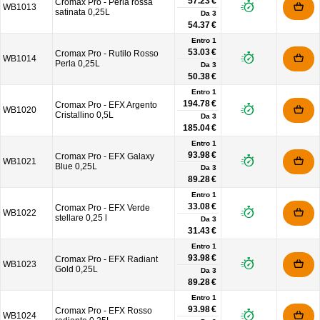
57.23 €
Cromax Pro - Perla rossa
WB1013
satinata 0,25L
Da
3
54.37 €
Entro 1
53.03 €
Cromax Pro - Rutilo Rosso
WB1014
Perla 0,25L
Da
3
50.38 €
Entro 1
194.78 €
Cromax Pro - EFX Argento
WB1020
Cristallino 0,5L
Da
3
185.04 €
Entro 1
93.98 €
Cromax Pro - EFX Galaxy
WB1021
Blue 0,25L
Da
3
89.28 €
Entro 1
33.08 €
Cromax Pro - EFX Verde
WB1022
stellare 0,25 l
Da
3
31.43 €
Entro 1
93.98 €
Cromax Pro - EFX Radiant
WB1023
Gold 0,25L
Da
3
89.28 €
Entro 1
93.98 €
Cromax Pro - EFX Rosso
WB1024