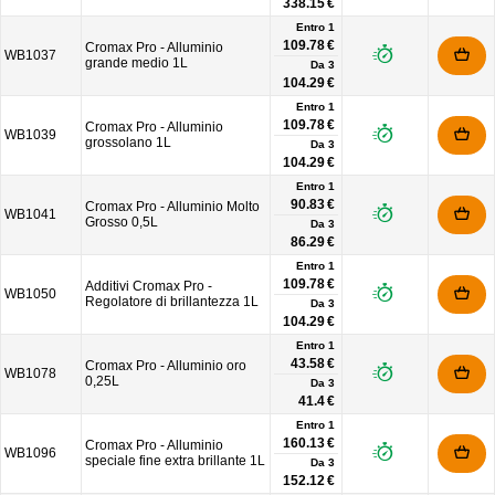
338.15 €
Entro 1
109.78 €
Cromax Pro - Alluminio
WB1037
grande medio 1L
Da
3
104.29 €
Entro 1
109.78 €
Cromax Pro - Alluminio
WB1039
grossolano 1L
Da
3
104.29 €
Entro 1
90.83 €
Cromax Pro - Alluminio Molto
WB1041
Grosso 0,5L
Da
3
86.29 €
Entro 1
109.78 €
Additivi Cromax Pro -
WB1050
Regolatore di brillantezza 1L
Da
3
104.29 €
Entro 1
43.58 €
Cromax Pro - Alluminio oro
WB1078
0,25L
Da
3
41.4 €
Entro 1
160.13 €
Cromax Pro - Alluminio
WB1096
speciale fine extra brillante 1L
Da
3
152.12 €