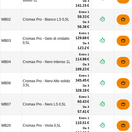
solido 1L
Da
3
141.15 €
Entro 1
59.33 €
WB02
Cromax Pro - Bianco LS 0,5L
Da
3
56.36 €
Entro 1
129.68 €
Cromax Pro - Gelo di cristallo
WB03
0,5L
Da
3
123.2 €
Entro 1
114.98 €
WB04
Cromax Pro - Nero intenso 1L
Da
3
109.23 €
Entro 1
345.45 €
Cromax Pro - Nero Alto solido
WB06
3,5L
Da
3
328.18 €
Entro 1
60.43 €
WB07
Cromax Pro - Nero LS 0,5L
Da
3
57.41 €
Entro 1
110.51 €
WB20
Cromax Pro - Viola 0,5L
Da
3